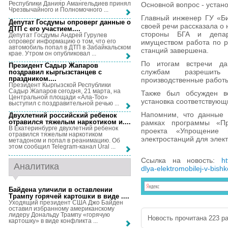
Республики Данияр Амангельдиев принял
Основной вопрос - устан
Чрезвычайного и Полномочного ...
Главный инженер ГУ «Би
Депутат Госдумы опроверг данные о
своей речи рассказала о 
ДТП с его участием...
.
стороны БГА и депар
Депутат Госдумы Андрей Гурулев
опроверг информацию о том, что его
имуществом работа по р
автомобиль попал в ДТП в Забайкальском
станций завершена.
крае. Утром он опубликовал ...
По итогам встречи да
Президент Садыр Жапаров
службам разрешит
поздравил кыргызстанцев с
праздником...
.
производственные работ
Президент Кыргызской Республики
Садыр Жапаров сегодня, 21 марта, на
Также был обсужден в
Центральной площади «Ала-Тоо»
установка соответствующи
выступил с поздравительной речью ...
Напомним, что данные 
Двухлетний российский ребенок
отравился тяжелым наркотиком и...
.
рамках программы «Пр
В Екатеринбурге двухлетний ребенок
проекта «Упрощение 
отравился тяжелым наркотиком
электростанций для элек
метадоном и попал в реанимацию. Об
этом сообщил Telegram-канал Ural ...
Ссылка на новость:
h
Аналитика
dlya-elektromobilej-v-bishk
Байдена уличили в оставлении
Трампу горячей картошки в виде ...
.
Уходящий президент США Джо Байден
оставил избранному американскому
лидеру Дональду Трампу «горячую
Новость прочитана 223 ра
картошку» в виде конфликта ...