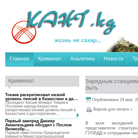
жизнь не сахар...
Главная
Криминал
Аналитика
Новости
Тр
Криминал
Зарядным станциям
быть
Токаев раскритиковал низкий
уровень пенсий в Казахстане и да...
.
Опубликовано 24 мая, 20
Президент Касым-Жомарт Токаев в
Послании народу Казахстана
Версия для печати »
раскритиковал низкий уровень пенсий в
Казахстане и дал поручение, ...
Первый зампред Данияр
В зале заседаний Г
Амангельдиев обсудил с Послом
представители структур
Великобр...
.
ГУОБДД и сотрудники час
Первый заместитель Председателя
Кабинета Министров Кыргызской