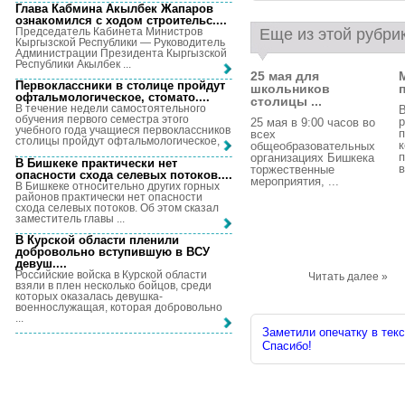
Глава Кабмина Акылбек Жапаров
ознакомился с ходом строительс...
.
Председатель Кабинета Министров
Еще из этой рубри
Кыргызской Республики — Руководитель
Администрации Президента Кыргызской
Республики Акылбек ...
25 мая для
Первоклассники в столице пройдут
школьников
офтальмологическое, стомато...
.
столицы ...
В течение недели самостоятельного
В
обучения первого семестра этого
р
25 мая в 9:00 часов во
учебного года учащиеся первоклассников
п
всех
столицы пройдут офтальмологическое, ...
к
общеобразовательных
п
организациях Бишкека
В Бишкеке практически нет
в
торжественные
опасности схода селевых потоков...
.
мероприятия, ...
В Бишкеке относительно других горных
районов практически нет опасности
схода селевых потоков. Об этом сказал
заместитель главы ...
В Курской области пленили
добровольно вступившую в ВСУ
девуш...
.
Российские войска в Курской области
Читать далее »
взяли в плен несколько бойцов, среди
которых оказалась девушка-
военнослужащая, которая добровольно
...
Заметили опечатку в текс
Спасибо!