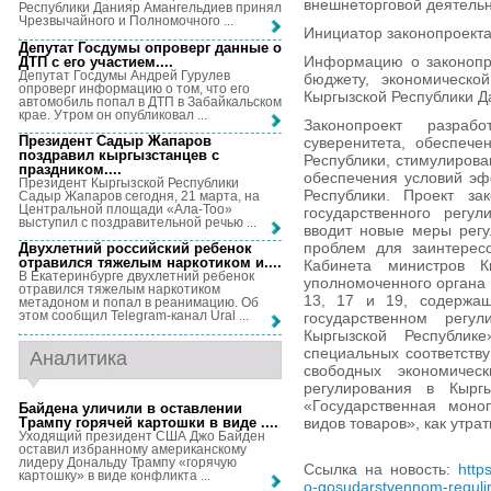
внешнеторговой деятельн
Республики Данияр Амангельдиев принял
Чрезвычайного и Полномочного ...
Инициатор законопроекта
Депутат Госдумы опроверг данные о
Информацию о законопро
ДТП с его участием...
.
Депутат Госдумы Андрей Гурулев
бюджету, экономическо
опроверг информацию о том, что его
Кыргызской Республики Д
автомобиль попал в ДТП в Забайкальском
крае. Утром он опубликовал ...
Законопроект разра
Президент Садыр Жапаров
суверенитета, обеспече
поздравил кыргызстанцев с
Республики, стимулирова
праздником...
.
обеспечения условий эф
Президент Кыргызской Республики
Республики. Проект за
Садыр Жапаров сегодня, 21 марта, на
Центральной площади «Ала-Тоо»
государственного регул
выступил с поздравительной речью ...
вводит новые меры регу
проблем для заинтерес
Двухлетний российский ребенок
отравился тяжелым наркотиком и...
.
Кабинета министров Кы
В Екатеринбурге двухлетний ребенок
уполномоченного органа 
отравился тяжелым наркотиком
13, 17 и 19, содержащ
метадоном и попал в реанимацию. Об
этом сообщил Telegram-канал Ural ...
государственном регул
Кыргызской Республи
специальных соответств
Аналитика
свободных экономичес
регулирования в Кыргы
«Государственная моно
Байдена уличили в оставлении
Трампу горячей картошки в виде ...
.
видов товаров», как утра
Уходящий президент США Джо Байден
оставил избранному американскому
лидеру Дональду Трампу «горячую
Ссылка на новость:
http
картошку» в виде конфликта ...
o-gosudarstvennom-regulir