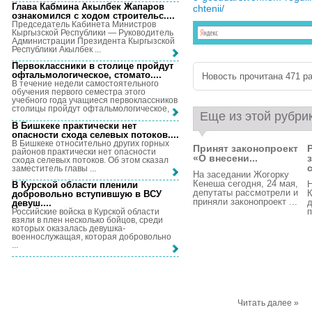
Глава Кабмина Акылбек Жапаров
chtenii/
ознакомился с ходом строительс...
.
Председатель Кабинета Министров
Кыргызской Республики — Руководитель
Администрации Президента Кыргызской
Республики Акылбек ...
Первоклассники в столице пройдут
офтальмологическое, стомато...
.
Новость прочитана 471 ра
В течение недели самостоятельного
обучения первого семестра этого
учебного года учащиеся первоклассников
столицы пройдут офтальмологическое, ...
Еще из этой рубри
В Бишкеке практически нет
опасности схода селевых потоков...
.
В Бишкеке относительно других горных
Принят законопроект
районов практически нет опасности
«О внесени...
схода селевых потоков. Об этом сказал
с
заместитель главы ...
На заседании Жогорку
Кенеша сегодня, 24 мая,
Н
В Курской области пленили
депутаты рассмотрели и
К
добровольно вступившую в ВСУ
приняли законопроект ...
д
девуш...
.
п
Российские войска в Курской области
взяли в плен несколько бойцов, среди
которых оказалась девушка-
военнослужащая, которая добровольно
...
Читать далее »