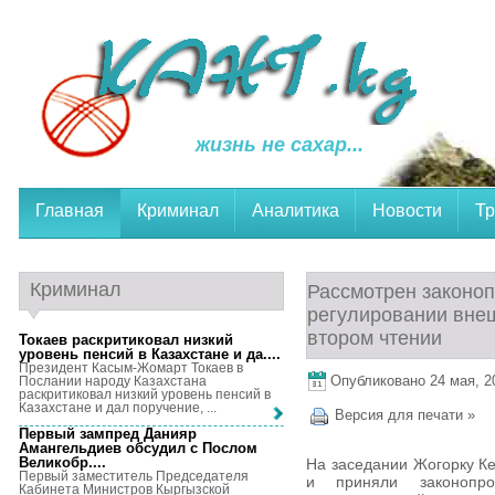
жизнь не сахар...
Главная
Криминал
Аналитика
Новости
Тр
Криминал
Рассмотрен законоп
регулировании внеш
втором чтении
Токаев раскритиковал низкий
уровень пенсий в Казахстане и да...
.
Президент Касым-Жомарт Токаев в
Опубликовано 24 мая, 20
Послании народу Казахстана
раскритиковал низкий уровень пенсий в
Казахстане и дал поручение, ...
Версия для печати »
Первый зампред Данияр
Амангельдиев обсудил с Послом
Великобр...
.
На заседании Жогорку Ке
Первый заместитель Председателя
и приняли законопро
Кабинета Министров Кыргызской