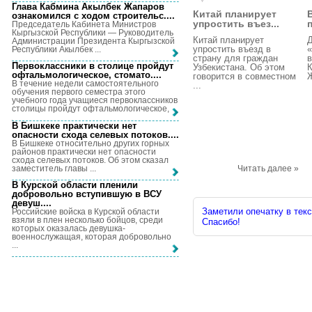
Глава Кабмина Акылбек Жапаров
Китай планирует
ознакомился с ходом строительс...
.
упростить въез...
Председатель Кабинета Министров
Кыргызской Республики — Руководитель
Китай планирует
Администрации Президента Кыргызской
упростить въезд в
«
Республики Акылбек ...
страну для граждан
в
Первоклассники в столице пройдут
Узбекистана. Об этом
К
офтальмологическое, стомато...
.
говорится в совместном
Ж
В течение недели самостоятельного
...
обучения первого семестра этого
учебного года учащиеся первоклассников
столицы пройдут офтальмологическое, ...
В Бишкеке практически нет
опасности схода селевых потоков...
.
В Бишкеке относительно других горных
районов практически нет опасности
схода селевых потоков. Об этом сказал
заместитель главы ...
Читать далее »
В Курской области пленили
добровольно вступившую в ВСУ
девуш...
.
Заметили опечатку в текс
Российские войска в Курской области
взяли в плен несколько бойцов, среди
Спасибо!
которых оказалась девушка-
военнослужащая, которая добровольно
...