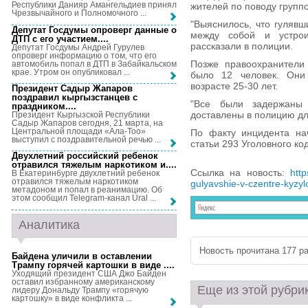
Республики Данияр Амангельдиев принял
жителей по поводу группо
Чрезвычайного и Полномочного ...
"Выяснилось, что гуляв
Депутат Госдумы опроверг данные о
между собой и устрои
ДТП с его участием...
.
рассказали в полиции.
Депутат Госдумы Андрей Гурулев
опроверг информацию о том, что его
Позже правоохранители 
автомобиль попал в ДТП в Забайкальском
крае. Утром он опубликовал ...
было 12 человек. Они 
возрасте 25-30 лет.
Президент Садыр Жапаров
поздравил кыргызстанцев с
"Все были задержаны 
праздником...
.
доставлены в полицию для
Президент Кыргызской Республики
Садыр Жапаров сегодня, 21 марта, на
Центральной площади «Ала-Тоо»
По факту инцидента на
выступил с поздравительной речью ...
статьи 293 Уголовного ко
Двухлетний российский ребенок
отравился тяжелым наркотиком и...
.
Ссылка на новость:
http
В Екатеринбурге двухлетний ребенок
отравился тяжелым наркотиком
gulyavshie-v-czentre-kyzyl
метадоном и попал в реанимацию. Об
этом сообщил Telegram-канал Ural ...
Аналитика
Новость прочитана 177 ра
Байдена уличили в оставлении
Трампу горячей картошки в виде ...
.
Уходящий президент США Джо Байден
оставил избранному американскому
Еще из этой рубри
лидеру Дональду Трампу «горячую
картошку» в виде конфликта ...