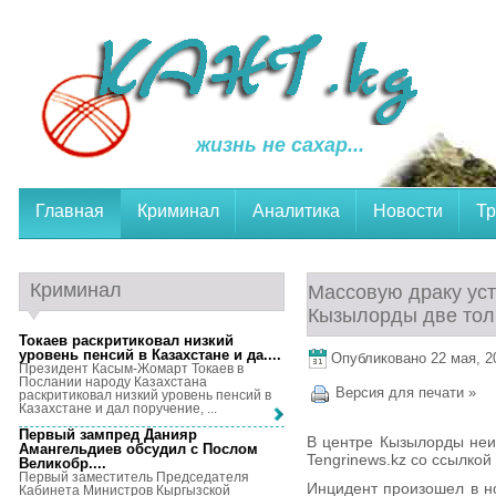
жизнь не сахар...
Главная
Криминал
Аналитика
Новости
Тр
Криминал
Массовую драку уст
Кызылорды две то
Токаев раскритиковал низкий
уровень пенсий в Казахстане и да...
.
Опубликовано 22 мая, 20
Президент Касым-Жомарт Токаев в
Послании народу Казахстана
Версия для печати »
раскритиковал низкий уровень пенсий в
Казахстане и дал поручение, ...
Первый зампред Данияр
В центре Кызылорды неи
Амангельдиев обсудил с Послом
Tengrinews.kz со ссылкой н
Великобр...
.
Первый заместитель Председателя
Инцидент произошел в но
Кабинета Министров Кыргызской