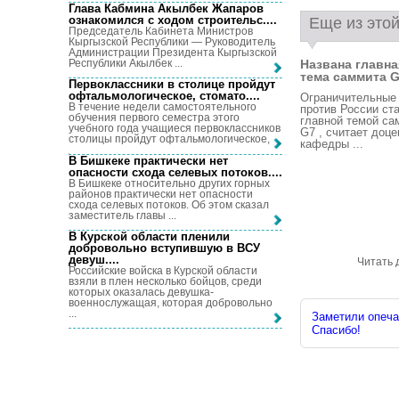
Глава Кабмина Акылбек Жапаров
ознакомился с ходом строительс...
.
Еще из этой
Председатель Кабинета Министров
Кыргызской Республики — Руководитель
Администрации Президента Кыргызской
Республики Акылбек ...
Названа главна
тема саммита G.
Первоклассники в столице пройдут
офтальмологическое, стомато...
.
Ограничительные
В течение недели самостоятельного
против России ст
обучения первого семестра этого
главной темой са
учебного года учащиеся первоклассников
G7 , считает доце
столицы пройдут офтальмологическое, ...
кафедры ...
В Бишкеке практически нет
опасности схода селевых потоков...
.
В Бишкеке относительно других горных
районов практически нет опасности
схода селевых потоков. Об этом сказал
заместитель главы ...
В Курской области пленили
добровольно вступившую в ВСУ
девуш...
.
Читать 
Российские войска в Курской области
взяли в плен несколько бойцов, среди
которых оказалась девушка-
военнослужащая, которая добровольно
...
Заметили опечат
Спасибо!