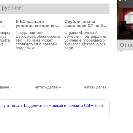
 рубрики:
я
В ЕС назвали
Опубликовано
..
условие потери по...
заявление G7 по У...
 меры
Представители
Страны «Большой
анут
Евросоюза обеспокоены
семерки» подтвердили
ммита
тем, что Киев может
усиление глобального
От п
нт
столкнуться с потерей
антироссийского курса
поддержки ...
ради ...
далее »
Читать далее »
Читать далее »
ку в тексте. Выделите ее мышкой и нажмите Ctrl + Enter.