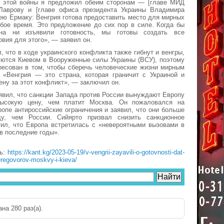
 этой войны я предложил обеим сторонам — [главе МИД
Лаврову и [главе офиса президента Украины Владимира
ею Ермаку: Венгрия готова предоставить место для мирных
бое время. Это предложение до сих пор в силе. Когда бы
на ни изъявили готовность, мы готовы создать все
вия для этого», — заявил он.
, что в ходе украинского конфликта также гибнут и венгры,
уются Киевом в Вооруженные силы Украины (ВСУ), поэтому
ресован в том, чтобы сберечь человеческие жизни мирным
. «Венгрия — это страна, которая граничит с Украиной и
ену за этот конфликт», — заключил он.
явил, что санкции Запада против России вынуждают Европу
высокую цену, чем платит Москва. Он пожаловался на
опе антироссийские ограничения и заявил, что они больше
у, чем России. Сийярто призвал снизить санкционное
тил, что Европа встретилась с «невероятными вызовами в
в последние годы».
ть:
https://kant.kg/2023-05-19/v-vengrii-zayavili-o-gotovnosti-dat-
regovorov-moskvy-i-kieva/
на 280 раз(a).