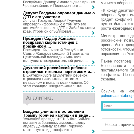
Республики Данияр Амангельдиев принял
министр обороны Б
Чрезвычайного и Полномочного ...
«К концу десятил
Депутат Госдумы опроверг данные о
оборона будет и
ДТП с его участием...
.
грядет конфликт
Депутат Госдумы Андрей Гурулев
нужно быть к эт
опроверг информацию о том, что его
автомобиль попал в ДТП в Забайкальском
роста ежегодных 
крае. Утром он опубликовал ...
Министр также до
Президент Садыр Жапаров
российские пози
поздравил кыргызстанцев с
привел бы к прек
праздником...
.
готовности, чтоб
Президент Кыргызской Республики
Садыр Жапаров сегодня, 21 марта, на
поражения на Укр
Центральной площади «Ала-Тоо»
выступил с поздравительной речью ...
Ранее постпред 
Безопасности 
Двухлетний российский ребенок
поставляемого Ки
отравился тяжелым наркотиком и...
.
конфликта. По ег
В Екатеринбурге двухлетний ребенок
Украине.
отравился тяжелым наркотиком
метадоном и попал в реанимацию. Об
этом сообщил Telegram-канал Ural ...
Ссылка на но
polnomasshtabnoj-v
Аналитика
Байдена уличили в оставлении
Трампу горячей картошки в виде ...
.
Уходящий президент США Джо Байден
оставил избранному американскому
Новость прочита
лидеру Дональду Трампу «горячую
картошку» в виде конфликта ...