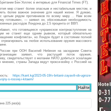
ритании Бен Уоллес в интервью для Financial Times (FT).
етия мир станет более опасным и нестабильным местом, и
меть более важное значение для нашей жизни. Я думаю,
 с целым рядом противников по всему миру ... Нам всем
ому готовыми», — заявил он, обосновывая необходимость
военных расходов Лондона до 2,5 процента от ВВП.
бавил, что готовящееся «украинское контрнаступление на
ции не станет еще одним рывком, который обязательно
ращению конфликта», но Лондон будет в состоянии полной
ы отреагировать на любое использование оружия массового
аине.
России при ООН Василий Небензя на заседании Совета
организации заявил, что растущий поток оружия,
еву, свидетельствует о желании НАТО добиться эскалации
о мнению, страны Запада ведут прокси-войну с Россией на
вость:
https://kant.kg/2023-05-19/v-britanii-zayavili-ob-ugroze-
ojny-s-rossiej-i-kitaem/
на 225 раз(a).