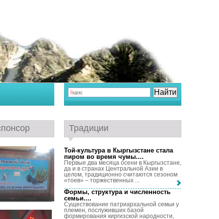
спонсор
Традиции
Той-культура в Кыргызстане стала
пиром во время чумы...
.
Первые два месяца осени в Кыргызстане,
да и в странах Центральной Азии в
целом, традиционно считаются сезоном
«тоев» – торжественных ...
Формы, структура и численность
семьи...
.
Существование патриархальной семьи у
племен, послуживших базой
формирования киргизской народности,