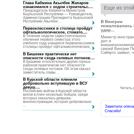
Глава Кабмина Акылбек Жапаров
ознакомился с ходом строительс...
.
Еще из этой
Председатель Кабинета Министров
Кыргызской Республики — Руководитель
Администрации Президента Кыргызской
Республики Акылбек ...
В Венгрии
пожаловались 
Первоклассники в столице пройдут
удар...
офтальмологическое, стомато...
.
В течение недели самостоятельного
Министр иностра
обучения первого семестра этого
дел и
учебного года учащиеся первоклассников
внешнеэкономиче
столицы пройдут офтальмологическое, ...
связей Венгрии П
Сийярто заявил, чт
В Бишкеке практически нет
опасности схода селевых потоков...
.
В Бишкеке относительно других горных
районов практически нет опасности
схода селевых потоков. Об этом сказал
заместитель главы ...
В Курской области пленили
добровольно вступившую в ВСУ
девуш...
.
Читать 
Российские войска в Курской области
взяли в плен несколько бойцов, среди
которых оказалась девушка-
военнослужащая, которая добровольно
...
Заметили опечат
Спасибо!