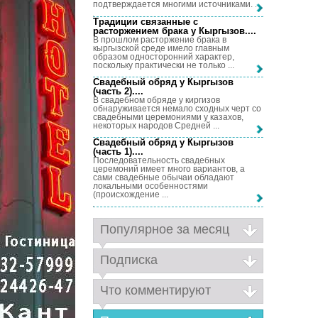
подтверждается многими источниками. ...
Традиции связанные с
расторжением брака у Кыргызов...
.
В прошлом расторжение брака в
кыргызской среде имело главным
образом односторонний характер,
поскольку практически не только ...
Свадебный обряд у Кыргызов
(часть 2)...
.
В свадебном обряде у киргизов
обнаруживается немало сходных черт со
свадебными церемониями у казахов,
некоторых народов Средней ...
Свадебный обряд у Кыргызов
(часть 1)...
.
Последовательность свадебных
церемоний имеет много вариантов, а
сами свадебные обычаи обладают
локальными особенностями
(происхождение ...
Популярное за месяц
Подписка
Что комментируют