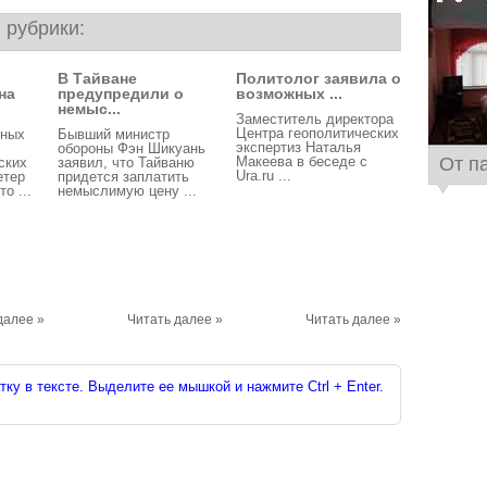
 рубрики:
В Тайване
Политолог заявила о
на
предупредили о
возможных ...
немыс...
Заместитель директора
Центра геополитических
нных
Бывший министр
экспертиз Наталья
обороны Фэн Шикуань
От п
Макеева в беседе с
ских
заявил, что Тайваню
Ura.ru ...
етер
придется заплатить
о ...
немыслимую цену ...
далее »
Читать далее »
Читать далее »
ку в тексте. Выделите ее мышкой и нажмите Ctrl + Enter.