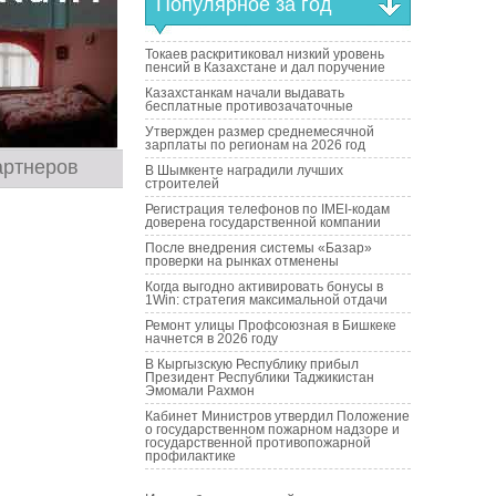
Популярное за год
Токаев раскритиковал низкий уровень
пенсий в Казахстане и дал поручение
Казахстанкам начали выдавать
бесплатные противозачаточные
Утвержден размер среднемесячной
зарплаты по регионам на 2026 год
артнеров
В Шымкенте наградили лучших
строителей
Регистрация телефонов по IMEI-кодам
доверена государственной компании
После внедрения системы «Базар»
проверки на рынках отменены
Когда выгодно активировать бонусы в
1Win: стратегия максимальной отдачи
Ремонт улицы Профсоюзная в Бишкеке
начнется в 2026 году
В Кыргызскую Республику прибыл
Президент Республики Таджикистан
Эмомали Рахмон
Кабинет Министров утвердил Положение
о государственном пожарном надзоре и
государственной противопожарной
профилактике