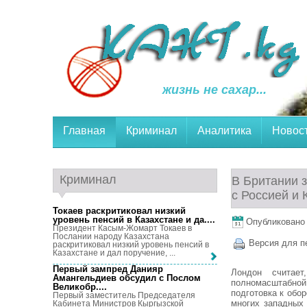
жизнь не сахар...
Главная
Криминал
Аналитика
Новос
Криминал
В Британии 
с Россией и 
Токаев раскритиковал низкий
уровень пенсий в Казахстане и да...
.
Опубликовано 1
Президент Касым-Жомарт Токаев в
Послании народу Казахстана
Версия для п
раскритиковал низкий уровень пенсий в
Казахстане и дал поручение, ...
Первый зампред Данияр
Лондон считае
Амангельдиев обсудил с Послом
полномасштабной
Великобр...
.
подготовка к обо
Первый заместитель Председателя
многих западных
Кабинета Министров Кыргызской