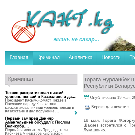
жизнь не сахар...
Главная
Криминал
Аналитика
Новости
Тр
Криминал
Торага Нурланбек Ш
Республики Белару
Токаев раскритиковал низкий
уровень пенсий в Казахстане и да...
.
Опубликовано 19 мая, 20
Президент Касым-Жомарт Токаев в
Послании народу Казахстана
Версия для печати »
раскритиковал низкий уровень пенсий в
Казахстане и дал поручение, ...
Первый зампред Данияр
18 мая, Торага Жогорк
Амангельдиев обсудил с Послом
Шакиев встретился с Пр
Великобр...
.
Лукашенко.
Первый заместитель Председателя
Кабинета Министров Кыргызской