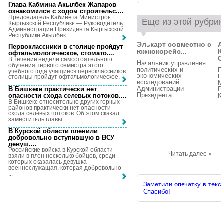
Глава Кабмина Акылбек Жапаров
ознакомился с ходом строительс...
.
Председатель Кабинета Министров
Еще из этой рубри
Кыргызской Республики — Руководитель
Администрации Президента Кыргызской
Республики Акылбек ...
Элькарт совместно с
Первоклассники в столице пройдут
южнокорейс...
офтальмологическое, стомато...
.
В течение недели самостоятельного
Начальник управления
обучения первого семестра этого
политических и
учебного года учащиеся первоклассников
экономических
столицы пройдут офтальмологическое, ...
исследований
Администрации
В Бишкеке практически нет
Президента ...
опасности схода селевых потоков...
.
К
В Бишкеке относительно других горных
районов практически нет опасности
схода селевых потоков. Об этом сказал
заместитель главы ...
В Курской области пленили
добровольно вступившую в ВСУ
девуш...
.
Российские войска в Курской области
Читать далее »
взяли в плен несколько бойцов, среди
которых оказалась девушка-
военнослужащая, которая добровольно
...
Заметили опечатку в текс
Спасибо!