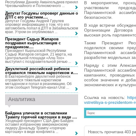
Республики Данияр Амангельдиев принял
В мероприятии, прохо
Чрезвычайного и Полномочного ...
участвовали председ
Парламентской ассамбл
Депутат Госдумы опроверг данные о
ДТП с его участием...
.
безопасности.
Депутат Госдумы Андрей Гурулев
опроверг информацию о том, что его
В ходе встречи обсужден
автомобиль попал в ДТП в Забайкальском
Организации Договора 
крае. Утром он опубликовал ...
высокая роль парламенто
Президент Садыр Жапаров
Также Президент Рес
поздравил кыргызстанцев с
праздником...
.
поделился своими пре
Президент Кыргызской Республики
Парламентской ассам
Садыр Жапаров сегодня, 21 марта, на
разработке модельных за
Центральной площади «Ала-Тоо»
выступил с поздравительной речью ...
Наряду с этим Алексан
Двухлетний российский ребенок
Парламентской ассамбле
отравился тяжелым наркотиком и...
.
кампаниях, проводимых 
В Екатеринбурге двухлетний ребенок
особое значение и доба
отравился тяжелым наркотиком
метадоном и попал в реанимацию. Об
экономических и культур
этом сообщил Telegram-канал Ural ...
Ссылка на новость:
http
Аналитика
vstretilsya-s-prezidentom-
Байдена уличили в оставлении
Трампу горячей картошки в виде ...
.
Уходящий президент США Джо Байден
оставил избранному американскому
лидеру Дональду Трампу «горячую
картошку» в виде конфликта ...
Новость прочитана 403 ра