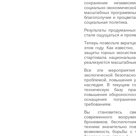
сохранение независим
социально-экономическо
масштабных программных
благополучие и процвета
социальная политика.
Результаты продуманных
стали ощущаться и прояв
Теперь позвольте вкратце
этом году. Как известно
защиты горных экосистем
стартовала национальн
реализуются масштабные
Все эти мероприятия
экологической безопасн
проблемой, повышения у
наследия. В текущем г
техническую базу пра
повышения обороноспосо
оснащения пограничн
требованиям.
Вы становитесь сви
современного вооруж
броневиков, беспилотни
техники значительно по
возможность борьбы с 