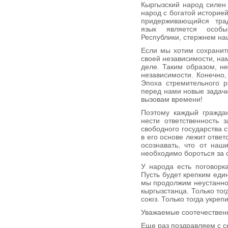
Кыргызский народ силен
народ с богатой историе
придерживающийся трад
язык является особы
Республики, стержнем на
Если мы хотим сохранит
своей независимости, нам
деле. Таким образом, н
независимости. Конечно,
Эпоха стремительного р
перед нами новые задачи
вызовам времени!
Поэтому каждый граждан
нести ответственность 
свободного государства 
в его основе лежит отве
осознавать, что от наш
необходимо бороться за 
У народа есть поговорка
Пусть будет крепким еди
мы продолжим неустанно 
кыргызстанца. Только то
союз. Только тогда укреп
Уважаемые соотечествен
Еще раз поздравляем с 