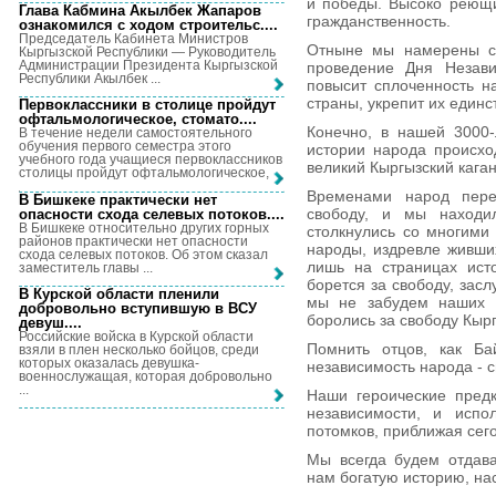
и победы. Высоко реющи
Глава Кабмина Акылбек Жапаров
гражданственность.
ознакомился с ходом строительс...
.
Председатель Кабинета Министров
Отныне мы намерены сд
Кыргызской Республики — Руководитель
Администрации Президента Кыргызской
проведение Дня Незави
Республики Акылбек ...
повысит сплоченность н
страны, укрепит их един
Первоклассники в столице пройдут
офтальмологическое, стомато...
.
Конечно, в нашей 3000-
В течение недели самостоятельного
обучения первого семестра этого
истории народа происхо
учебного года учащиеся первоклассников
великий Кыргызский каган
столицы пройдут офтальмологическое, ...
Временами народ пере
В Бишкеке практически нет
свободу, и мы находи
опасности схода селевых потоков...
.
В Бишкеке относительно других горных
столкнулись со многими
районов практически нет опасности
народы, издревле живших
схода селевых потоков. Об этом сказал
лишь на страницах исто
заместитель главы ...
борется за свободу, засл
В Курской области пленили
мы не забудем наших м
добровольно вступившую в ВСУ
боролись за свободу Кыр
девуш...
.
Российские войска в Курской области
Помнить отцов, как Ба
взяли в плен несколько бойцов, среди
которых оказалась девушка-
независимость народа - 
военнослужащая, которая добровольно
...
Наши героические предк
независимости, и испо
потомков, приближая сег
Мы всегда будем отдава
нам богатую историю, на