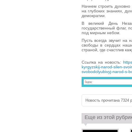
Начнем строить духовно 
на глубоких знаниях, ду
демократии.
В великий День Неза
государственный флаг, п
под мирным небом.
Пусть всегда звучит на 
свободы в сердцах наши
страной, где счастлив ка
Ссылка на новость:
http
kyrgyzskij-narod-silen-sv
svobodolyubivyj-narod-s-bo
Новость прочитана 7324 р
Еще из этой рубри