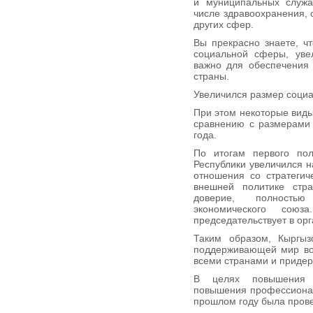
и муниципальных служа
числе здравоохранения, 
других сфер.
Вы прекрасно знаете, ч
социальной сферы, уве
важно для обеспечения 
страны.
Увеличился размер социа
При этом некоторые виды
сравнению с размерами 
года.
По итогам первого пол
Республики увеличился н
отношения со стратегич
внешней политике стра
доверие, полностью
экономического сою
председательствует в орг
Таким образом, Кыргызс
поддерживающей мир во
всеми странами и приде
В целях повышения э
повышения профессионал
прошлом году была прове