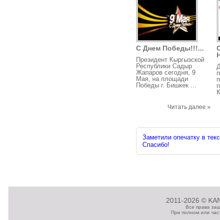
С Днем Победы!!!...
Н
Президент Кыргызской
Республики Садыр
Д
Жапаров сегодня, 9
п
Мая, на площади
п
Победы г. Бишкек ...
п
К
Читать далее »
Заметили опечатку в текс
Спасибо!
2011-2026 © KAN
Все права за
При полном или час