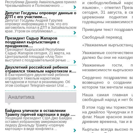
Республики Данияр Амангельдиев принял
и свободолюбивый наро
Чрезвычайного и Полномочного ...
языком», - отметил Пре
сегодня, 31 августа, в 
Депутат Госдумы опроверг данные о
ДТП с его участием...
.
церемонии поднятия 
Депутат Госдумы Андрей Гурулев
годовщины независимост
опроверг информацию о том, что его
автомобиль попал в ДТП в Забайкальском
Приводим текст поздравл
крае. Утром он опубликовал ...
Свободный перевод
Президент Садыр Жапаров
поздравил кыргызстанцев с
«Уважаемые кыргызстанц
праздником...
.
Президент Кыргызской Республики
Уважаемые соотечественн
Садыр Жапаров сегодня, 21 марта, на
Центральной площади «Ала-Тоо»
далеко бы они не находи
выступил с поздравительной речью ...
Уважаемые гости, п
Двухлетний российский ребенок
независимости кыргызско
отравился тяжелым наркотиком и...
.
В Екатеринбурге двухлетний ребенок
Сердечно поздравляю ва
отравился тяжелым наркотиком
возвещено о создании 
метадоном и попал в реанимацию. Об
этом сообщил Telegram-канал Ural ...
котором так мечтали наш
Наша самая главная ц
Аналитика
свободный народ и нет бо
В этом году мы торжеств
Байдена уличили в оставлении
на джайлоо Чункурчак и
Трампу горячей картошки в виде ...
.
флаг. Наше красное знам
Уходящий президент США Джо Байден
древние времена, так и в
оставил избранному американскому
лидеру Дональду Трампу «горячую
картошку» в виде конфликта ...
Кыргызы всегда высоко п