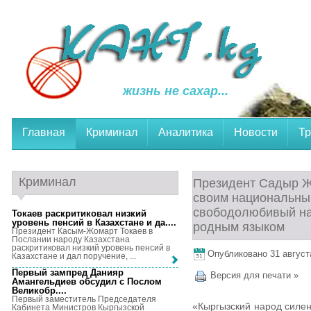
жизнь не сахар...
Главная
Криминал
Аналитика
Новости
Тр
Криминал
Президент Садыр Ж
своим национальны
свободолюбивый нар
Токаев раскритиковал низкий
уровень пенсий в Казахстане и да...
.
родным языком
Президент Касым-Жомарт Токаев в
Послании народу Казахстана
раскритиковал низкий уровень пенсий в
Опубликовано 31 августа
Казахстане и дал поручение, ...
Первый зампред Данияр
Версия для печати »
Амангельдиев обсудил с Послом
Великобр...
.
Первый заместитель Председателя
«Кыргызский народ силе
Кабинета Министров Кыргызской