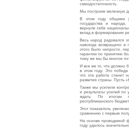
самодостаточность.
Мы построим железную до
В этом году общими у
государства и народа,
вернули себе националь
вклад в формирование ре
Весь народ радовался э
навсегда возвращено в 
этого было непросто, пе
гарантии по принятию бо
тому же мы бы многое пот
И все же то, что должно 
в этом году. Это победа
что эта работа станет 
развития страны. Пусть 
Также мы усилили контр
и результаты усилий по
ждать. По итогам п
республиканского бюджет
Этот показатель увеличи
сравнению с первым полу
На основе проводимой ф
году удалось значительн