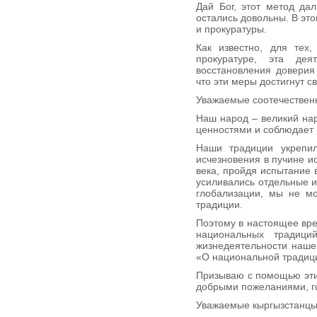
Дай Бог, этот метод да
остались довольны. В эт
и прокуратуры.
Как известно, для тех,
прокуратуре, эта де
восстановления доверия
что эти меры достигнут с
Уважаемые соотечествен
Наш народ – великий на
ценностями и соблюдает 
Наши традиции укрепил
исчезновения в пучине и
века, пройдя испытание 
усиливались отдельные и
глобализации, мы не мо
традиции.
Поэтому в настоящее вре
национальных традици
жизнедеятельности нашег
«О национальной традиц
Призываю с помощью эти
добрыми пожеланиями, г
Уважаемые кыргызстанцы