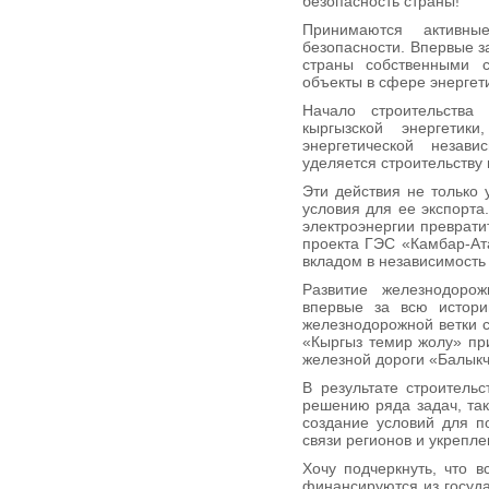
безопасность страны!
Принимаются активны
безопасности. Впервые з
страны собственными с
объекты в сфере энергет
Начало строительства
кыргызской энергети
энергетической незав
уделяется строительству
Эти действия не только 
условия для ее экспорта
электроэнергии превратит
проекта ГЭС «Камбар-Ат
вкладом в независимость
Развитие железнодоро
впервые за всю истори
железнодорожной ветки 
«Кыргыз темир жолу» при
железной дороги «Балыкч
В результате строительс
решению ряда задач, та
создание условий для п
связи регионов и укрепле
Хочу подчеркнуть, что 
финансируются из госуд