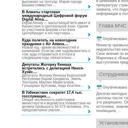
в шпионаже в пол
выезжают на тротуар. Мэрия города
прокуратуру стра
Бишкек совместно ...
заявила, что под
В Алматы стартовал
информации в поль
международный Цифровой форум
Digital Alma...
.
Digital Almaty — масштабный tech-ивент в
Глава МЧС 
Казахстане и Центральной Азии. Одним
из участников форума стал Банк
ЦентрКредит и его партнеры ...
Опубликовано 1
Куда полететь на новогодние
праздники с Air Astana...
.
Министр чрезвыча
Новый год - время возможностей и
недовольство кач
начинаний. Если вы уже задумываетесь о
Свое мнение он в
том, куда отправиться в отпуск в
следующем году, обязательно ...
Марипова в «Бишк
выступления пред
Депутаты Жогорку Кенеша
встретились с делегацией Нинся-
Хуэйс...
.
Сотрудников
Депутаты Жогорку Кенеша Кыргызской
Республики Карим Ханджеза, Эмиль
Токтошев, Марлен Маматалиев,
Гүлшаркан Култаева, Аида Исатбек ...
Опубликовано 1
В Узбекистане сократят 17,4 тыс.
Десятки молодых 
госслужащих...
.
уволены после тог
Общая численность работников
это разрешено. О
министерств и ведомств в Узбекистане не
источники, знако
должна превышать 56 573 человека. Это
предусмотрено указом ...
пообещали, ...
Установлены