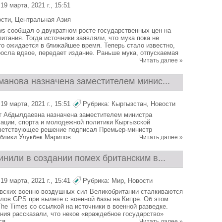
9 марта, 2021 г., 15:51
ости
,
Центральная Азия
ws сообщал о двукратном росте государственных цен на
итания. Тогда источники заявляли, что мука пока не
то ожидается в ближайшее время. Теперь стало известно,
росла вдвое, передает издание. Раньше мука, отпускаемая
.
Читать далее »
манова назначена заместителем минис...
9 марта, 2021 г., 15:51
Рубрика:
Кыргызстан
,
Новости
т Абдылдаевна назначена заместителем министра
ации, спорта и молодежной политики Кыргызской
тветствующее решение подписал Премьер-министр
лики Улукбек Марипов. ...
Читать далее »
нили в создании помех британским в...
9 марта, 2021 г., 15:41
Рубрика:
Мир
,
Новости
вских военно-воздушных сил Великобритании сталкиваются
алов GPS при вылете с военной базы на Кипре. Об этом
he Times со ссылкой на источники в военной разведке.
ния рассказали, что некое «враждебное государство»
я ...
Читать далее »