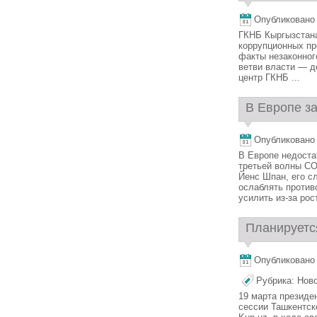
Опубликовано 1
ГКНБ Кыргызстана
коррупционных пр
факты незаконног
ветви власти — д
центр ГКНБ ...
В Европе за
Опубликовано 1
В Европе недоста
третьей волны CO
Йенс Шпан, его с
ослаблять против
усилить из-за рос
Планируется
Опубликовано 1
Рубрика:
Нов
19 марта президе
сессии Ташкентск