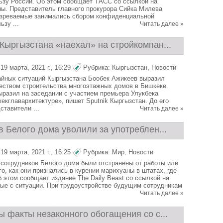
ьзу России. Об этом сообщает ТАСС со ссылкой на
ны. Представитель главного прокурора Сийка Милева
озреваемые занимались сбором конфиденциальной
зу ...
Читать далее »
Кыргызстана «наехал» на стройкомпан...
9 марта, 2021 г., 16:29
Рубрика:
Кыргызстан
,
Новости
йных ситуаций Кыргызстана Бообек Ажикеев выразил
еством строительства многоэтажных домов в Бишкеке.
ыразил на заседании с участием премьера Улукбека
екглавархитектуре», пишет Sputnik Кыргызстан. До его
ставители ...
Читать далее »
 Белого дома уволили за употреблен...
9 марта, 2021 г., 16:25
Рубрика:
Мир
,
Новости
сотрудников Белого дома были отстранены от работы или
о, как они признались в курении марихуаны в штатах, где
б этом сообщает издание The Daily Beast со ссылкой на
мые с ситуации. При трудоустройстве будущим сотрудникам
Читать далее »
 факты незаконного обогащения со с...