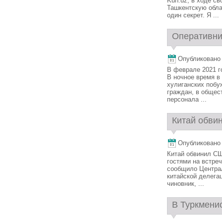
Kun.uz, в ходе св
Ташкентскую обла
один секрет. Я ...
Оперативник
Опубликовано 1
В феврале 2021 г
В ночное время в
хулиганских побу
граждан, в общес
персонала ...
Китай обви
Опубликовано 1
Китай обвинил С
гостями на встре
сообщило Централ
китайской делега
чиновник, ...
В Туркменис