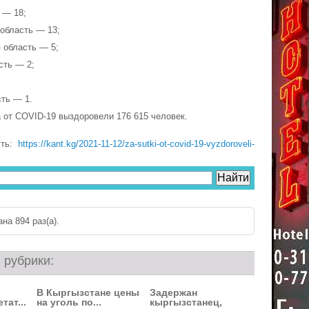
 — 18;
 область — 13;
 область — 5;
сть — 2;
сть — 1.
а от COVID-19 выздоровели 176 615 человек.
сть:
https://kant.kg/2021-11-12/za-sutki-ot-covid-19-vyzdoroveli-
на 894 раз(a).
 рубрики:
В Кыргызстане цены
Задержан
тат...
на уголь по...
кыргызстанец,