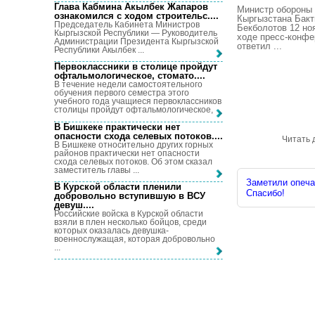
Глава Кабмина Акылбек Жапаров
Министр обороны
ознакомился с ходом строительс...
.
Кыргызстана Бак
Председатель Кабинета Министров
Бекболотов 12 но
Кыргызской Республики — Руководитель
ходе пресс-конфе
Администрации Президента Кыргызской
ответил ...
Республики Акылбек ...
Первоклассники в столице пройдут
офтальмологическое, стомато...
.
В течение недели самостоятельного
обучения первого семестра этого
учебного года учащиеся первоклассников
столицы пройдут офтальмологическое, ...
В Бишкеке практически нет
опасности схода селевых потоков...
.
Читать 
В Бишкеке относительно других горных
районов практически нет опасности
схода селевых потоков. Об этом сказал
заместитель главы ...
Заметили опечат
В Курской области пленили
Спасибо!
добровольно вступившую в ВСУ
девуш...
.
Российские войска в Курской области
взяли в плен несколько бойцов, среди
которых оказалась девушка-
военнослужащая, которая добровольно
...