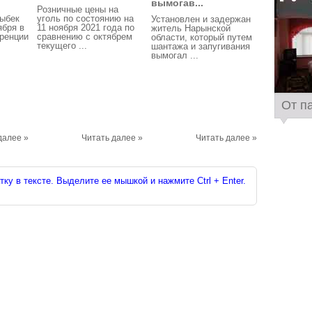
вымогав...
Розничные цены на
тыбек
уголь по состоянию на
Установлен и задержан
ября в
11 ноября 2021 года по
житель Нарынской
ренции
сравнению с октябрем
области, который путем
текущего ...
шантажа и запугивания
вымогал ...
От п
далее »
Читать далее »
Читать далее »
ку в тексте. Выделите ее мышкой и нажмите Ctrl + Enter.