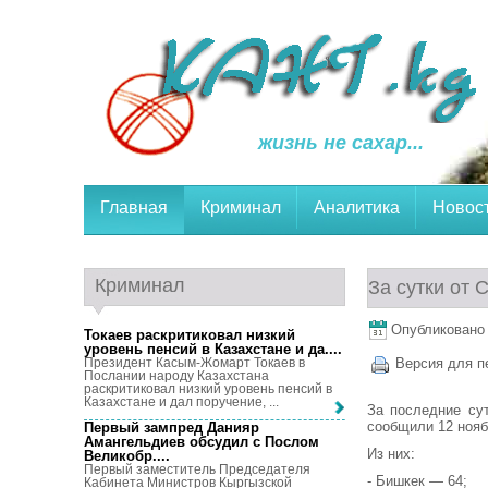
жизнь не сахар...
Главная
Криминал
Аналитика
Новос
Криминал
За сутки от
Опубликовано 1
Токаев раскритиковал низкий
уровень пенсий в Казахстане и да...
.
Президент Касым-Жомарт Токаев в
Версия для п
Послании народу Казахстана
раскритиковал низкий уровень пенсий в
Казахстане и дал поручение, ...
За последние су
сообщили 12 нояб
Первый зампред Данияр
Амангельдиев обсудил с Послом
Из них:
Великобр...
.
Первый заместитель Председателя
- Бишкек — 64;
Кабинета Министров Кыргызской