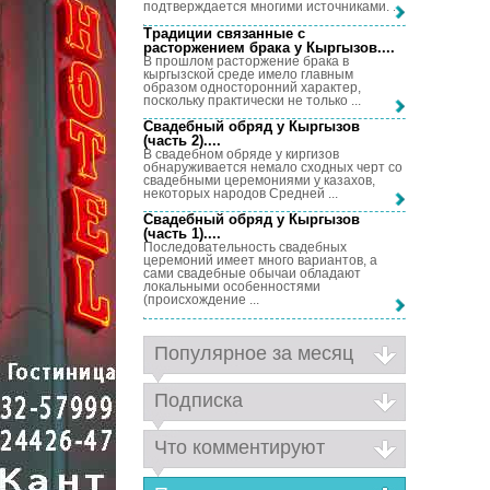
подтверждается многими источниками. ...
Традиции связанные с
расторжением брака у Кыргызов...
.
В прошлом расторжение брака в
кыргызской среде имело главным
образом односторонний характер,
поскольку практически не только ...
Свадебный обряд у Кыргызов
(часть 2)...
.
В свадебном обряде у киргизов
обнаруживается немало сходных черт со
свадебными церемониями у казахов,
некоторых народов Средней ...
Свадебный обряд у Кыргызов
(часть 1)...
.
Последовательность свадебных
церемоний имеет много вариантов, а
сами свадебные обычаи обладают
локальными особенностями
(происхождение ...
Популярное за месяц
Подписка
Что комментируют