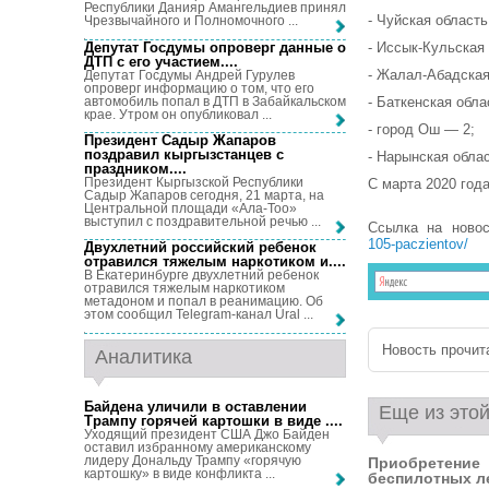
Республики Данияр Амангельдиев принял
- Чуйская область
Чрезвычайного и Полномочного ...
Депутат Госдумы опроверг данные о
- Иссык-Кульская
ДТП с его участием...
.
- Жалал-Абадская
Депутат Госдумы Андрей Гурулев
опроверг информацию о том, что его
автомобиль попал в ДТП в Забайкальском
- Баткенская обла
крае. Утром он опубликовал ...
- город Ош — 2;
Президент Садыр Жапаров
поздравил кыргызстанцев с
- Нарынская обла
праздником...
.
Президент Кыргызской Республики
С марта 2020 год
Садыр Жапаров сегодня, 21 марта, на
Центральной площади «Ала-Тоо»
выступил с поздравительной речью ...
Ссылка на ново
105-paczientov/
Двухлетний российский ребенок
отравился тяжелым наркотиком и...
.
В Екатеринбурге двухлетний ребенок
отравился тяжелым наркотиком
метадоном и попал в реанимацию. Об
этом сообщил Telegram-канал Ural ...
Новость прочита
Аналитика
Байдена уличили в оставлении
Еще из этой
Трампу горячей картошки в виде ...
.
Уходящий президент США Джо Байден
оставил избранному американскому
лидеру Дональду Трампу «горячую
Приобретение
картошку» в виде конфликта ...
беспилотных ле