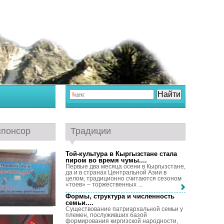
спонсор
Традиции
Той-культура в Кыргызстане стала
пиром во время чумы...
.
Первые два месяца осени в Кыргызстане,
да и в странах Центральной Азии в
целом, традиционно считаются сезоном
«тоев» – торжественных ...
Формы, структура и численность
семьи...
.
Существование патриархальной семьи у
племен, послуживших базой
формирования киргизской народности,