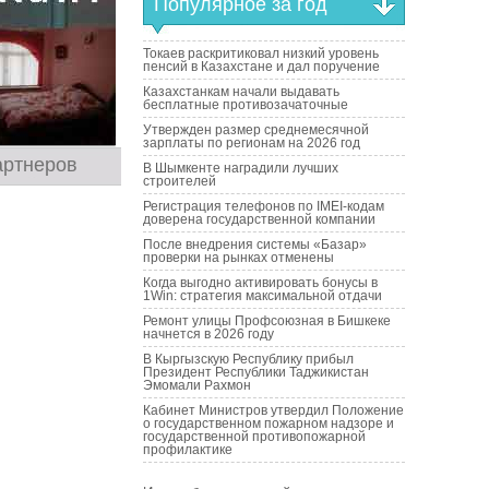
Популярное за год
Токаев раскритиковал низкий уровень
пенсий в Казахстане и дал поручение
Казахстанкам начали выдавать
бесплатные противозачаточные
Утвержден размер среднемесячной
зарплаты по регионам на 2026 год
артнеров
В Шымкенте наградили лучших
строителей
Регистрация телефонов по IMEI-кодам
доверена государственной компании
После внедрения системы «Базар»
проверки на рынках отменены
Когда выгодно активировать бонусы в
1Win: стратегия максимальной отдачи
Ремонт улицы Профсоюзная в Бишкеке
начнется в 2026 году
В Кыргызскую Республику прибыл
Президент Республики Таджикистан
Эмомали Рахмон
Кабинет Министров утвердил Положение
о государственном пожарном надзоре и
государственной противопожарной
профилактике