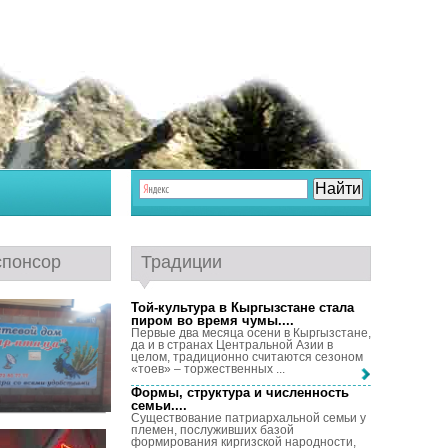
спонсор
Традиции
Той-культура в Кыргызстане стала
пиром во время чумы...
.
Первые два месяца осени в Кыргызстане,
да и в странах Центральной Азии в
целом, традиционно считаются сезоном
«тоев» – торжественных ...
Формы, структура и численность
семьи...
.
Существование патриархальной семьи у
племен, послуживших базой
формирования киргизской народности,