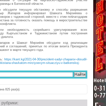
ёевым о ситуации на кыргызско-таджикском участке
границы в Баткенской области.
в обсудили текущую обстановку и способы разрешения
дыр Жапаров информировал Шавката Мирзиёева о
говоров с таджикской стороной, вместе с этим поблагодарив
истана за готовность оказать помощь в миростроительстве
 конфликта.
ли необходимость скорейшего урегулирования всех
жду Кыргызстаном и Таджикистаном путем построения
 диалога.
паров и Шавкат Мирзиёев обсудили ход реализации
ний и соглашений, принятых по итогам визита Президента
ашкент в марте текущего года.
ть:
https://kant.kg/2021-04-30/prezident-sadyr-zhaparov-obsudil-
ekistana-shavkatom-mirziyoevym-situacziyu-v-batkenskoj-
на 825 раз(a).
 рубрики: