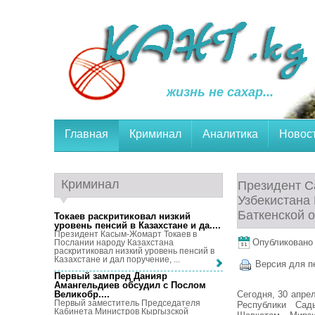
жизнь не сахар...
Главная
Криминал
Аналитика
Новос
Криминал
Президент С
Узбекистана
Баткенской 
Токаев раскритиковал низкий
уровень пенсий в Казахстане и да...
.
Президент Касым-Жомарт Токаев в
Опубликовано 3
Послании народу Казахстана
раскритиковал низкий уровень пенсий в
Казахстане и дал поручение, ...
Версия для п
Первый зампред Данияр
Амангельдиев обсудил с Послом
Сегодня, 30 апре
Великобр...
.
Первый заместитель Председателя
Республики Сад
Кабинета Министров Кыргызской