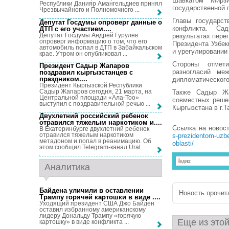
Шавкатом Мирзи
Республики Данияр Амангельдиев принял
государственной 
Чрезвычайного и Полномочного ...
Главы государст
Депутат Госдумы опроверг данные о
конфликта. Са
ДТП с его участием...
.
Депутат Госдумы Андрей Гурулев
результатах пере
опроверг информацию о том, что его
Президента Узбек
автомобиль попал в ДТП в Забайкальском
и урегулировании
крае. Утром он опубликовал ...
Стороны отмети
Президент Садыр Жапаров
разногласий ме
поздравил кыргызстанцев с
праздником...
.
дипломатического
Президент Кыргызской Республики
Садыр Жапаров сегодня, 21 марта, на
Также Садыр Жа
Центральной площади «Ала-Тоо»
совместных реше
выступил с поздравительной речью ...
Кыргызстана в г.Т
Двухлетний российский ребенок
отравился тяжелым наркотиком и...
.
Ссылка на новос
В Екатеринбурге двухлетний ребенок
отравился тяжелым наркотиком
s-prezidentom-uzb
метадоном и попал в реанимацию. Об
oblasti/
этом сообщил Telegram-канал Ural ...
Аналитика
Байдена уличили в оставлении
Новость прочита
Трампу горячей картошки в виде ...
.
Уходящий президент США Джо Байден
оставил избранному американскому
лидеру Дональду Трампу «горячую
Еще из этой
картошку» в виде конфликта ...