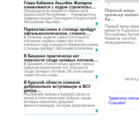
Глава Кабмина Акылбек Жапаров
ознакомился с ходом строительс...
.
Первый вице-
Председатель Кабинета Министров
премьер-минис
Кыргызской Республики — Руководитель
Администрации Президента Кыргызской
Ар...
Республики Акылбек ...
Первый вице-прем
Первоклассники в столице пройдут
министр Кыргызс
офтальмологическое, стомато...
.
Республики Арте
В течение недели самостоятельного
Новиков посетил
обучения первого семестра этого
эвакуированных ..
учебного года учащиеся первоклассников
столицы пройдут офтальмологическое, ...
В Бишкеке практически нет
опасности схода селевых потоков...
.
В Бишкеке относительно других горных
районов практически нет опасности
схода селевых потоков. Об этом сказал
заместитель главы ...
Читать 
В Курской области пленили
добровольно вступившую в ВСУ
девуш...
.
Российские войска в Курской области
взяли в плен несколько бойцов, среди
Заметили опечат
которых оказалась девушка-
Спасибо!
военнослужащая, которая добровольно
...