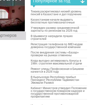
Популярное за год
Токаев раскритиковал низкий уровень
пенсий в Казахстане и дал поручение
Казахстанкам начали выдавать
бесплатные противозачаточные
Утвержден размер среднемесячной
зарплаты по регионам на 2026 год
артнеров
В Шымкенте наградили лучших
строителей
Регистрация телефонов по IMEI-кодам
доверена государственной компании
После внедрения системы «Базар»
проверки на рынках отменены
Когда выгодно активировать бонусы в
1Win: стратегия максимальной отдачи
Ремонт улицы Профсоюзная в Бишкеке
начнется в 2026 году
В Кыргызскую Республику прибыл
Президент Республики Таджикистан
Эмомали Рахмон
Кабинет Министров утвердил Положение
о государственном пожарном надзоре и
государственной противопожарной
профилактике