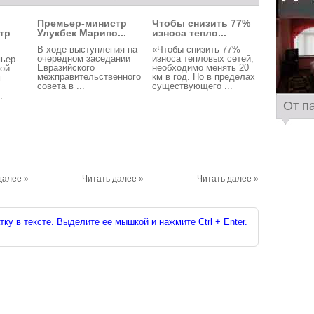
Премьер-министр
Чтобы снизить 77%
тр
Улукбек Марипо...
износа тепло...
В ходе выступления на
«Чтобы снизить 77%
очередном заседании
износа тепловых сетей,
ьер-
Евразийского
необходимо менять 20
кой
межправительственного
км в год. Но в пределах
м
совета в ...
существующего ...
.
От п
далее »
Читать далее »
Читать далее »
ку в тексте. Выделите ее мышкой и нажмите Ctrl + Enter.