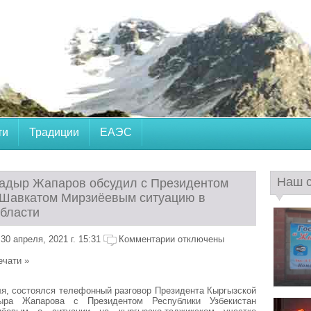
ти
Традиции
ЕАЭС
Наш 
адыр Жапаров обсудил с Президентом
 Шавкатом Мирзиёевым ситуацию в
области
0 апреля, 2021 г. 15:31
Комментарии отключены
ечати »
ля, состоялся телефонный разговор Президента Кыргызской
ыра Жапарова с Президентом Республики Узбекистан