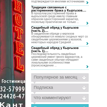
подтверждается многими источниками. ...
Традиции связанные с
расторжением брака у Кыргызов...
.
В прошлом расторжение брака в
кыргызской среде имело главным
образом односторонний характер,
поскольку практически не только ...
Свадебный обряд у Кыргызов
(часть 2)...
.
В свадебном обряде у киргизов
обнаруживается немало сходных черт со
свадебными церемониями у казахов,
некоторых народов Средней ...
Свадебный обряд у Кыргызов
(часть 1)...
.
Последовательность свадебных
церемоний имеет много вариантов, а
сами свадебные обычаи обладают
локальными особенностями
(происхождение ...
Популярное за месяц
Подписка
Что комментируют