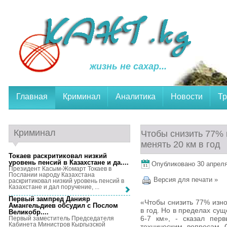
жизнь не сахар...
Главная
Криминал
Аналитика
Новости
Тр
Криминал
Чтобы снизить 77% 
менять 20 км в год
Токаев раскритиковал низкий
уровень пенсий в Казахстане и да...
.
Опубликовано 30 апреля,
Президент Касым-Жомарт Токаев в
Послании народу Казахстана
Версия для печати »
раскритиковал низкий уровень пенсий в
Казахстане и дал поручение, ...
Первый зампред Данияр
«Чтобы снизить 77% изно
Амангельдиев обсудил с Послом
в год. Но в пределах су
Великобр...
.
6-7 км», - сказал перв
Первый заместитель Председателя
Кабинета Министров Кыргызской
техническим вопросам 