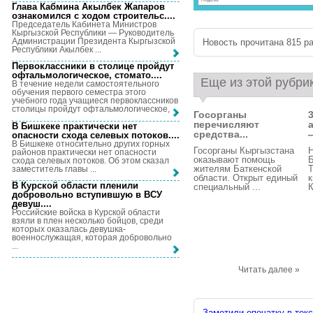
Глава Кабмина Акылбек Жапаров
ознакомился с ходом строительс...
.
Председатель Кабинета Министров
Кыргызской Республики — Руководитель
Администрации Президента Кыргызской
Новость прочитана 815 ра
Республики Акылбек ...
Первоклассники в столице пройдут
офтальмологическое, стомато...
.
Еще из этой рубри
В течение недели самостоятельного
обучения первого семестра этого
учебного года учащиеся первоклассников
столицы пройдут офтальмологическое, ...
Госорганы
перечисляют
В Бишкеке практически нет
средства...
опасности схода селевых потоков...
.
В Бишкеке относительно других горных
Госорганы Кыргызстана
Н
районов практически нет опасности
оказывают помощь
схода селевых потоков. Об этом сказал
жителям Баткенской
Т
заместитель главы ...
области. Открыт единый
к
В Курской области пленили
специальный ...
К
добровольно вступившую в ВСУ
девуш...
.
Российские войска в Курской области
взяли в плен несколько бойцов, среди
которых оказалась девушка-
военнослужащая, которая добровольно
...
Читать далее »
Заметили опечатку в текс