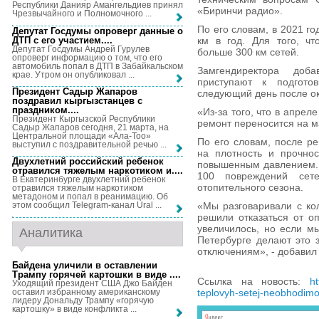
Республики Данияр Амангельдиев принял
«Биринчи радио».
Чрезвычайного и Полномочного ...
По его словам, в 2021 го
Депутат Госдумы опроверг данные о
ДТП с его участием...
.
км в год. Для того, чт
Депутат Госдумы Андрей Гурулев
больше 300 км сетей.
опроверг информацию о том, что его
автомобиль попал в ДТП в Забайкальском
Замгендиректора доба
крае. Утром он опубликовал ...
приступают к подгото
Президент Садыр Жапаров
следующий день после о
поздравил кыргызстанцев с
праздником...
.
«Из-за того, что в апре
Президент Кыргызской Республики
ремонт переносится на ма
Садыр Жапаров сегодня, 21 марта, на
Центральной площади «Ала-Тоо»
По его словам, после р
выступил с поздравительной речью ...
на плотность и прочнос
Двухлетний российский ребенок
повышенным давлением. 
отравился тяжелым наркотиком и...
.
100 повреждений сет
В Екатеринбурге двухлетний ребенок
отопительного сезона.
отравился тяжелым наркотиком
метадоном и попал в реанимацию. Об
«Мы разговаривали с кол
этом сообщил Telegram-канал Ural ...
решили отказаться от о
увеличилось, но если м
Аналитика
Петербурге делают это 
отключениям», - добавил 
Байдена уличили в оставлении
Трампу горячей картошки в виде ...
.
Ссылка на новость:
ht
Уходящий президент США Джо Байден
оставил избранному американскому
teplovyh-setej-neobhodim
лидеру Дональду Трампу «горячую
картошку» в виде конфликта ...