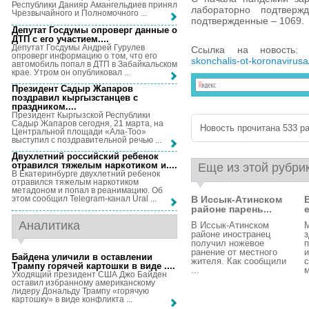
Республики Данияр Амангельдиев принял
лабораторно подтвержд
Чрезвычайного и Полномочного ...
подтвержденные – 1069.
Депутат Госдумы опроверг данные о
ДТП с его участием...
.
Депутат Госдумы Андрей Гурулев
Ссылка на новость
опроверг информацию о том, что его
skonchalis-ot-koronavirusa
автомобиль попал в ДТП в Забайкальском
крае. Утром он опубликовал ...
Президент Садыр Жапаров
поздравил кыргызстанцев с
праздником...
.
Президент Кыргызской Республики
Садыр Жапаров сегодня, 21 марта, на
Новость прочитана 533 ра
Центральной площади «Ала-Тоо»
выступил с поздравительной речью ...
Двухлетний российский ребенок
отравился тяжелым наркотиком и...
.
Еще из этой рубри
В Екатеринбурге двухлетний ребенок
отравился тяжелым наркотиком
метадоном и попал в реанимацию. Об
В Иссык-Атинском
этом сообщил Telegram-канал Ural ...
районе парень...
Аналитика
В Иссык-Атинском
районе иностранец
з
получил ножевое
ранение от местного
Байдена уличили в оставлении
жителя. Как сообщили
с
Трампу горячей картошки в виде ...
.
...
м
Уходящий президент США Джо Байден
оставил избранному американскому
лидеру Дональду Трампу «горячую
картошку» в виде конфликта ...