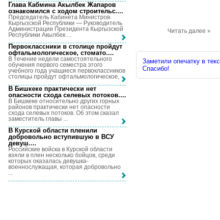
Глава Кабмина Акылбек Жапаров
ознакомился с ходом строительс...
.
Председатель Кабинета Министров
Кыргызской Республики — Руководитель
Администрации Президента Кыргызской
Читать далее »
Республики Акылбек ...
Первоклассники в столице пройдут
офтальмологическое, стомато...
.
В течение недели самостоятельного
Заметили опечатку в текс
обучения первого семестра этого
Спасибо!
учебного года учащиеся первоклассников
столицы пройдут офтальмологическое, ...
В Бишкеке практически нет
опасности схода селевых потоков...
.
В Бишкеке относительно других горных
районов практически нет опасности
схода селевых потоков. Об этом сказал
заместитель главы ...
В Курской области пленили
добровольно вступившую в ВСУ
девуш...
.
Российские войска в Курской области
взяли в плен несколько бойцов, среди
которых оказалась девушка-
военнослужащая, которая добровольно
...