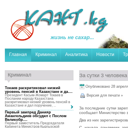
жизнь не сахар...
Главная
Криминал
Аналитика
Новости
Тр
Криминал
За сутки 3 человека
Опубликовано 28 апреля,
Токаев раскритиковал низкий
уровень пенсий в Казахстане и да...
.
Президент Касым-Жомарт Токаев в
Версия для печати »
Послании народу Казахстана
раскритиковал низкий уровень пенсий в
Казахстане и дал поручение, ...
За последние сутки заре
Первый зампред Данияр
сообщает Министерство 
Амангельдиев обсудил с Послом
Великобр...
.
Два из них зарегистриров
Первый заместитель Председателя
Кабинета Министров Кыргызской
С начала пандемии зар