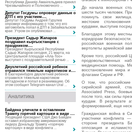
Республики Данияр Амангельдиев принял
Чрезвычайного и Полномочного ...
До начала военных сто
шести тысяч человек. Пр
Депутат Госдумы опроверг данные о
ДТП с его участием...
.
покинуть свои жилища.
Депутат Госдумы Андрей Гурулев
жестокие столкновени
опроверг информацию о том, что его
курдами, выступив посре
автомобиль попал в ДТП в Забайкальском
крае. Утром он опубликовал ...
Благодаря этому местны
Президент Садыр Жапаров
коридорам безопасности.
поздравил кыргызстанцев с
российская военная пол
праздником...
.
вертолеты армейской ави
Президент Кыргызской Республики
Садыр Жапаров сегодня, 21 марта, на
Кроме того, российский 
Центральной площади «Ала-Тоо»
выступил с поздравительной речью ...
продовольственных н
медицинская помощь. Ме
Двухлетний российский ребенок
восстановление мира и 
отравился тяжелым наркотиком и...
.
флагами Сирии и РФ.
В Екатеринбурге двухлетний ребенок
отравился тяжелым наркотиком
метадоном и попал в реанимацию. Об
О том, что российские
этом сообщил Telegram-канал Ural ...
сирийской армией, ста
Associated Press, боевы
Аналитика
после того, как силы пр
курдам. В результате а
формирований, еще неско
Байдена уличили в оставлении
Гражданская война в Си
Трампу горячей картошки в виде ...
.
Уходящий президент США Джо Байден
участники конфликта —
оставил избранному американскому
стороне президента Б
лидеру Дональду Трампу «горячую
оппозиция и исламистс
картошку» в виде конфликта ...