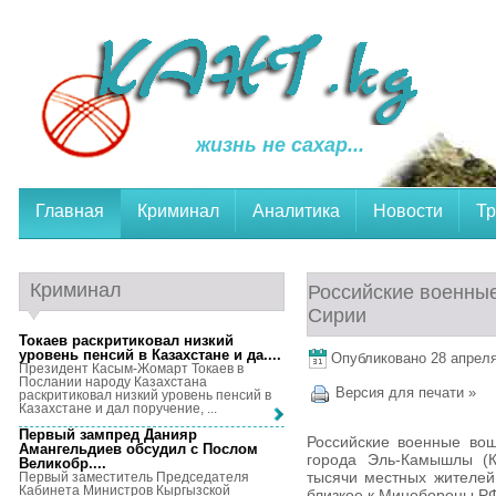
жизнь не сахар...
Главная
Криминал
Аналитика
Новости
Тр
Криминал
Российские военные
Сирии
Токаев раскритиковал низкий
уровень пенсий в Казахстане и да...
.
Опубликовано 28 апреля,
Президент Касым-Жомарт Токаев в
Послании народу Казахстана
Версия для печати »
раскритиковал низкий уровень пенсий в
Казахстане и дал поручение, ...
Первый зампред Данияр
Российские военные вош
Амангельдиев обсудил с Послом
города Эль-Камышлы (К
Великобр...
.
тысячи местных жителей
Первый заместитель Председателя
Кабинета Министров Кыргызской
близкое к Минобороны РФ