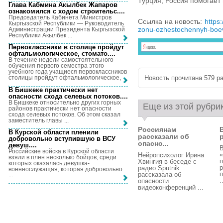
Турция, Россия помогает 
Глава Кабмина Акылбек Жапаров
ознакомился с ходом строительс...
.
Председатель Кабинета Министров
Ссылка на новость:
https
Кыргызской Республики — Руководитель
zonu-ozhestochennyh-boev-
Администрации Президента Кыргызской
Республики Акылбек ...
Первоклассники в столице пройдут
офтальмологическое, стомато...
.
В течение недели самостоятельного
обучения первого семестра этого
учебного года учащиеся первоклассников
Новость прочитана 579 ра
столицы пройдут офтальмологическое, ...
В Бишкеке практически нет
опасности схода селевых потоков...
.
В Бишкеке относительно других горных
Еще из этой рубри
районов практически нет опасности
схода селевых потоков. Об этом сказал
заместитель главы ...
Россиянам
В Курской области пленили
рассказали об
р
добровольно вступившую в ВСУ
опасно...
девуш...
.
В
Российские войска в Курской области
Нейропсихолог Ирина
взяли в плен несколько бойцов, среди
п
Хвингия в беседе с
которых оказалась девушка-
р
радио Sputnik
военнослужащая, которая добровольно
п
рассказала об
...
.
опасности
видеоконференций ...