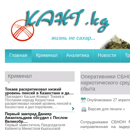
жизнь не сахар...
Главная
Криминал
Аналитика
Новости
Тр
Криминал
Оперативники СБНО
наркотического сре
сбыта
Токаев раскритиковал низкий
уровень пенсий в Казахстане и да...
.
Президент Касым-Жомарт Токаев в
Опубликовано 27 апреля,
Послании народу Казахстана
раскритиковал низкий уровень пенсий в
Казахстане и дал поручение, ...
Версия для печати »
Первый зампред Данияр
Амангельдиев обсудил с Послом
Великобр...
.
Сотрудниками СБНОН М
Первый заместитель Председателя
направленная на задер
Кабинета Министров Кыргызской