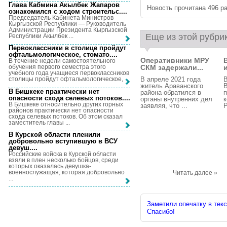
Глава Кабмина Акылбек Жапаров
Новость прочитана 496 ра
ознакомился с ходом строительс...
.
Председатель Кабинета Министров
Кыргызской Республики — Руководитель
Администрации Президента Кыргызской
Еще из этой рубри
Республики Акылбек ...
Первоклассники в столице пройдут
офтальмологическое, стомато...
.
Оперативники МРУ
В течение недели самостоятельного
СКМ задержали...
обучения первого семестра этого
учебного года учащиеся первоклассников
В апреле 2021 года
В
столицы пройдут офтальмологическое, ...
житель Араванского
В
В Бишкеке практически нет
района обратился в
п
опасности схода селевых потоков...
.
органы внутренних дел
В Бишкеке относительно других горных
заявляя, что ...
Р
районов практически нет опасности
схода селевых потоков. Об этом сказал
заместитель главы ...
В Курской области пленили
добровольно вступившую в ВСУ
девуш...
.
Российские войска в Курской области
взяли в плен несколько бойцов, среди
которых оказалась девушка-
военнослужащая, которая добровольно
Читать далее »
...
Заметили опечатку в текс
Спасибо!