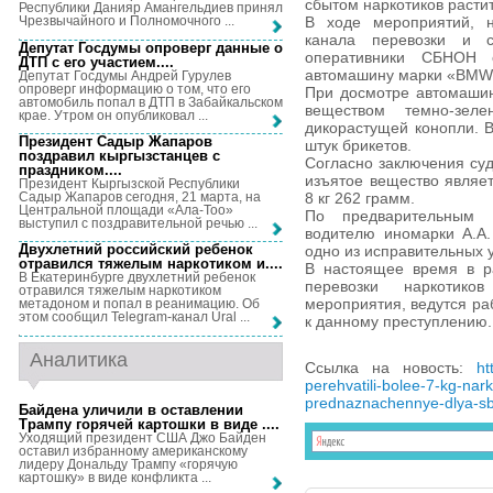
сбытом наркотиков расти
Республики Данияр Амангельдиев принял
В ходе мероприятий, 
Чрезвычайного и Полномочного ...
канала перевозки и 
Депутат Госдумы опроверг данные о
оперативники СБНОН о
ДТП с его участием...
.
автомашину марки «BMW»
Депутат Госдумы Андрей Гурулев
опроверг информацию о том, что его
При досмотре автомашин
автомобиль попал в ДТП в Забайкальском
веществом темно-зел
крае. Утром он опубликовал ...
дикорастущей конопли. В
Президент Садыр Жапаров
штук брикетов.
поздравил кыргызстанцев с
Согласно заключения су
праздником...
.
изъятое вещество являе
Президент Кыргызской Республики
Садыр Жапаров сегодня, 21 марта, на
8 кг 262 грамм.
Центральной площади «Ала-Тоо»
По предварительным 
выступил с поздравительной речью ...
водителю иномарки А.А.
Двухлетний российский ребенок
одно из исправительных
отравился тяжелым наркотиком и...
.
В настоящее время в р
В Екатеринбурге двухлетний ребенок
перевозки наркотиков
отравился тяжелым наркотиком
мероприятия, ведутся ра
метадоном и попал в реанимацию. Об
этом сообщил Telegram-канал Ural ...
к данному преступлению.
Аналитика
Ссылка на новость:
ht
perehvatili-bolee-7-kg-nar
prednaznachennye-dlya-sb
Байдена уличили в оставлении
Трампу горячей картошки в виде ...
.
Уходящий президент США Джо Байден
оставил избранному американскому
лидеру Дональду Трампу «горячую
картошку» в виде конфликта ...