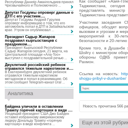
Как сообщает «Азия-Пл
Республики Данияр Амангельдиев принял
Таджикистана, сегодн
Чрезвычайного и Полномочного ...
представлять минист
Депутат Госдумы опроверг данные о
Таджикистана представит
ДТП с его участием...
.
Депутат Госдумы Андрей Гурулев
Участники заседания С
опроверг информацию о том, что его
автомобиль попал в ДТП в Забайкальском
офицеров, обсудят вопр
крае. Утром он опубликовал ...
вызовам и угрозам и мер
мероприятий к 30-лет
Президент Садыр Жапаров
поздравил кыргызстанцев с
безопасности и 20-летию
праздником...
.
Президент Кыргызской Республики
Кроме того, в Душанбе 
Садыр Жапаров сегодня, 21 марта, на
Шойгу с министром обор
Центральной площади «Ала-Тоо»
обороны ОДКБ примет
выступил с поздравительной речью ...
Рахмон.
Двухлетний российский ребенок
отравился тяжелым наркотиком и...
.
В Екатеринбурге двухлетний ребенок
Ссылка на новость:
htt
отравился тяжелым наркотиком
shojgu-pribyl-v-dushanbe/
метадоном и попал в реанимацию. Об
этом сообщил Telegram-канал Ural ...
Аналитика
Новость прочитана 566 ра
Байдена уличили в оставлении
Трампу горячей картошки в виде ...
.
Уходящий президент США Джо Байден
оставил избранному американскому
лидеру Дональду Трампу «горячую
Еще из этой рубри
картошку» в виде конфликта ...