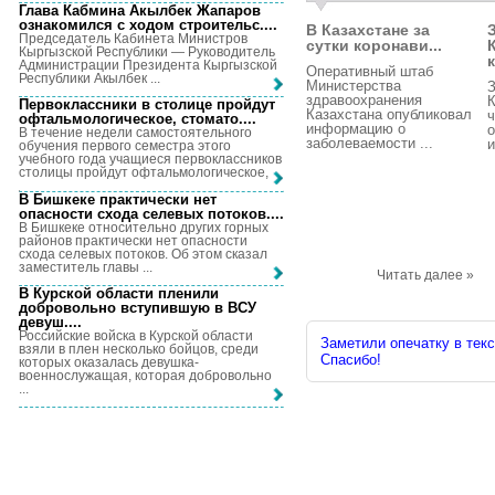
Глава Кабмина Акылбек Жапаров
ознакомился с ходом строительс...
.
В Казахстане за
Председатель Кабинета Министров
сутки коронави...
Кыргызской Республики — Руководитель
к
Администрации Президента Кыргызской
Оперативный штаб
Республики Акылбек ...
Министерства
З
здравоохранения
К
Первоклассники в столице пройдут
Казахстана опубликовал
ч
офтальмологическое, стомато...
.
информацию о
о
В течение недели самостоятельного
заболеваемости ...
и
обучения первого семестра этого
учебного года учащиеся первоклассников
столицы пройдут офтальмологическое, ...
В Бишкеке практически нет
опасности схода селевых потоков...
.
В Бишкеке относительно других горных
районов практически нет опасности
схода селевых потоков. Об этом сказал
заместитель главы ...
Читать далее »
В Курской области пленили
добровольно вступившую в ВСУ
девуш...
.
Российские войска в Курской области
Заметили опечатку в текс
взяли в плен несколько бойцов, среди
Спасибо!
которых оказалась девушка-
военнослужащая, которая добровольно
...