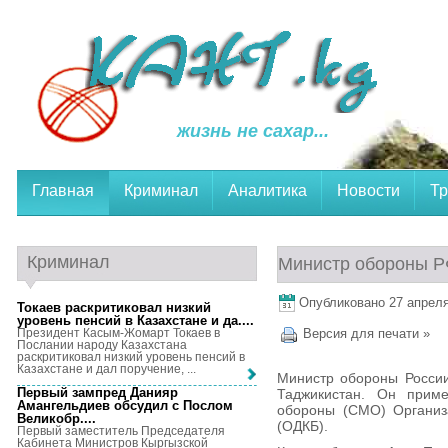
жизнь не сахар...
Главная
Криминал
Аналитика
Новости
Тр
Криминал
Министр обороны Р
Опубликовано 27 апреля,
Токаев раскритиковал низкий
уровень пенсий в Казахстане и да...
.
Президент Касым-Жомарт Токаев в
Версия для печати »
Послании народу Казахстана
раскритиковал низкий уровень пенсий в
Казахстане и дал поручение, ...
Министр обороны России
Первый зампред Данияр
Таджикистан. Он приме
Амангельдиев обсудил с Послом
обороны (СМО) Организа
Великобр...
.
(ОДКБ).
Первый заместитель Председателя
Кабинета Министров Кыргызской