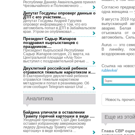
Республики Данияр Амангельдиев принял
Чрезвычайного и Полномочного ...
Согласно предва
одна женщина — у
Депутат Госдумы опроверг данные о
ДТП с его участием...
.
9 августа 2019 г
Депутат Госдумы Андрей Гурулев
выпускающей авт
опроверг информацию о том, что его
автомобиль попал в ДТП в Забайкальском
аварию. Белая 
крае. Утром он опубликовал ...
отъезжала от о
автомобиль. Силь
Президент Садыр Жапаров
поздравил кыргызстанцев с
Aurus — это семе
праздником...
.
В линейку, пом
Президент Кыргызской Республики
вседорожник-крос
Садыр Жапаров сегодня, 21 марта, на
Центральной площади «Ала-Тоо»
выступил с поздравительной речью ...
Ссылка на новос
Двухлетний российский ребенок
rublevke/
отравился тяжелым наркотиком и...
.
В Екатеринбурге двухлетний ребенок
отравился тяжелым наркотиком
метадоном и попал в реанимацию. Об
этом сообщил Telegram-канал Ural ...
Аналитика
Новость прочита
Байдена уличили в оставлении
Трампу горячей картошки в виде ...
.
Еще из этой
Уходящий президент США Джо Байден
оставил избранному американскому
лидеру Дональду Трампу «горячую
Глава СВР оце
картошку» в виде конфликта ...