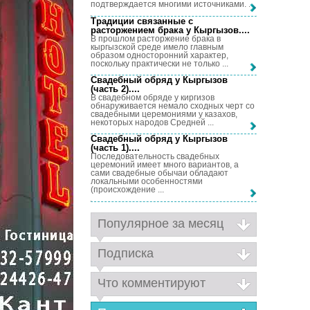
подтверждается многими источниками. ...
Традиции связанные с
расторжением брака у Кыргызов...
.
В прошлом расторжение брака в
кыргызской среде имело главным
образом односторонний характер,
поскольку практически не только ...
Свадебный обряд у Кыргызов
(часть 2)...
.
В свадебном обряде у киргизов
обнаруживается немало сходных черт со
свадебными церемониями у казахов,
некоторых народов Средней ...
Свадебный обряд у Кыргызов
(часть 1)...
.
Последовательность свадебных
церемоний имеет много вариантов, а
сами свадебные обычаи обладают
локальными особенностями
(происхождение ...
Популярное за месяц
Подписка
Что комментируют