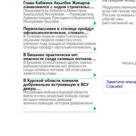
ситуацию вокр.
Глава Кабмина Акылбек Жапаров
ознакомился с ходом строительс...
.
Недружественные
Председатель Кабинета Министров
властей Чехии пр
Кыргызской Республики — Руководитель
России основаны 
Администрации Президента Кыргызской
убогой лжи,
Республики Акылбек ...
рассчитанной на ..
Первоклассники в столице пройдут
офтальмологическое, стомато...
.
В течение недели самостоятельного
обучения первого семестра этого
учебного года учащиеся первоклассников
столицы пройдут офтальмологическое, ...
В Бишкеке практически нет
опасности схода селевых потоков...
.
В Бишкеке относительно других горных
Читать 
районов практически нет опасности
схода селевых потоков. Об этом сказал
заместитель главы ...
В Курской области пленили
Заметили опечат
добровольно вступившую в ВСУ
Спасибо!
девуш...
.
Российские войска в Курской области
взяли в плен несколько бойцов, среди
которых оказалась девушка-
военнослужащая, которая добровольно
...