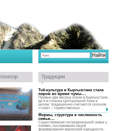
спонсор
Традиции
Той-культура в Кыргызстане стала
пиром во время чумы...
.
Первые два месяца осени в Кыргызстане,
да и в странах Центральной Азии в
целом, традиционно считаются сезоном
«тоев» – торжественных ...
Формы, структура и численность
семьи...
.
Существование патриархальной семьи у
племен, послуживших базой
формирования киргизской народности,