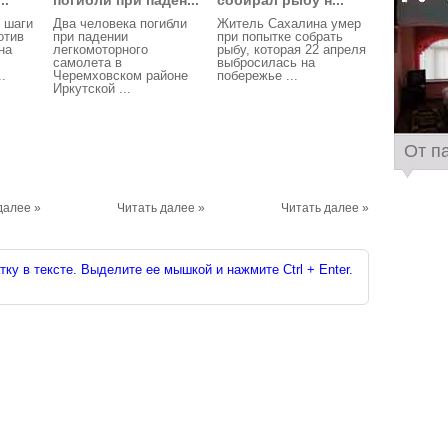
..
погибли при паден...
собирал рыбу н...
 шаги
Два человека погибли
Житель Сахалина умер
отив
при падении
при попытке собрать
на
легкомоторного
рыбу, которая 22 апреля
самолета в
выбросилась на
.
Черемховском районе
побережье ...
Иркутской ...
От п
далее »
Читать далее »
Читать далее »
ку в тексте. Выделите ее мышкой и нажмите Ctrl + Enter.