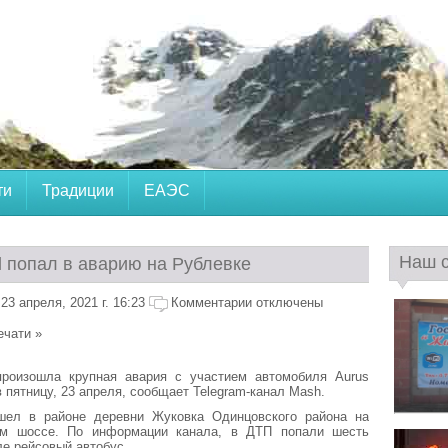
ти
Традиции
ЕАЭС
Наш 
l попал в аварию на Рублевке
3 апреля, 2021 г. 16:23
Комментарии отключены
ечати »
роизошла крупная авария с участием автомобиля Aurus
в пятницу, 23 апреля, сообщает Telegram-канал Mash.
шел в районе деревни Жуковка Одинцовского района на
ом шоссе. По информации канала, в ДТП попали шесть
ле рейсовый автобус.