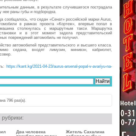
рительным данным, в результате случившегося пострадала
 нее раны губы и подбородка.
ода сообщалось, что седан «Сенат» российской марки Aurus,
омобили в рамках проекта «Кортеж», впервые попал в
машина столкнулась с маршрутным такси. Маршрутка
становки и в этот момент задела представительский
ных повреждений автомобиль не получил.
йство автомобилей представительского и высшего класса.
имо седана, входят лимузин, минивэн, кабриолет,
совер.
ть:
https://kant.kg/2021-04-23/aurus-arsenal-popal-v-avariyu-na-
на 796 раз(a).
 рубрики:
нил
Два человека
Житель Сахалина