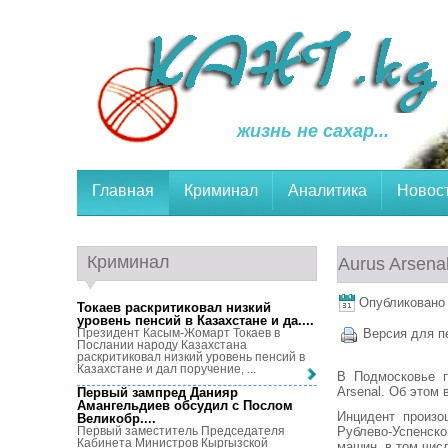
жизнь не сахар...
Главная
Криминал
Аналитика
Новос
Криминал
Aurus Arsena
Опубликовано 2
Токаев раскритиковал низкий
уровень пенсий в Казахстане и да...
.
Президент Касым-Жомарт Токаев в
Версия для п
Послании народу Казахстана
раскритиковал низкий уровень пенсий в
Казахстане и дал поручение, ...
В Подмосковье п
Arsenal. Об этом 
Первый зампред Данияр
Амангельдиев обсудил с Послом
Инцидент произо
Великобр...
.
Рублево-Успенск
Первый заместитель Председателя
Кабинета Министров Кыргызской
машин, в том чис