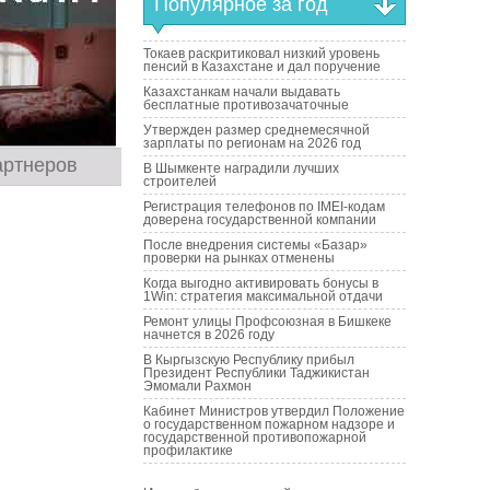
Популярное за год
Токаев раскритиковал низкий уровень
пенсий в Казахстане и дал поручение
Казахстанкам начали выдавать
бесплатные противозачаточные
Утвержден размер среднемесячной
зарплаты по регионам на 2026 год
артнеров
В Шымкенте наградили лучших
строителей
Регистрация телефонов по IMEI-кодам
доверена государственной компании
После внедрения системы «Базар»
проверки на рынках отменены
Когда выгодно активировать бонусы в
1Win: стратегия максимальной отдачи
Ремонт улицы Профсоюзная в Бишкеке
начнется в 2026 году
В Кыргызскую Республику прибыл
Президент Республики Таджикистан
Эмомали Рахмон
Кабинет Министров утвердил Положение
о государственном пожарном надзоре и
государственной противопожарной
профилактике