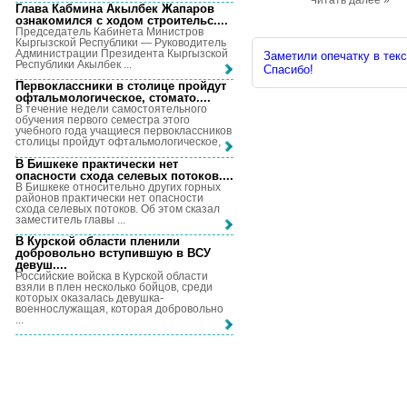
Читать далее »
Глава Кабмина Акылбек Жапаров
ознакомился с ходом строительс...
.
Председатель Кабинета Министров
Кыргызской Республики — Руководитель
Администрации Президента Кыргызской
Заметили опечатку в текс
Республики Акылбек ...
Спасибо!
Первоклассники в столице пройдут
офтальмологическое, стомато...
.
В течение недели самостоятельного
обучения первого семестра этого
учебного года учащиеся первоклассников
столицы пройдут офтальмологическое, ...
В Бишкеке практически нет
опасности схода селевых потоков...
.
В Бишкеке относительно других горных
районов практически нет опасности
схода селевых потоков. Об этом сказал
заместитель главы ...
В Курской области пленили
добровольно вступившую в ВСУ
девуш...
.
Российские войска в Курской области
взяли в плен несколько бойцов, среди
которых оказалась девушка-
военнослужащая, которая добровольно
...