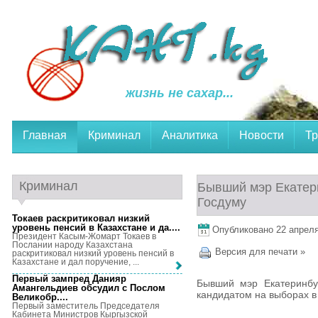
жизнь не сахар...
Главная
Криминал
Аналитика
Новости
Тр
Криминал
Бывший мэр Екатери
Госдуму
Токаев раскритиковал низкий
уровень пенсий в Казахстане и да...
.
Опубликовано 22 апреля,
Президент Касым-Жомарт Токаев в
Послании народу Казахстана
Версия для печати »
раскритиковал низкий уровень пенсий в
Казахстане и дал поручение, ...
Первый зампред Данияр
Бывший мэр Екатеринбур
Амангельдиев обсудил с Послом
кандидатом на выборах в
Великобр...
.
Первый заместитель Председателя
Кабинета Министров Кыргызской