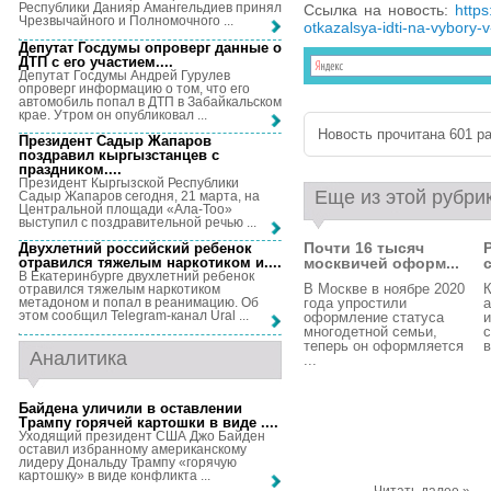
Республики Данияр Амангельдиев принял
Ссылка на новость:
https
Чрезвычайного и Полномочного ...
otkazalsya-idti-na-vybory
Депутат Госдумы опроверг данные о
ДТП с его участием...
.
Депутат Госдумы Андрей Гурулев
опроверг информацию о том, что его
автомобиль попал в ДТП в Забайкальском
крае. Утром он опубликовал ...
Новость прочитана 601 ра
Президент Садыр Жапаров
поздравил кыргызстанцев с
праздником...
.
Президент Кыргызской Республики
Еще из этой рубри
Садыр Жапаров сегодня, 21 марта, на
Центральной площади «Ала-Тоо»
выступил с поздравительной речью ...
Почти 16 тысяч
Двухлетний российский ребенок
москвичей оформ...
отравился тяжелым наркотиком и...
.
В Екатеринбурге двухлетний ребенок
В Москве в ноябре 2020
отравился тяжелым наркотиком
года упростили
а
метадоном и попал в реанимацию. Об
этом сообщил Telegram-канал Ural ...
оформление статуса
и
многодетной семьи,
с
теперь он оформляется
в
Аналитика
...
Байдена уличили в оставлении
Трампу горячей картошки в виде ...
.
Уходящий президент США Джо Байден
оставил избранному американскому
лидеру Дональду Трампу «горячую
картошку» в виде конфликта ...