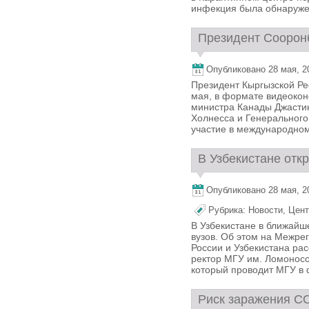
инфекция была обнаружена
Президент Сооронб
Опубликовано 28 мая, 20
Президент Кыргызской Ре
мая, в формате видеоко
министра Канады Джасти
Холнесса и Генеральног
участие в международном
В Узбекистане отк
Опубликовано 28 мая, 20
Рубрика:
Новости
,
Цент
В Узбекистане в ближайш
вузов. Об этом на Межре
России и Узбекистана ра
ректор МГУ им. Ломоносо
который проводит МГУ в 
Риск заражения CO