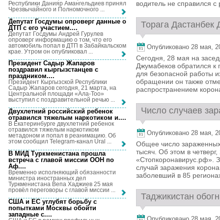
водитель не справился с 
Республики Данияр Амангельдиев принял
Чрезвычайного и Полномочного ...
Депутат Госдумы опроверг данные о
Торага Дастанбек 
ДТП с его участием...
.
Депутат Госдумы Андрей Гурулев
опроверг информацию о том, что его
автомобиль попал в ДТП в Забайкальском
Опубликовано 28 мая, 20
крае. Утром он опубликовал ...
Сегодня, 28 мая на засе
Президент Садыр Жапаров
Джумабеков обратился к 
поздравил кыргызстанцев с
для безопасной работы и
праздником...
.
обращении он также отме
Президент Кыргызской Республики
Садыр Жапаров сегодня, 21 марта, на
распространением корона
Центральной площади «Ала-Тоо»
выступил с поздравительной речью ...
Число случаев зар
Двухлетний российский ребенок
отравился тяжелым наркотиком и...
.
В Екатеринбурге двухлетний ребенок
отравился тяжелым наркотиком
Опубликовано 28 мая, 20
метадоном и попал в реанимацию. Об
этом сообщил Telegram-канал Ural ...
Общее число зараженных
тысяч. Об этом в четверг
В МИД Туркменистана прошла
«Стопкоронавирус.рф». З
встреча с главой миссии ООН по
Аф...
.
случай заражения корона
Временно исполняющий обязанности
заболевший в 85 регионах
министра иностранных дел
Туркменистана Вепа Хаджиев 25 мая
провёл переговоры с главой миссии ...
Таджикистан обогна
США и ЕС углубят борьбу с
попытками Москвы обойти
западные с...
.
Опубликовано 28 мая, 20