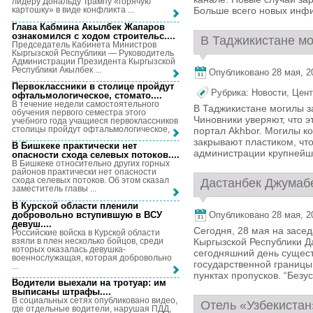
лидеру Дональду Трампу «горячую
Больше всего новых инфи
картошку» в виде конфликта ...
Глава Кабмина Акылбек Жапаров
ознакомился с ходом строительс...
.
В Таджикистане мо
Председатель Кабинета Министров
Кыргызской Республики — Руководитель
Администрации Президента Кыргызской
Республики Акылбек ...
Опубликовано 28 мая, 20
Первоклассники в столице пройдут
Рубрика:
Новости
,
Цент
офтальмологическое, стомато...
.
В течение недели самостоятельного
В Таджикистане могилы з
обучения первого семестра этого
Чиновники уверяют, что э
учебного года учащиеся первоклассников
столицы пройдут офтальмологическое, ...
портал Akhbor. Могилы к
закрывают пластиком, что
В Бишкеке практически нет
администрации крупнейше
опасности схода селевых потоков...
.
В Бишкеке относительно других горных
районов практически нет опасности
схода селевых потоков. Об этом сказал
Дастанбек Джумабе
заместитель главы ...
В Курской области пленили
добровольно вступившую в ВСУ
Опубликовано 28 мая, 20
девуш...
.
Сегодня, 28 мая на засе
Российские войска в Курской области
взяли в плен несколько бойцов, среди
Кыргызской Республики Д
которых оказалась девушка-
сегодняшний день сущес
военнослужащая, которая добровольно
государственной границы
...
пунктах пропусков. “Безу
Водители выехали на тротуар: им
выписаны штрафы...
.
В социальных сетях опубликовано видео,
Отель «Узбекистан
где отдельные водители, нарушая ПДД,