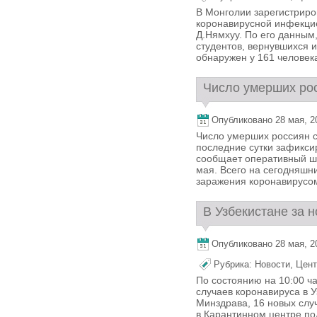
В Монголии зарегистриро
коронавирусной инфекци
Д.Нямхуу. По его данным,
студентов, вернувшихся и
обнаружен у 161 человека.
Число умерших рос
Опубликовано 28 мая, 20
Число умерших россиян с
последние сутки зафикси
сообщает оперативный шта
мая. Всего на сегодняшн
заражения коронавирусом 
В Узбекистане за н
Опубликовано 28 мая, 20
Рубрика:
Новости
,
Цент
По состоянию на 10:00 ч
случаев коронавируса в У
Минздрава, 16 новых слу
в Карантинном центре по