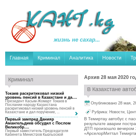
жизнь не сахар...
Главная
Криминал
Аналитика
Новости
Тр
Архив 28 мая 2020 го
Криминал
В Казахстане автоб
Токаев раскритиковал низкий
уровень пенсий в Казахстане и да...
.
Президент Касым-Жомарт Токаев в
Опубликовано 28 мая, 20
Послании народу Казахстана
раскритиковал низкий уровень пенсий в
Рубрика:
Новости
,
Цент
Казахстане и дал поручение, ...
В Темиртау автобус с пас
Первый зампред Данияр
Амангельдиев обсудил с Послом
результате аварии постра
Великобр...
.
ДТП произошло вечером 2
Первый заместитель Председателя
«АрселорМиттал Темирта
Кабинета Министров Кыргызской