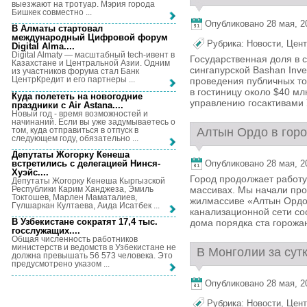
выезжают на тротуар. Мэрия города
Бишкек совместно ...
Опубликовано 28 мая, 20
В Алматы стартовал
международный Цифровой форум
Рубрика:
Новости
,
Цент
Digital Alma...
.
Digital Almaty — масштабный tech-ивент в
Государственная доля в 
Казахстане и Центральной Азии. Одним
сингапурской Bashan Inv
из участников форума стал Банк
ЦентрКредит и его партнеры ...
проведения публичных то
в гостиницу около $40 мл
Куда полететь на новогодние
управлению госактивами У
праздники с Air Astana...
.
Новый год - время возможностей и
начинаний. Если вы уже задумываетесь о
том, куда отправиться в отпуск в
Алтын Ордо в горо
следующем году, обязательно ...
Депутаты Жогорку Кенеша
встретились с делегацией Нинся-
Опубликовано 28 мая, 20
Хуэйс...
.
Город продолжает работу
Депутаты Жогорку Кенеша Кыргызской
Республики Карим Ханджеза, Эмиль
массивах. Мы начали про
Токтошев, Марлен Маматалиев,
жилмассиве «Алтын Ордо»
Гүлшаркан Култаева, Аида Исатбек ...
канализационной сети сос
В Узбекистане сократят 17,4 тыс.
дома порядка ста горожан
госслужащих...
.
Общая численность работников
министерств и ведомств в Узбекистане не
В Монголии за сутк
должна превышать 56 573 человека. Это
предусмотрено указом ...
Опубликовано 28 мая, 20
Рубрика:
Новости
,
Цент