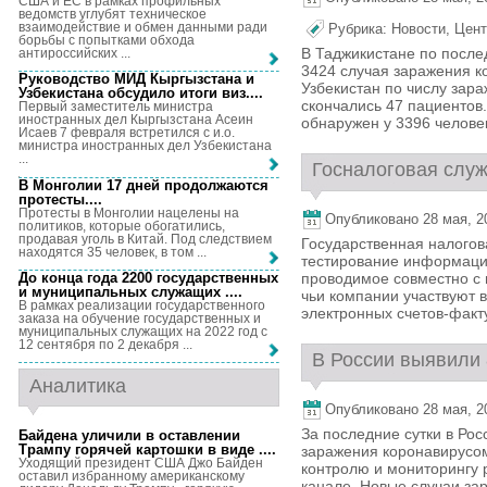
США и ЕС в рамках профильных
ведомств углубят техническое
взаимодействие и обмен данными ради
Рубрика:
Новости
,
Цент
борьбы с попытками обхода
В Таджикистане по после
антироссийских ...
3424 случая заражения к
Руководство МИД Кыргызстана и
Узбекистан по числу зар
Узбекистана обсудило итоги виз...
.
скончались 47 пациентов.
Первый заместитель министра
иностранных дел Кыргызстана Асеин
обнаружен у 3396 человек
Исаев 7 февраля встретился с и.о.
министра иностранных дел Узбекистана
...
Госналоговая служ
В Монголии 17 дней продолжаются
протесты...
.
Протесты в Монголии нацелены на
Опубликовано 28 мая, 20
политиков, которые обогатились,
продавая уголь в Китай. Под следствием
Государственная налогов
находятся 35 человек, в том ...
тестирование информаци
До конца года 2200 государственных
проводимое совместно с 
и муниципальных служащих ...
.
чьи компании участвуют 
В рамках реализации государственного
электронных счетов-факту
заказа на обучение государственных и
муниципальных служащих на 2022 год с
12 сентября по 2 декабря ...
В России выявили 
Аналитика
Опубликовано 28 мая, 20
За последние сутки в Ро
Байдена уличили в оставлении
Трампу горячей картошки в виде ...
.
заражения коронавирусо
Уходящий президент США Джо Байден
контролю и мониторингу 
оставил избранному американскому
канале. Новые случаи за