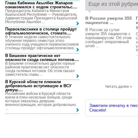
Глава Кабмина Акылбек Жапаров
Еще из этой рубри
ознакомился с ходом строительс...
.
Председатель Кабинета Министров
Кыргызской Республики — Руководитель
В России умерли 355
Администрации Президента Кыргызской
Республики Акылбек ...
пациентов ...
у
Первоклассники в столице пройдут
В России за сутки
офтальмологическое, стомато...
.
умерли 355 пациентов с
С
В течение недели самостоятельного
коронавирусом. Об этом
с
обучения первого семестра этого
сообщает оперативный
з
учебного года учащиеся первоклассников
штаб ...
у
столицы пройдут офтальмологическое, ...
п
.
В Бишкеке практически нет
опасности схода селевых потоков...
.
В Бишкеке относительно других горных
районов практически нет опасности
схода селевых потоков. Об этом сказал
заместитель главы ...
В Курской области пленили
добровольно вступившую в ВСУ
Читать далее »
девуш...
.
Российские войска в Курской области
взяли в плен несколько бойцов, среди
которых оказалась девушка-
военнослужащая, которая добровольно
Заметили опечатку в текс
...
Спасибо!