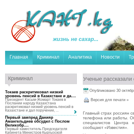
жизнь не сахар...
Главная
Криминал
Аналитика
Новости
Тр
Криминал
Ученые рассказали 
Опубликовано 30 октября
Токаев раскритиковал низкий
уровень пенсий в Казахстане и да...
.
Президент Касым-Жомарт Токаев в
Версия для печати »
Послании народу Казахстана
раскритиковал низкий уровень пенсий в
Казахстане и дал поручение, ...
Главный страх россиян с
Первый зампред Данияр
телефона или работы. О
Амангельдиев обсудил с Послом
специалистов Центра к
Великобр...
.
сообщают «Известия».
Первый заместитель Председателя
Кабинета Министров Кыргызской