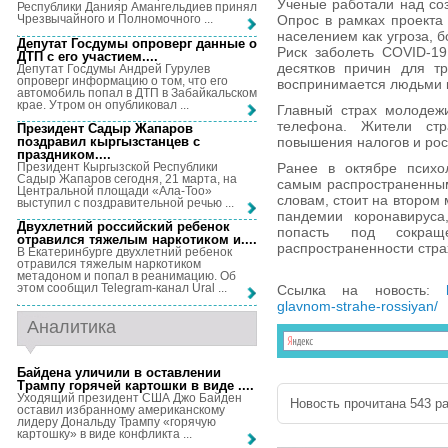
Ученые работали над соз
Республики Данияр Амангельдиев принял
Опрос в рамках проекта 
Чрезвычайного и Полномочного ...
населением как угроза, б
Депутат Госдумы опроверг данные о
Риск заболеть COVID-19
ДТП с его участием...
.
десятков причин для тр
Депутат Госдумы Андрей Гурулев
опроверг информацию о том, что его
воспринимается людьми к
автомобиль попал в ДТП в Забайкальском
крае. Утром он опубликовал ...
Главный страх молодеж
телефона. Жители стр
Президент Садыр Жапаров
поздравил кыргызстанцев с
повышения налогов и рос
праздником...
.
Президент Кыргызской Республики
Ранее в октябре психо
Садыр Жапаров сегодня, 21 марта, на
самым распространенным 
Центральной площади «Ала-Тоо»
словам, стоит на втором
выступил с поздравительной речью ...
пандемии коронавируса
Двухлетний российский ребенок
попасть под сокра
отравился тяжелым наркотиком и...
.
распространенности стр
В Екатеринбурге двухлетний ребенок
отравился тяжелым наркотиком
метадоном и попал в реанимацию. Об
этом сообщил Telegram-канал Ural ...
Ссылка на новость:
glavnom-strahe-rossiyan/
Аналитика
Байдена уличили в оставлении
Трампу горячей картошки в виде ...
.
Уходящий президент США Джо Байден
Новость прочитана 543 ра
оставил избранному американскому
лидеру Дональду Трампу «горячую
картошку» в виде конфликта ...