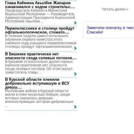
Глава Кабмина Акылбек Жапаров
ознакомился с ходом строительс...
.
Читать далее »
Председатель Кабинета Министров
Кыргызской Республики — Руководитель
Администрации Президента Кыргызской
Республики Акылбек ...
Заметили опечатку в текс
Первоклассники в столице пройдут
Спасибо!
офтальмологическое, стомато...
.
В течение недели самостоятельного
обучения первого семестра этого
учебного года учащиеся первоклассников
столицы пройдут офтальмологическое, ...
В Бишкеке практически нет
опасности схода селевых потоков...
.
В Бишкеке относительно других горных
районов практически нет опасности
схода селевых потоков. Об этом сказал
заместитель главы ...
В Курской области пленили
добровольно вступившую в ВСУ
девуш...
.
Российские войска в Курской области
взяли в плен несколько бойцов, среди
которых оказалась девушка-
военнослужащая, которая добровольно
...