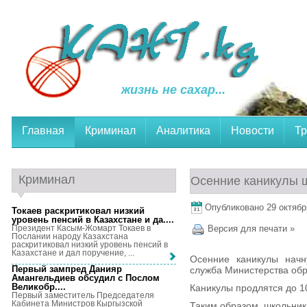
жизнь не сахар...
Главная
Криминал
Аналитика
Новости
Тр
Криминал
Осенние каникулы ш
Опубликовано 29 октября
Токаев раскритиковал низкий
уровень пенсий в Казахстане и да...
.
Президент Касым-Жомарт Токаев в
Версия для печати »
Послании народу Казахстана
раскритиковал низкий уровень пенсий в
Казахстане и дал поручение, ...
Осенние каникулы начн
Первый зампред Данияр
служба Министерства обр
Амангельдиев обсудил с Послом
Великобр...
.
Каникулы продлятся до 1
Первый заместитель Председателя
Кабинета Министров Кыргызской
Таким образом, школьники