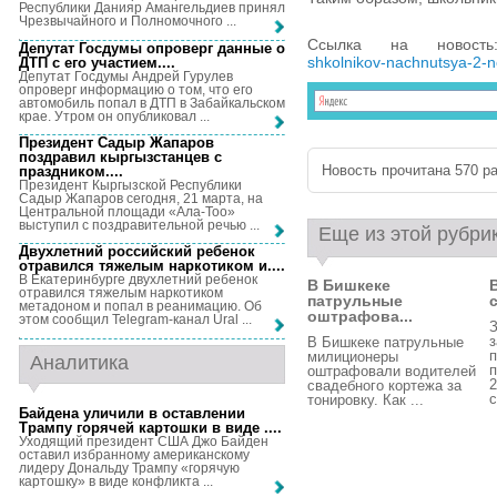
Республики Данияр Амангельдиев принял
Чрезвычайного и Полномочного ...
Ссылка на новос
Депутат Госдумы опроверг данные о
shkolnikov-nachnutsya-2-n
ДТП с его участием...
.
Депутат Госдумы Андрей Гурулев
опроверг информацию о том, что его
автомобиль попал в ДТП в Забайкальском
крае. Утром он опубликовал ...
Президент Садыр Жапаров
поздравил кыргызстанцев с
Новость прочитана 570 ра
праздником...
.
Президент Кыргызской Республики
Садыр Жапаров сегодня, 21 марта, на
Центральной площади «Ала-Тоо»
выступил с поздравительной речью ...
Еще из этой рубри
Двухлетний российский ребенок
отравился тяжелым наркотиком и...
.
В Екатеринбурге двухлетний ребенок
В Бишкеке
отравился тяжелым наркотиком
патрульные
с
метадоном и попал в реанимацию. Об
оштрафова...
этом сообщил Telegram-канал Ural ...
З
з
В Бишкеке патрульные
п
милиционеры
Аналитика
п
оштрафовали водителей
2
свадебного кортежа за
с
тонировку. Как ...
Байдена уличили в оставлении
Трампу горячей картошки в виде ...
.
Уходящий президент США Джо Байден
оставил избранному американскому
лидеру Дональду Трампу «горячую
картошку» в виде конфликта ...