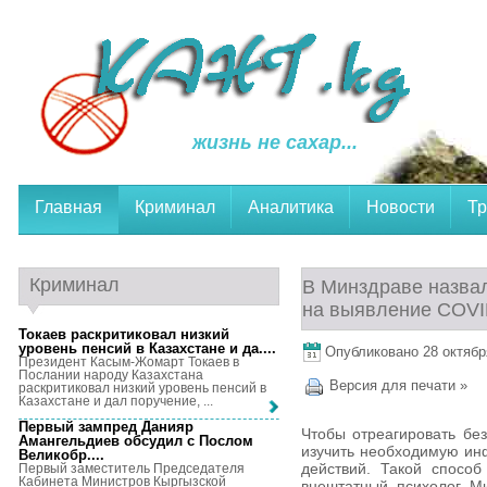
жизнь не сахар...
Главная
Криминал
Аналитика
Новости
Тр
Криминал
В Минздраве назвал
на выявление COVI
Токаев раскритиковал низкий
уровень пенсий в Казахстане и да...
.
Опубликовано 28 октября
Президент Касым-Жомарт Токаев в
Послании народу Казахстана
Версия для печати »
раскритиковал низкий уровень пенсий в
Казахстане и дал поручение, ...
Первый зампред Данияр
Чтобы отреагировать бе
Амангельдиев обсудил с Послом
изучить необходимую ин
Великобр...
.
действий. Такой способ
Первый заместитель Председателя
Кабинета Министров Кыргызской
внештатный психолог М