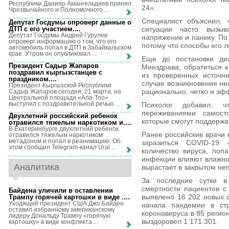
Республики Данияр Амангельдиев принял
24».
Чрезвычайного и Полномочного ...
Специалист объяснил, 
Депутат Госдумы опроверг данные о
ДТП с его участием...
.
ситуации часто вызыв
Депутат Госдумы Андрей Гурулев
напряжение и панику. По 
опроверг информацию о том, что его
потому что способы его 
автомобиль попал в ДТП в Забайкальском
крае. Утром он опубликовал ...
Еще до постановки диа
Президент Садыр Жапаров
Минздрава, обратиться 
поздравил кыргызстанцев с
из проверенных источни
праздником...
.
случае возникновения не
Президент Кыргызской Республики
рационально, четко и эф
Садыр Жапаров сегодня, 21 марта, на
Центральной площади «Ала-Тоо»
выступил с поздравительной речью ...
Психолог добавил, 
переживаниями самосто
Двухлетний российский ребенок
которые смогут поддержа
отравился тяжелым наркотиком и...
.
В Екатеринбурге двухлетний ребенок
Ранее российские врачи
отравился тяжелым наркотиком
метадоном и попал в реанимацию. Об
заразиться COVID-19
этом сообщил Telegram-канал Ural ...
количество вируса, поп
инфекции влияют влажно
Аналитика
вырастает в закрытом н
За последние сутки в
смертности пациентов с
Байдена уличили в оставлении
выявлено 16 202 новых 
Трампу горячей картошки в виде ...
.
Уходящий президент США Джо Байден
начала пандемии в стр
оставил избранному американскому
коронавируса в 85 регио
лидеру Дональду Трампу «горячую
выздоровел 1 171 301.
картошку» в виде конфликта ...