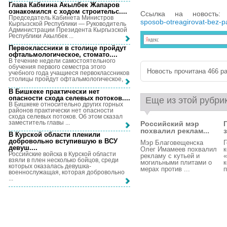
Глава Кабмина Акылбек Жапаров
ознакомился с ходом строительс...
.
Ссылка на новость
Председатель Кабинета Министров
sposob-otreagirovat-bez-pa
Кыргызской Республики — Руководитель
Администрации Президента Кыргызской
Республики Акылбек ...
Первоклассники в столице пройдут
офтальмологическое, стомато...
.
В течение недели самостоятельного
обучения первого семестра этого
Новость прочитана 466 ра
учебного года учащиеся первоклассников
столицы пройдут офтальмологическое, ...
В Бишкеке практически нет
опасности схода селевых потоков...
.
Еще из этой рубри
В Бишкеке относительно других горных
районов практически нет опасности
схода селевых потоков. Об этом сказал
заместитель главы ...
Российский мэр
похвалил реклам...
В Курской области пленили
добровольно вступившую в ВСУ
Мэр Благовещенска
Г
девуш...
.
Олег Имамеев похвалил
к
Российские войска в Курской области
рекламу с кутьей и
«
взяли в плен несколько бойцов, среди
могильными плитами о
к
которых оказалась девушка-
мерах против ...
п
военнослужащая, которая добровольно
...