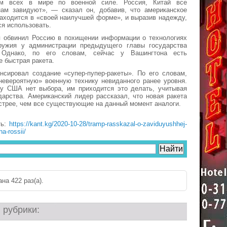
м всех в мире по военной силе. Россия, Китай все
нам завидуют», — сказал он, добавив, что американское
аходится в «своей наилучшей форме», и выразив надежду,
ся использовать.
п обвинил Россию в похищении информации о технологиях
оружия у администрации предыдущего главы государства
Однако, по его словам, сейчас у Вашингтона есть
е быстрая ракета.
нсировал создание «супер-пупер-ракеты». По его словам,
невероятную» военную технику невиданного ранее уровня.
 у США нет выбора, им приходится это делать, учитывая
дарства. Американский лидер рассказал, что новая ракета
ыстрее, чем все существующие на данный момент аналоги.
ть:
https://kant.kg/2020-10-28/tramp-rasskazal-o-zaviduyushhej-
a-rossii/
на 422 раз(a).
 рубрики: