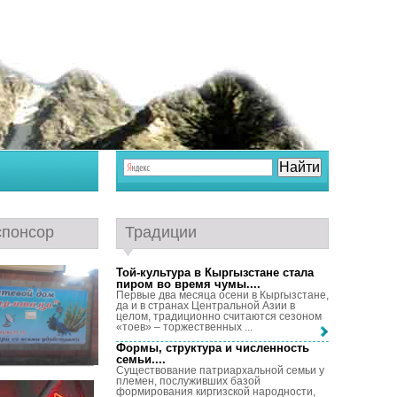
спонсор
Традиции
Той-культура в Кыргызстане стала
пиром во время чумы...
.
Первые два месяца осени в Кыргызстане,
да и в странах Центральной Азии в
целом, традиционно считаются сезоном
«тоев» – торжественных ...
Формы, структура и численность
семьи...
.
Существование патриархальной семьи у
племен, послуживших базой
формирования киргизской народности,