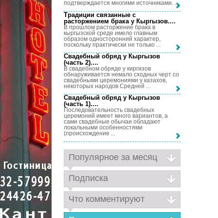
подтверждается многими источниками. ...
Традиции связанные с
расторжением брака у Кыргызов...
.
В прошлом расторжение брака в
кыргызской среде имело главным
образом односторонний характер,
поскольку практически не только ...
Свадебный обряд у Кыргызов
(часть 2)...
.
В свадебном обряде у киргизов
обнаруживается немало сходных черт со
свадебными церемониями у казахов,
некоторых народов Средней ...
Свадебный обряд у Кыргызов
(часть 1)...
.
Последовательность свадебных
церемоний имеет много вариантов, а
сами свадебные обычаи обладают
локальными особенностями
(происхождение ...
Популярное за месяц
Подписка
Что комментируют