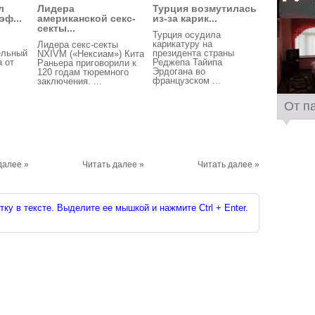
л
Лидера
Турция возмутилась
ф...
американской секс-
из-за карик...
секты...
Турция осудила
карикатуру на
Лидера секс-секты
ельный
президента страны
NXIVM («Нексиам») Кита
 от
Реджепа Тайипа
Раньера приговорили к
Эрдогана во
120 годам тюремного
французском ...
заключения. ...
От п
далее »
Читать далее »
Читать далее »
ку в тексте. Выделите ее мышкой и нажмите Ctrl + Enter.