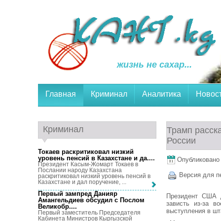
жизнь не сахар...
Главная
Криминал
Аналитика
Новос
Криминал
Трамп расск
России
Токаев раскритиковал низкий
уровень пенсий в Казахстане и да...
.
Опубликовано 2
Президент Касым-Жомарт Токаев в
Послании народу Казахстана
Версия для п
раскритиковал низкий уровень пенсий в
Казахстане и дал поручение, ...
Первый зампред Данияр
Президент США Д
Амангельдиев обсудил с Послом
зависть из-за 
Великобр...
.
выступления в шт
Первый заместитель Председателя
Кабинета Министров Кыргызской