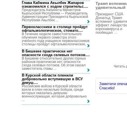
Глава Кабмина Акылбек Жапаров
Трамп вспомни
ознакомился с ходом строительс...
.
удивительный э
Председатель Кабинета Министров
Кыргызской Республики — Руководитель
Президент США
Администрации Президента Кыргызской
Дональд Трамп
Республики Акылбек ...
вспомнил удивит
эффект лекарства
Первоклассники в столице пройдут
коронавируса и
офтальмологическое, стомато...
.
пообещал ...
В течение недели самостоятельного
обучения первого семестра этого
учебного года учащиеся первоклассников
столицы пройдут офтальмологическое, ...
В Бишкеке практически нет
опасности схода селевых потоков...
.
В Бишкеке относительно других горных
районов практически нет опасности
схода селевых потоков. Об этом сказал
Читать 
заместитель главы ...
В Курской области пленили
добровольно вступившую в ВСУ
девуш...
.
Заметили опечат
Российские войска в Курской области
Спасибо!
взяли в плен несколько бойцов, среди
которых оказалась девушка-
военнослужащая, которая добровольно
...