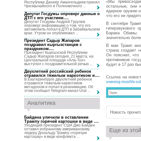
«Мы превосходи
Республики Данияр Амангельдиев принял
остальные, они 
Чрезвычайного и Полномочного ...
ядерное оружие н
Депутат Госдумы опроверг данные о
что его не придет
ДТП с его участием...
.
Депутат Госдумы Андрей Гурулев
В сентябре Трам
опроверг информацию о том, что его
гиперзвукового 
автомобиль попал в ДТП в Забайкальском
Барака Обамы. 
крае. Утром он опубликовал ...
значительно боле
Президент Садыр Жапаров
поздравил кыргызстанцев с
В мае Трамп ано
праздником...
.
страна создает «
Президент Кыргызской Республики
Он пояснил, что
Садыр Жапаров сегодня, 21 марта, на
противников госу
Центральной площади «Ала-Тоо»
выступил с поздравительной речью ...
будет в 17 раз б
Двухлетний российский ребенок
отравился тяжелым наркотиком и...
.
Ссылка на новос
В Екатеринбурге двухлетний ребенок
voennoj-moshhi-ssh
отравился тяжелым наркотиком
метадоном и попал в реанимацию. Об
этом сообщил Telegram-канал Ural ...
Аналитика
Новость прочита
Байдена уличили в оставлении
Трампу горячей картошки в виде ...
.
Уходящий президент США Джо Байден
оставил избранному американскому
Еще из этой
лидеру Дональду Трампу «горячую
картошку» в виде конфликта ...