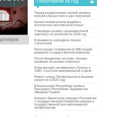
Популярное за год
Токаев раскритиковал низкий уровень
пенсий в Казахстане и дал поручение
Казахстанкам начали выдавать
бесплатные противозачаточные
Утвержден размер среднемесячной
зарплаты по регионам на 2026 год
артнеров
В Шымкенте наградили лучших
строителей
Регистрация телефонов по IMEI-кодам
доверена государственной компании
После внедрения системы «Базар»
проверки на рынках отменены
Когда выгодно активировать бонусы в
1Win: стратегия максимальной отдачи
Ремонт улицы Профсоюзная в Бишкеке
начнется в 2026 году
В Кыргызскую Республику прибыл
Президент Республики Таджикистан
Эмомали Рахмон
Кабинет Министров утвердил Положение
о государственном пожарном надзоре и
государственной противопожарной
профилактике