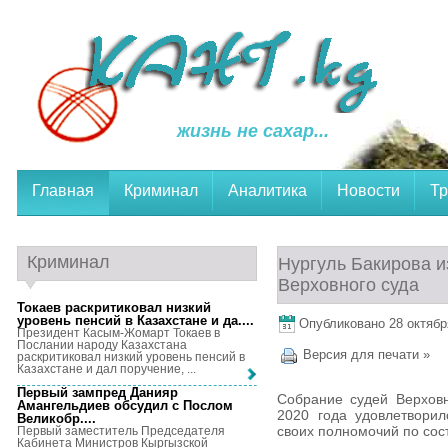
жизнь не сахар...
Главная
Криминал
Аналитика
Новости
Тр
Криминал
Нургуль Бакирова и
Верховного суда
Токаев раскритиковал низкий
уровень пенсий в Казахстане и да...
.
Опубликовано 28 октября
Президент Касым-Жомарт Токаев в
Послании народу Казахстана
Версия для печати »
раскритиковал низкий уровень пенсий в
Казахстане и дал поручение, ...
Первый зампред Данияр
Собрание судей Верховн
Амангельдиев обсудил с Послом
2020 года удовлетвори
Великобр...
.
своих полномочий по сос
Первый заместитель Председателя
Кабинета Министров Кыргызской