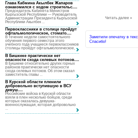
Глава Кабмина Акылбек Жапаров
ознакомился с ходом строительс...
.
Председатель Кабинета Министров
Кыргызской Республики — Руководитель
Читать далее »
Администрации Президента Кыргызской
Республики Акылбек ...
Первоклассники в столице пройдут
офтальмологическое, стомато...
.
Заметили опечатку в текс
В течение недели самостоятельного
обучения первого семестра этого
Спасибо!
учебного года учащиеся первоклассников
столицы пройдут офтальмологическое, ...
В Бишкеке практически нет
опасности схода селевых потоков...
.
В Бишкеке относительно других горных
районов практически нет опасности
схода селевых потоков. Об этом сказал
заместитель главы ...
В Курской области пленили
добровольно вступившую в ВСУ
девуш...
.
Российские войска в Курской области
взяли в плен несколько бойцов, среди
которых оказалась девушка-
военнослужащая, которая добровольно
...