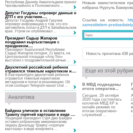
Республики Данияр Амангельдиев принял
Новым заместителем пре
Чрезвычайного и Полномочного ...
избрана Нургуль Бакиров
Депутат Госдумы опроверг данные о
ДТП с его участием...
.
Ссылка на новость:
ht
Депутат Госдумы Андрей Гурулев
опроверг информацию о том, что его
zamestitelem-predsedatel
автомобиль попал в ДТП в Забайкальском
крае. Утром он опубликовал ...
Президент Садыр Жапаров
поздравил кыргызстанцев с
праздником...
.
Президент Кыргызской Республики
Садыр Жапаров сегодня, 21 марта, на
Новость прочитана 438 ра
Центральной площади «Ала-Тоо»
выступил с поздравительной речью ...
Двухлетний российский ребенок
Еще из этой рубри
отравился тяжелым наркотиком и...
.
В Екатеринбурге двухлетний ребенок
отравился тяжелым наркотиком
метадоном и попал в реанимацию. Об
В МВД подведены
этом сообщил Telegram-канал Ural ...
итоги оператив...
Сегодня, 28 октября
Аналитика
2020 года состоялась
с
коллегия МВД КР в
н
онлайн режиме по
Байдена уличили в оставлении
итогам оперативно-
к
Трампу горячей картошки в виде ...
.
служебной ...
.
Уходящий президент США Джо Байден
оставил избранному американскому
лидеру Дональду Трампу «горячую
картошку» в виде конфликта ...