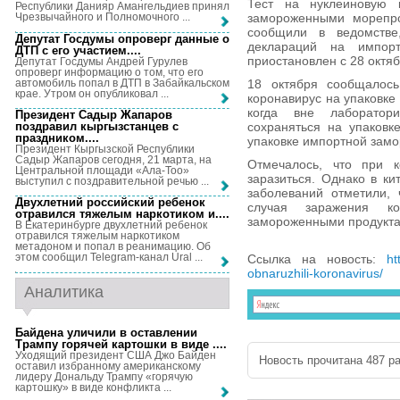
Тест на нуклеиновую 
Республики Данияр Амангельдиев принял
замороженными морепро
Чрезвычайного и Полномочного ...
сообщили в ведомстве
Депутат Госдумы опроверг данные о
деклараций на импор
ДТП с его участием...
.
приостановлен с 28 октя
Депутат Госдумы Андрей Гурулев
опроверг информацию о том, что его
автомобиль попал в ДТП в Забайкальском
18 октября сообщалось
крае. Утром он опубликовал ...
коронавирус на упаковке
когда вне лаборатор
Президент Садыр Жапаров
поздравил кыргызстанцев с
сохраняться на упаковк
праздником...
.
упаковке импортной замо
Президент Кыргызской Республики
Садыр Жапаров сегодня, 21 марта, на
Отмечалось, что при к
Центральной площади «Ала-Тоо»
заразиться. Однако в к
выступил с поздравительной речью ...
заболеваний отметили, 
Двухлетний российский ребенок
случая заражения ко
отравился тяжелым наркотиком и...
.
замороженными продукта
В Екатеринбурге двухлетний ребенок
отравился тяжелым наркотиком
метадоном и попал в реанимацию. Об
этом сообщил Telegram-канал Ural ...
Ссылка на новость:
ht
obnaruzhili-koronavirus/
Аналитика
Байдена уличили в оставлении
Трампу горячей картошки в виде ...
.
Уходящий президент США Джо Байден
Новость прочитана 487 ра
оставил избранному американскому
лидеру Дональду Трампу «горячую
картошку» в виде конфликта ...