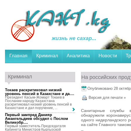
жизнь не сахар...
Главная
Криминал
Аналитика
Новости
Тр
Криминал
На российских прод
Опубликовано 28 октября
Токаев раскритиковал низкий
уровень пенсий в Казахстане и да...
.
Президент Касым-Жомарт Токаев в
Версия для печати »
Послании народу Казахстана
раскритиковал низкий уровень пенсий в
Казахстане и дал поручение, ...
Санитарные службы в
Первый зампред Данияр
обнаружили коронавирус 
Амангельдиев обсудил с Послом
одного нидерландского 
Великобр...
.
на сайте Главного тамож
Первый заместитель Председателя
Кабинета Министров Кыргызской