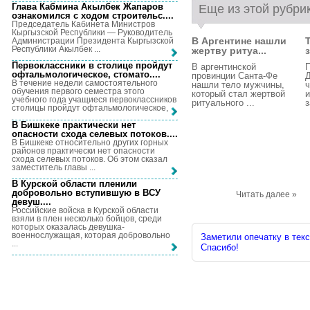
Глава Кабмина Акылбек Жапаров
Еще из этой рубри
ознакомился с ходом строительс...
.
Председатель Кабинета Министров
Кыргызской Республики — Руководитель
В Аргентине нашли
Администрации Президента Кыргызской
Республики Акылбек ...
жертву ритуа...
Первоклассники в столице пройдут
В аргентинской
офтальмологическое, стомато...
.
провинции Санта-Фе
Д
В течение недели самостоятельного
нашли тело мужчины,
ч
обучения первого семестра этого
который стал жертвой
и
учебного года учащиеся первоклассников
ритуального ...
з
столицы пройдут офтальмологическое, ...
В Бишкеке практически нет
опасности схода селевых потоков...
.
В Бишкеке относительно других горных
районов практически нет опасности
схода селевых потоков. Об этом сказал
заместитель главы ...
В Курской области пленили
добровольно вступившую в ВСУ
Читать далее »
девуш...
.
Российские войска в Курской области
взяли в плен несколько бойцов, среди
которых оказалась девушка-
военнослужащая, которая добровольно
Заметили опечатку в текс
...
Спасибо!