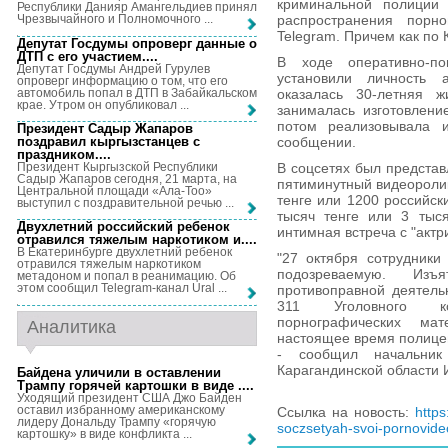
криминальной полиции 
Республики Данияр Амангельдиев принял
распространения порно
Чрезвычайного и Полномочного ...
Telegram. Причем как по К
Депутат Госдумы опроверг данные о
ДТП с его участием...
.
В ходе оперативно-пои
Депутат Госдумы Андрей Гурулев
установили личность 
опроверг информацию о том, что его
автомобиль попал в ДТП в Забайкальском
оказалась 30-летняя 
крае. Утром он опубликовал ...
занималась изготовлени
потом реализовывала и
Президент Садыр Жапаров
поздравил кыргызстанцев с
сообщении.
праздником...
.
Президент Кыргызской Республики
В соцсетях был представ
Садыр Жапаров сегодня, 21 марта, на
пятиминутный видеоролик
Центральной площади «Ала-Тоо»
тенге или 1200 российск
выступил с поздравительной речью ...
тысяч тенге или 3 тыся
Двухлетний российский ребенок
интимная встреча с "актр
отравился тяжелым наркотиком и...
.
В Екатеринбурге двухлетний ребенок
"27 октября сотрудники
отравился тяжелым наркотиком
подозреваемую. Изъ
метадоном и попал в реанимацию. Об
этом сообщил Telegram-канал Ural ...
противоправной деятель
311 Уголовного ко
порнографических мат
Аналитика
настоящее время полицей
- сообщил начальник
Карагандинской области 
Байдена уличили в оставлении
Трампу горячей картошки в виде ...
.
Уходящий президент США Джо Байден
оставил избранному американскому
Ссылка на новость:
https
лидеру Дональду Трампу «горячую
soczsetyah-svoi-pornovide
картошку» в виде конфликта ...