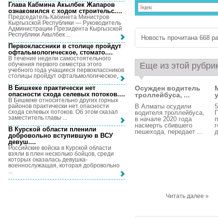
Глава Кабмина Акылбек Жапаров
ознакомился с ходом строительс...
.
Председатель Кабинета Министров
Кыргызской Республики — Руководитель
Администрации Президента Кыргызской
Республики Акылбек ...
Новость прочитана 668 ра
Первоклассники в столице пройдут
офтальмологическое, стомато...
.
В течение недели самостоятельного
Еще из этой рубри
обучения первого семестра этого
учебного года учащиеся первоклассников
столицы пройдут офтальмологическое, ...
В Бишкеке практически нет
Осужден водитель
опасности схода селевых потоков...
.
троллейбуса, ...
В Бишкеке относительно других горных
районов практически нет опасности
В Алматы осудили
5
схода селевых потоков. Об этом сказал
водителя троллейбуса,
заместитель главы ...
в начале 2020 года
п
насмерть сбившего
г
В Курской области пленили
пешехода, передает ...
д
добровольно вступившую в ВСУ
девуш...
.
Российские войска в Курской области
взяли в плен несколько бойцов, среди
которых оказалась девушка-
военнослужащая, которая добровольно
...
Читать далее »