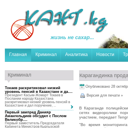
жизнь не сахар...
Главная
Криминал
Аналитика
Новости
Тр
Криминал
Карагандинка прода
Опубликовано 28 октября
Токаев раскритиковал низкий
уровень пенсий в Казахстане и да...
.
Президент Касым-Жомарт Токаев в
Версия для печати »
Послании народу Казахстана
раскритиковал низкий уровень пенсий в
Казахстане и дал поручение, ...
В Караганде полицейск
Первый зампред Данияр
сетях видеоролики пор
Амангельдиев обсудил с Послом
участием, передает Tengri
Великобр...
.
Первый заместитель Председателя
"Во время мониторинга
Кабинета Министров Кыргызской