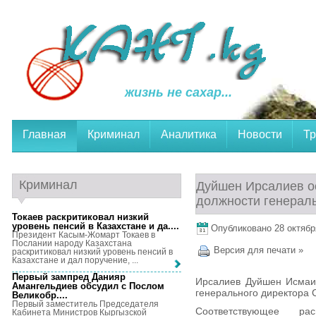
жизнь не сахар...
Главная
Криминал
Аналитика
Новости
Тр
Криминал
Дуйшен Ирсалиев о
должности генерал
Токаев раскритиковал низкий
уровень пенсий в Казахстане и да...
.
Опубликовано 28 октября
Президент Касым-Жомарт Токаев в
Послании народу Казахстана
Версия для печати »
раскритиковал низкий уровень пенсий в
Казахстане и дал поручение, ...
Первый зампред Данияр
Ирсалиев Дуйшен Исмаи
Амангельдиев обсудил с Послом
генерального директора 
Великобр...
.
Первый заместитель Председателя
Соответствующее ра
Кабинета Министров Кыргызской