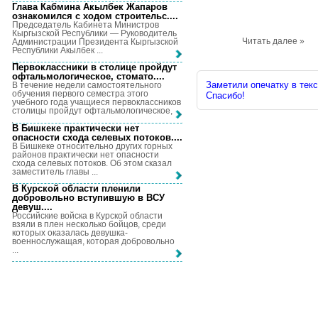
Глава Кабмина Акылбек Жапаров
ознакомился с ходом строительс...
.
Председатель Кабинета Министров
Кыргызской Республики — Руководитель
Читать далее »
Администрации Президента Кыргызской
Республики Акылбек ...
Первоклассники в столице пройдут
офтальмологическое, стомато...
.
Заметили опечатку в текс
В течение недели самостоятельного
обучения первого семестра этого
Спасибо!
учебного года учащиеся первоклассников
столицы пройдут офтальмологическое, ...
В Бишкеке практически нет
опасности схода селевых потоков...
.
В Бишкеке относительно других горных
районов практически нет опасности
схода селевых потоков. Об этом сказал
заместитель главы ...
В Курской области пленили
добровольно вступившую в ВСУ
девуш...
.
Российские войска в Курской области
взяли в плен несколько бойцов, среди
которых оказалась девушка-
военнослужащая, которая добровольно
...