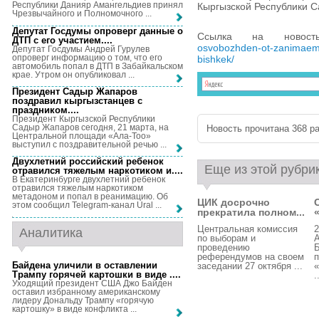
Республики Данияр Амангельдиев принял
Кыргызской Республики 
Чрезвычайного и Полномочного ...
Депутат Госдумы опроверг данные о
Ссылка на новос
ДТП с его участием...
.
osvobozhden-ot-zanimaemo
Депутат Госдумы Андрей Гурулев
опроверг информацию о том, что его
bishkek/
автомобиль попал в ДТП в Забайкальском
крае. Утром он опубликовал ...
Президент Садыр Жапаров
поздравил кыргызстанцев с
праздником...
.
Президент Кыргызской Республики
Садыр Жапаров сегодня, 21 марта, на
Новость прочитана 368 ра
Центральной площади «Ала-Тоо»
выступил с поздравительной речью ...
Двухлетний российский ребенок
Еще из этой рубри
отравился тяжелым наркотиком и...
.
В Екатеринбурге двухлетний ребенок
отравился тяжелым наркотиком
метадоном и попал в реанимацию. Об
ЦИК досрочно
этом сообщил Telegram-канал Ural ...
прекратила полном...
«
Центральная комиссия
2
Аналитика
по выборам и
проведению
Б
референдумов на своем
п
Байдена уличили в оставлении
заседании 27 октября ...
«
Трампу горячей картошки в виде ...
.
.
Уходящий президент США Джо Байден
оставил избранному американскому
лидеру Дональду Трампу «горячую
картошку» в виде конфликта ...