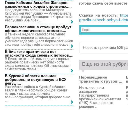
Глава Кабмина Акылбек Жапаров
готова сжечь себя вместе
ознакомился с ходом строительс...
.
Председатель Кабинета Министров
Кыргызской Республики — Руководитель
Ссылка на новость:
http
Администрации Президента Кыргызской
grozila-szhech-sebya-i-det
Республики Акылбек ...
Первоклассники в столице пройдут
офтальмологическое, стомато...
.
В течение недели самостоятельного
обучения первого семестра этого
учебного года учащиеся первоклассников
столицы пройдут офтальмологическое, ...
Новость прочитана 528 ра
В Бишкеке практически нет
опасности схода селевых потоков...
.
В Бишкеке относительно других горных
районов практически нет опасности
Еще из этой рубри
схода селевых потоков. Об этом сказал
заместитель главы ...
В Курской области пленили
Перемещение
добровольно вступившую в ВСУ
транзитных грузов ...
девуш...
.
Российские войска в Курской области
На вчерашнем
В
взяли в плен несколько бойцов, среди
заседании
д
которых оказалась девушка-
Государственной
п
военнослужащая, которая добровольно
чрезвычайной комиссии
з
...
(ГЧК) было принято
.
решение ...