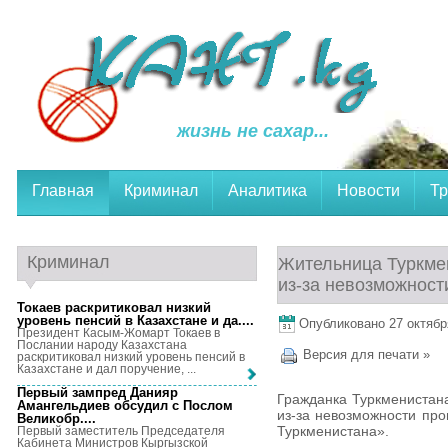
жизнь не сахар...
Главная
Криминал
Аналитика
Новости
Тр
Криминал
Жительница Туркмен
из-за невозможност
Токаев раскритиковал низкий
уровень пенсий в Казахстане и да...
.
Опубликовано 27 октября
Президент Касым-Жомарт Токаев в
Послании народу Казахстана
Версия для печати »
раскритиковал низкий уровень пенсий в
Казахстане и дал поручение, ...
Первый зампред Данияр
Гражданка Туркменистана
Амангельдиев обсудил с Послом
из-за невозможности про
Великобр...
.
Туркменистана».
Первый заместитель Председателя
Кабинета Министров Кыргызской