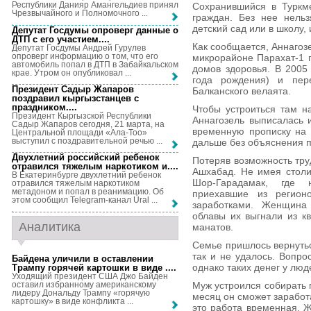
Республики Данияр Амангельдиев принял
Сохранившийся в Туркме
Чрезвычайного и Полномочного ...
граждан. Без нее нельз
детский сад или в школу, 
Депутат Госдумы опроверг данные о
ДТП с его участием...
.
Как сообщается, Аннагоз
Депутат Госдумы Андрей Гурулев
опроверг информацию о том, что его
микрорайоне Парахат-1 г
автомобиль попал в ДТП в Забайкальском
домов здоровья. В 2005
крае. Утром он опубликовал ...
года рождения) и пер
Президент Садыр Жапаров
Балканского велаята.
поздравил кыргызстанцев с
праздником...
.
Чтобы устроиться там н
Президент Кыргызской Республики
Аннагозель выписалась 
Садыр Жапаров сегодня, 21 марта, на
временную прописку на 
Центральной площади «Ала-Тоо»
выступил с поздравительной речью ...
дальше без объяснения п
Двухлетний российский ребенок
Потеряв возможность тру
отравился тяжелым наркотиком и...
.
Ашхабад. Не имея столи
В Екатеринбурге двухлетний ребенок
Шор-Гарадамак, где 
отравился тяжелым наркотиком
метадоном и попал в реанимацию. Об
приехавшие из регион
этом сообщил Telegram-канал Ural ...
заработками. Женщина
облавы их выгнали из к
Аналитика
манатов.
Семье пришлось вернутьс
так и не удалось. Вопро
Байдена уличили в оставлении
однако таких денег у люде
Трампу горячей картошки в виде ...
.
Уходящий президент США Джо Байден
оставил избранному американскому
Муж устроился собирать г
лидеру Дональду Трампу «горячую
месяц он сможет заработ
картошку» в виде конфликта ...
это работа временная. Ж