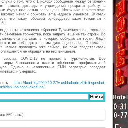
 слухи о том, что с 1 ноября сообщение между регионами
ют, школы, детсады и учреждения прекратят работу, а
ики будут полностью запрещены. Источники turkmen.news
 школах начали собирать email-адреса учеников. Жители
ют, что таким образом руководство школ готовится к
ебе.
по данным источников «Хроники Туркменистана», горожане
ти семейные торжества, пока запреты еще не так строги. Во
становлены палатки, в которых собираются гости. Люди
сок и не соблюдают нормы дистанцирования. Формально
ия нельзя проводить уже сейчас, но пока представители
 соглашаются не обращать на них внимания.
 версии, COVID-19 не проник в Туркменистан. Все
е меры безопасности власти объясняют профилактикой
ируса. Однако в независимые СМИ регулярно попадает
болевших и умерших.
вость:
https://kant.kg/2020-10-27/v-ashhabade-zhiteli-speshat-
ozhidanii-polnogo-lokdauna/
на 569 раз(a).