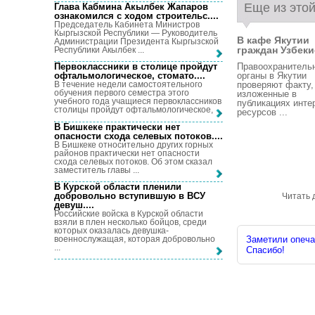
Еще из этой
Глава Кабмина Акылбек Жапаров
ознакомился с ходом строительс...
.
Председатель Кабинета Министров
Кыргызской Республики — Руководитель
В кафе Якутии
Администрации Президента Кыргызской
граждан Узбекис
Республики Акылбек ...
Правоохранитель
Первоклассники в столице пройдут
органы в Якутии
офтальмологическое, стомато...
.
проверяют факту,
В течение недели самостоятельного
обучения первого семестра этого
изложенные в
учебного года учащиеся первоклассников
публикациях инте
столицы пройдут офтальмологическое, ...
ресурсов ...
В Бишкеке практически нет
опасности схода селевых потоков...
.
В Бишкеке относительно других горных
районов практически нет опасности
схода селевых потоков. Об этом сказал
заместитель главы ...
В Курской области пленили
добровольно вступившую в ВСУ
Читать 
девуш...
.
Российские войска в Курской области
взяли в плен несколько бойцов, среди
которых оказалась девушка-
военнослужащая, которая добровольно
Заметили опечат
...
Спасибо!