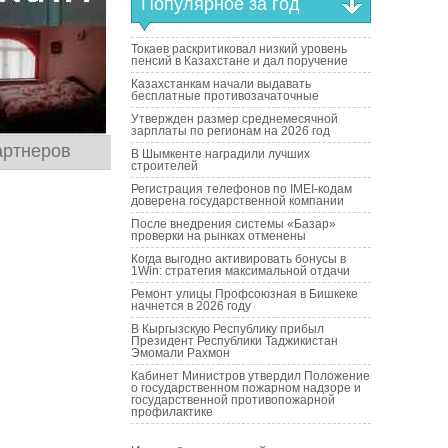
Популярное за год
Токаев раскритиковал низкий уровень
пенсий в Казахстане и дал поручение
Казахстанкам начали выдавать
бесплатные противозачаточные
Утвержден размер среднемесячной
зарплаты по регионам на 2026 год
артнеров
В Шымкенте наградили лучших
строителей
Регистрация телефонов по IMEI-кодам
доверена государственной компании
После внедрения системы «Базар»
проверки на рынках отменены
Когда выгодно активировать бонусы в
1Win: стратегия максимальной отдачи
Ремонт улицы Профсоюзная в Бишкеке
начнется в 2026 году
В Кыргызскую Республику прибыл
Президент Республики Таджикистан
Эмомали Рахмон
Кабинет Министров утвердил Положение
о государственном пожарном надзоре и
государственной противопожарной
профилактике