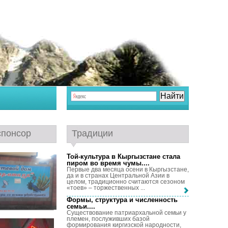
спонсор
Традиции
Той-культура в Кыргызстане стала
пиром во время чумы...
.
Первые два месяца осени в Кыргызстане,
да и в странах Центральной Азии в
целом, традиционно считаются сезоном
«тоев» – торжественных ...
Формы, структура и численность
семьи...
.
Существование патриархальной семьи у
племен, послуживших базой
формирования киргизской народности,