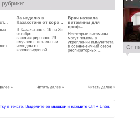
 рубрики:
За неделю в
Врач назвала
т...
Казахстане от коро...
витамины для
проф...
ные
В Казахстане с 19 по 25
октября
Некоторые витамины
зарегистрировано 29
могут помочь в
случаев с летальным
укреплении иммунитета
рнет-
исходом от
в осенне-зимний сезон
От п
коронавирусной ...
респираторных ...
далее »
Читать далее »
Читать далее »
ку в тексте. Выделите ее мышкой и нажмите Ctrl + Enter.