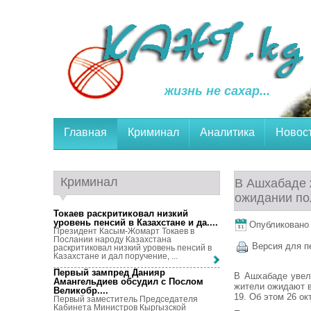
жизнь не сахар...
Главная
Криминал
Аналитика
Новос
Криминал
В Ашхабаде 
ожидании по
Токаев раскритиковал низкий
уровень пенсий в Казахстане и да...
.
Опубликовано 2
Президент Касым-Жомарт Токаев в
Послании народу Казахстана
Версия для п
раскритиковал низкий уровень пенсий в
Казахстане и дал поручение, ...
Первый зампред Данияр
В Ашхабаде увели
Амангельдиев обсудил с Послом
жители ожидают в
Великобр...
.
19. Об этом 26 о
Первый заместитель Председателя
Кабинета Министров Кыргызской