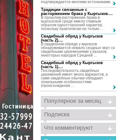
подтверждается многими источниками. ...
Традиции связанные с
расторжением брака у Кыргызов...
.
В прошлом расторжение брака в
кыргызской среде имело главным
образом односторонний характер,
поскольку практически не только ...
Свадебный обряд у Кыргызов
(часть 2)...
.
В свадебном обряде у киргизов
обнаруживается немало сходных черт со
свадебными церемониями у казахов,
некоторых народов Средней ...
Свадебный обряд у Кыргызов
(часть 1)...
.
Последовательность свадебных
церемоний имеет много вариантов, а
сами свадебные обычаи обладают
локальными особенностями
(происхождение ...
Популярное за месяц
Подписка
Что комментируют