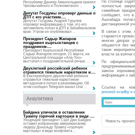
По столице ходят
Республики Данияр Амангельдиев принял
полностью закро
Чрезвычайного и Полномочного ...
семейные праздн
Депутат Госдумы опроверг данные о
сообщают, что в
ДТП с его участием...
.
Ашхабада полага
Депутат Госдумы Андрей Гурулев
дистанционной уч
опроверг информацию о том, что его
автомобиль попал в ДТП в Забайкальском
В связи с этим, 
крае. Утром он опубликовал ...
стараются провес
Президент Садыр Жапаров
многих дворах у
поздравил кыргызстанцев с
общаются без ма
праздником...
.
такие мероприят
Президент Кыргызской Республики
Садыр Жапаров сегодня, 21 марта, на
власти за взятки
Центральной площади «Ала-Тоо»
выступил с поздравительной речью ...
По официальной
предпринимаемы
Двухлетний российский ребенок
завоза коронав
отравился тяжелым наркотиком и...
.
информация о за
В Екатеринбурге двухлетний ребенок
отравился тяжелым наркотиком
метадоном и попал в реанимацию. Об
этом сообщил Telegram-канал Ural ...
Ссылка на но
provesti-svadby-v-
Аналитика
Байдена уличили в оставлении
Трампу горячей картошки в виде ...
.
Уходящий президент США Джо Байден
Новость прочита
оставил избранному американскому
лидеру Дональду Трампу «горячую
картошку» в виде конфликта ...