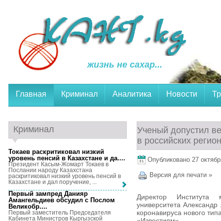
жизнь не сахар...
Главная
Криминал
Аналитика
Новости
Тр
Криминал
Ученый допустил ве
в российских регио
Токаев раскритиковал низкий
уровень пенсий в Казахстане и да...
.
Опубликовано 27 октября
Президент Касым-Жомарт Токаев в
Послании народу Казахстана
Версия для печати »
раскритиковал низкий уровень пенсий в
Казахстане и дал поручение, ...
Первый зампред Данияр
Директор Института м
Амангельдиев обсудил с Послом
университета Александр 
Великобр...
.
коронавируса нового типа
Первый заместитель Председателя
Кабинета Министров Кыргызской
«Известиям».