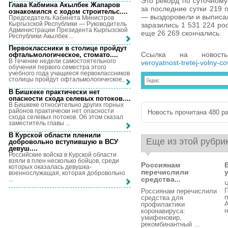
Это рекорд по суточному
Глава Кабмина Акылбек Жапаров
за последние сутки 219 
ознакомился с ходом строительс...
.
— выздоровели и выписал
Председатель Кабинета Министров
Кыргызской Республики — Руководитель
заразились 1 531 224 ро
Администрации Президента Кыргызской
еще 26 269 скончались.
Республики Акылбек ...
Первоклассники в столице пройдут
Ссылка на новос
офтальмологическое, стомато...
.
В течение недели самостоятельного
veroyatnost-tretej-volny-co
обучения первого семестра этого
учебного года учащиеся первоклассников
столицы пройдут офтальмологическое, ...
В Бишкеке практически нет
опасности схода селевых потоков...
.
В Бишкеке относительно других горных
районов практически нет опасности
Новость прочитана 480 ра
схода селевых потоков. Об этом сказал
заместитель главы ...
В Курской области пленили
Еще из этой рубри
добровольно вступившую в ВСУ
девуш...
.
Российские войска в Курской области
взяли в плен несколько бойцов, среди
Россиянам
которых оказалась девушка-
перечислили
военнослужащая, которая добровольно
средства...
...
Ч
Россиянам перечислили
п
средства для
профилактики
н
коронавируса:
умифеновир,
рекомбинантный ...