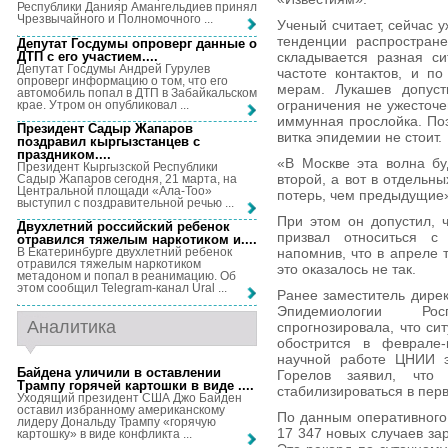
Республики Данияр Амангельдиев принял
Чрезвычайного и Полномочного ...
Ученый считает, сейчас 
тенденции распростране
Депутат Госдумы опроверг данные о
ДТП с его участием...
.
складывается разная си
Депутат Госдумы Андрей Гурулев
частоте контактов, и п
опроверг информацию о том, что его
мерам. Лукашев допуст
автомобиль попал в ДТП в Забайкальском
ограничения не ужесточе
крае. Утром он опубликовал ...
иммунная прослойка. Поэ
Президент Садыр Жапаров
витка эпидемии не стоит.
поздравил кыргызстанцев с
праздником...
.
«В Москве эта волна бу
Президент Кыргызской Республики
второй, а вот в отдельн
Садыр Жапаров сегодня, 21 марта, на
Центральной площади «Ала-Тоо»
потерь, чем предыдущие
выступил с поздравительной речью ...
При этом он допустил, 
Двухлетний российский ребенок
призвал относиться с
отравился тяжелым наркотиком и...
.
напомнив, что в апреле 
В Екатеринбурге двухлетний ребенок
отравился тяжелым наркотиком
это оказалось не так.
метадоном и попал в реанимацию. Об
этом сообщил Telegram-канал Ural ...
Ранее заместитель дире
Эпидемиологии Рос
Аналитика
спрогнозировала, что си
обострится в феврале-
научной работе ЦНИИ э
Байдена уличили в оставлении
Горелов заявил, что
Трампу горячей картошки в виде ...
.
стабилизироваться в пер
Уходящий президент США Джо Байден
оставил избранному американскому
По данным оперативного 
лидеру Дональду Трампу «горячую
17 347 новых случаев за
картошку» в виде конфликта ...