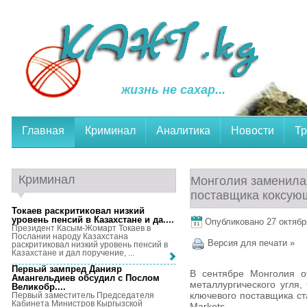
жизнь не сахар...
Главная
Криминал
Аналитика
Новости
Тр
Криминал
Монголия заменила
поставщика коксующ
Токаев раскритиковал низкий
уровень пенсий в Казахстане и да...
.
Опубликовано 27 октября
Президент Касым-Жомарт Токаев в
Послании народу Казахстана
Версия для печати »
раскритиковал низкий уровень пенсий в
Казахстане и дал поручение, ...
Первый зампред Данияр
В сентябре Монголия о
Амангельдиев обсудил с Послом
металлургического угля,
Великобр...
.
ключевого поставщика ст
Первый заместитель Председателя
Кабинета Министров Кыргызской
Markets.