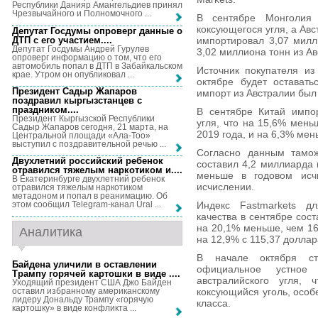
Республики Данияр Амангельдиев принял
Чрезвычайного и Полномочного ...
В сентябре Монголия
коксующегося угля, а Авс
Депутат Госдумы опроверг данные о
ДТП с его участием...
.
импортировал 3,07 милл
Депутат Госдумы Андрей Гурулев
3,02 миллиона тонн из Ав
опроверг информацию о том, что его
автомобиль попал в ДТП в Забайкальском
Источник покупателя из
крае. Утром он опубликовал ...
октябре будет оставать
Президент Садыр Жапаров
импорт из Австралии был
поздравил кыргызстанцев с
праздником...
.
В сентябре Китай импо
Президент Кыргызской Республики
угля, что на 15,6% мень
Садыр Жапаров сегодня, 21 марта, на
2019 года, и на 6,3% ме
Центральной площади «Ала-Тоо»
выступил с поздравительной речью ...
Согласно данным тамож
Двухлетний российский ребенок
составил 4,2 миллиарда 
отравился тяжелым наркотиком и...
.
меньше в годовом ис
В Екатеринбурге двухлетний ребенок
исчислении.
отравился тяжелым наркотиком
метадоном и попал в реанимацию. Об
Индекс Fastmarkets д
этом сообщил Telegram-канал Ural ...
качества в сентябре сост
на 20,1% меньше, чем 16
Аналитика
на 12,9% с 115,37 доллар
В начале октября ст
Байдена уличили в оставлении
официальное устное
Трампу горячей картошки в виде ...
.
австралийского угля,
Уходящий президент США Джо Байден
оставил избранному американскому
коксующийся уголь, особ
лидеру Дональду Трампу «горячую
класса.
картошку» в виде конфликта ...