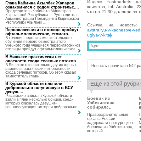
Индекс Fastmarkets д
Глава Кабмина Акылбек Жапаров
качества, fob Australia,
ознакомился с ходом строительс...
.
Председатель Кабинета Министров
что на 21,30 доллара за 
Кыргызской Республики — Руководитель
Администрации Президента Кыргызской
Республики Акылбек ...
Ссылка на новость
avstraliyu-v-kachestve-v
Первоклассники в столице пройдут
офтальмологическое, стомато...
.
uglya-v-kitaj/
В течение недели самостоятельного
обучения первого семестра этого
учебного года учащиеся первоклассников
столицы пройдут офтальмологическое, ...
В Бишкеке практически нет
опасности схода селевых потоков...
.
В Бишкеке относительно других горных
Новость прочитана 542 ра
районов практически нет опасности
схода селевых потоков. Об этом сказал
заместитель главы ...
Еще из этой рубри
В Курской области пленили
добровольно вступившую в ВСУ
девуш...
.
Российские войска в Курской области
Боевик из
взяли в плен несколько бойцов, среди
Узбекистана
которых оказалась девушка-
собиралс...
военнослужащая, которая добровольно
...
Правоохранительные
Г
органы России
ч
задержали протурецкого
боевика из Узбекистана,
п
который ...
п
.