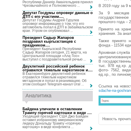
Республики Данияр Амангельдиев принял
В 2019 году за 9 
Чрезвычайного и Полномочного ...
Депутат Госдумы опроверг данные о
За 9 месяцев 
ДТП с его участием...
.
государственно
Депутат Госдумы Андрей Гурулев
прошлого года – 2
опроверг информацию о том, что его
автомобиль попал в ДТП в Забайкальском
Принято на хран
крае. Утром он опубликовал ...
хранения. За ана
Президент Садыр Жапаров
Также принято н
поздравил кыргызстанцев с
праздником...
.
фонда - 11534 еди
Президент Кыргызской Республики
Садыр Жапаров сегодня, 21 марта, на
Архивная служба 
Центральной площади «Ала-Тоо»
централизованную
выступил с поздравительной речью ...
В государственн
тыс. 978 ед.хр. 
Двухлетний российский ребенок
фото- 7562, виде
отравился тяжелым наркотиком и...
.
В Екатеринбурге двухлетний ребенок
ед.хр., по личном
отравился тяжелым наркотиком
метадоном и попал в реанимацию. Об
этом сообщил Telegram-канал Ural ...
Ссылка на новос
sdache-na-goshran
Аналитика
Байдена уличили в оставлении
Трампу горячей картошки в виде ...
.
Уходящий президент США Джо Байден
Новость прочита
оставил избранному американскому
лидеру Дональду Трампу «горячую
картошку» в виде конфликта ...