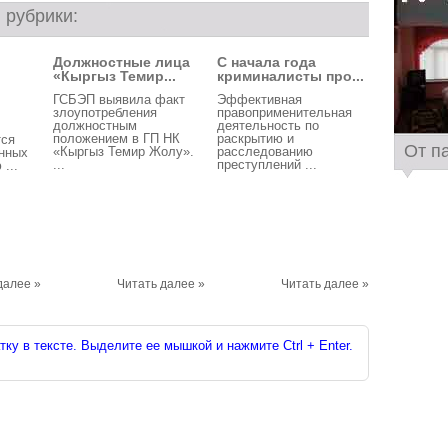
 рубрики:
Должностные лица
С начала года
«Кыргыз Темир...
криминалисты про...
ГСБЭП выявила факт
Эффективная
злоупотребления
правоприменительная
должностным
деятельность по
положением в ГП НК
раскрытию и
тся
От п
«Кыргыз Темир Жолу».
расследованию
енных
...
преступлений ...
...
далее »
Читать далее »
Читать далее »
ку в тексте. Выделите ее мышкой и нажмите Ctrl + Enter.