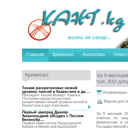
жизнь не сахар...
Главная
Криминал
Аналитика
Новос
Криминал
За 9 месяцев
тыс. 832 док
Токаев раскритиковал низкий
уровень пенсий в Казахстане и да...
.
Опубликовано 2
Президент Касым-Жомарт Токаев в
Послании народу Казахстана
Версия для п
раскритиковал низкий уровень пенсий в
Казахстане и дал поручение, ...
Первый зампред Данияр
За 9 месяцев 20
Амангельдиев обсудил с Послом
ответов по запр
Великобр...
.
физическим и ю
Первый заместитель Председателя
Государственной 
Кабинета Министров Кыргызской