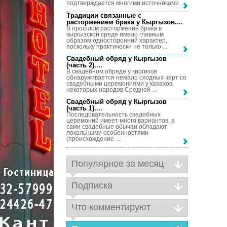
подтверждается многими источниками. ...
Традиции связанные с
расторжением брака у Кыргызов...
.
В прошлом расторжение брака в
кыргызской среде имело главным
образом односторонний характер,
поскольку практически не только ...
Свадебный обряд у Кыргызов
(часть 2)...
.
В свадебном обряде у киргизов
обнаруживается немало сходных черт со
свадебными церемониями у казахов,
некоторых народов Средней ...
Свадебный обряд у Кыргызов
(часть 1)...
.
Последовательность свадебных
церемоний имеет много вариантов, а
сами свадебные обычаи обладают
локальными особенностями
(происхождение ...
Популярное за месяц
Подписка
Что комментируют