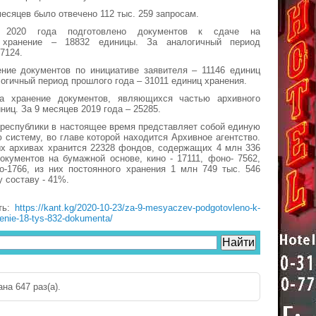
месяцев было отвечено 112 тыс. 259 запросам.
2020 года подготовлено документов к сдаче на
е хранение – 18832 единицы. За аналогичный период
7124.
ение документов по инициативе заявителя – 11146 единиц
логичный период прошлого года – 31011 единиц хранения.
а хранение документов, являющихся частью архивного
ниц. За 9 месяцев 2019 года – 25285.
республики в настоящее время представляет собой единую
 систему, во главе которой находится Архивное агентство.
ых архивах хранится 22328 фондов, содержащих 4 млн 336
документов на бумажной основе, кино - 17111, фоно- 7562,
о-1766, из них постоянного хранения 1 млн 749 тыс. 546
у составу - 41%.
ть:
https://kant.kg/2020-10-23/za-9-mesyaczev-podgotovleno-k-
enie-18-tys-832-dokumenta/
на 647 раз(a).