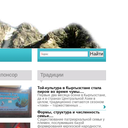
спонсор
Традиции
Той-культура в Кыргызстане стала
пиром во время чумы...
.
Первые два месяца осени в Кыргызстане,
да и в странах Центральной Азии в
целом, традиционно считаются сезоном
«тоев» – торжественных ...
Формы, структура и численность
семьи...
.
Существование патриархальной семьи у
племен, послуживших базой
формирования киргизской народности,