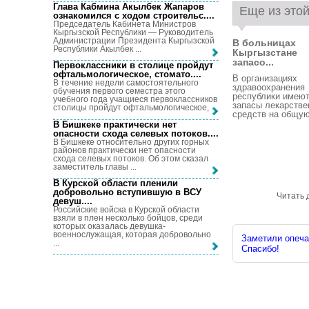
Глава Кабмина Акылбек Жапаров
Еще из этой
ознакомился с ходом строительс...
.
Председатель Кабинета Министров
Кыргызской Республики — Руководитель
Администрации Президента Кыргызской
В больницах
Республики Акылбек ...
Кыргызстане
запасо...
Первоклассники в столице пройдут
офтальмологическое, стомато...
.
В организациях
В течение недели самостоятельного
здравоохранения
обучения первого семестра этого
республики имею
учебного года учащиеся первоклассников
запасы лекарств
столицы пройдут офтальмологическое, ...
средств на общую 
В Бишкеке практически нет
опасности схода селевых потоков...
.
В Бишкеке относительно других горных
районов практически нет опасности
схода селевых потоков. Об этом сказал
заместитель главы ...
В Курской области пленили
добровольно вступившую в ВСУ
Читать 
девуш...
.
Российские войска в Курской области
взяли в плен несколько бойцов, среди
которых оказалась девушка-
военнослужащая, которая добровольно
Заметили опечат
...
Спасибо!