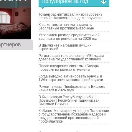
Популярное за год
Токаев раскритиковал низкий уровень
пенсий в Казахстане и дал поручение
Казахстанкам начали выдавать
бесплатные противозачаточные
Утвержден размер среднемесячной
зарплаты по регионам на 2026 год
артнеров
В Шымкенте наградили лучших
строителей
Регистрация телефонов по IMEI-кодам
доверена государственной компании
После внедрения системы «Базар»
проверки на рынках отменены
Когда выгодно активировать бонусы в
1Win: стратегия максимальной отдачи
Ремонт улицы Профсоюзная в Бишкеке
начнется в 2026 году
В Кыргызскую Республику прибыл
Президент Республики Таджикистан
Эмомали Рахмон
Кабинет Министров утвердил Положение
о государственном пожарном надзоре и
государственной противопожарной
профилактике