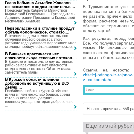
Глава Кабмина Акылбек Жапаров
В Туркменистане уже не
ознакомился с ходом строительс...
.
Председатель Кабинета Министров
перечисляются на банков
Кыргызской Республики — Руководитель
не развита, причем дело 
Администрации Президента Кыргызской
форма расчетов невыго
Республики Акылбек ...
объявляют терминалы с
Первоклассники в столице пройдут
оплату картой.
офтальмологическое, стомато...
.
В течение недели самостоятельного
Как результат, перед б
обучения первого семестра этого
Все, кто получил зарплат
учебного года учащиеся первоклассников
столицы пройдут офтальмологическое, ...
сумму. Но наличных на
оказываются фактически
В Бишкеке практически нет
деньги на банковском сче
опасности схода селевых потоков...
.
В Бишкеке относительно других горных
районов практически нет опасности
схода селевых потоков. Об этом сказал
Ссылка на новость
заместитель главы ...
zhitelej-odnogo-iz-rajonov-
В Курской области пленили
v-bankomatah/
добровольно вступившую в ВСУ
девуш...
.
Российские войска в Курской области
взяли в плен несколько бойцов, среди
которых оказалась девушка-
военнослужащая, которая добровольно
...
Новость прочитана 556 ра
Еще из этой рубри