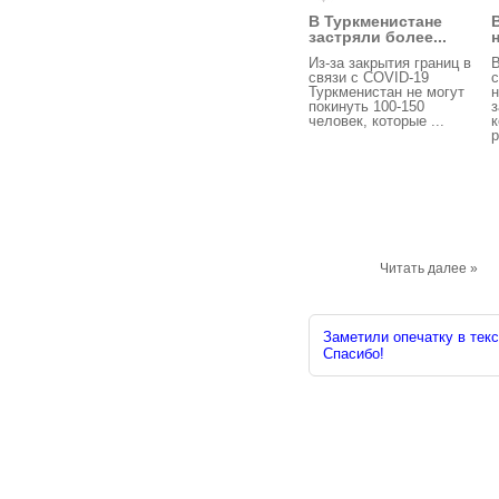
В Туркменистане
застряли более...
Из-за закрытия границ в
В
связи с COVID-19
с
Туркменистан не могут
н
покинуть 100-150
человек, которые ...
к
р
Читать далее »
Заметили опечатку в текс
Спасибо!