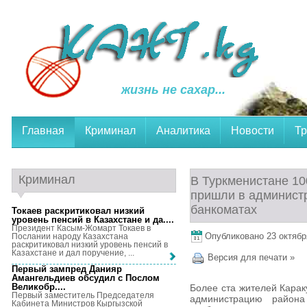
жизнь не сахар...
Главная
Криминал
Аналитика
Новости
Тр
Криминал
В Туркменистане 10
пришли в администр
банкоматах
Токаев раскритиковал низкий
уровень пенсий в Казахстане и да...
.
Президент Касым-Жомарт Токаев в
Опубликовано 23 октября
Послании народу Казахстана
раскритиковал низкий уровень пенсий в
Казахстане и дал поручение, ...
Версия для печати »
Первый зампред Данияр
Амангельдиев обсудил с Послом
Великобр...
.
Более ста жителей Карак
Первый заместитель Председателя
администрацию района
Кабинета Министров Кыргызской