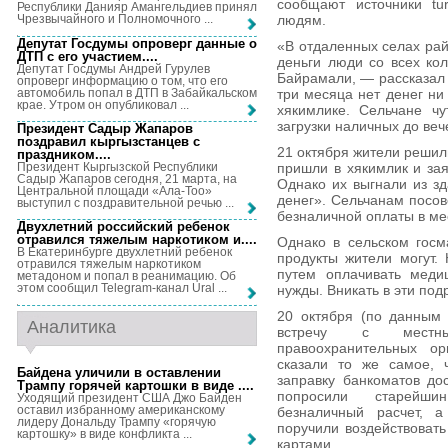
сообщают источники tur
Республики Данияр Амангельдиев принял
людям.
Чрезвычайного и Полномочного ...
Депутат Госдумы опроверг данные о
«В отдаленных селах рай
ДТП с его участием...
.
деньги люди со всех кол
Депутат Госдумы Андрей Гурулев
Байрамали, — рассказал 
опроверг информацию о том, что его
автомобиль попал в ДТП в Забайкальском
три месяца нет денег ни 
крае. Утром он опубликовал ...
хякимлике. Сельчане ч
загрузки наличных до веч
Президент Садыр Жапаров
поздравил кыргызстанцев с
21 октября жители решил
праздником...
.
Президент Кыргызской Республики
пришли в хякимлик и зая
Садыр Жапаров сегодня, 21 марта, на
Однако их выгнали из зд
Центральной площади «Ала-Тоо»
денег». Сельчанам посов
выступил с поздравительной речью ...
безналичной оплаты в ме
Двухлетний российский ребенок
отравился тяжелым наркотиком и...
.
Однако в сельском госм
В Екатеринбурге двухлетний ребенок
продукты жители могут.
отравился тяжелым наркотиком
путем оплачивать медиц
метадоном и попал в реанимацию. Об
этом сообщил Telegram-канал Ural ...
нужды. Вникать в эти под
20 октября (по данным 
Аналитика
встречу с местным
правоохранительных ор
сказали то же самое, 
Байдена уличили в оставлении
заправку банкоматов до
Трампу горячей картошки в виде ...
.
попросили старейши
Уходящий президент США Джо Байден
оставил избранному американскому
безналичный расчет, а
лидеру Дональду Трампу «горячую
поручили воздействовать
картошку» в виде конфликта ...
картами.