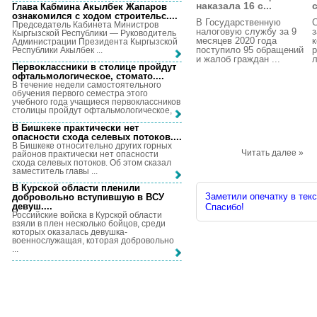
наказала 16 с...
Глава Кабмина Акылбек Жапаров
ознакомился с ходом строительс...
.
В Государственную
Председатель Кабинета Министров
налоговую службу за 9
Кыргызской Республики — Руководитель
месяцев 2020 года
Администрации Президента Кыргызской
поступило 95 обращений
р
Республики Акылбек ...
и жалоб граждан ...
л
Первоклассники в столице пройдут
офтальмологическое, стомато...
.
В течение недели самостоятельного
обучения первого семестра этого
учебного года учащиеся первоклассников
столицы пройдут офтальмологическое, ...
В Бишкеке практически нет
опасности схода селевых потоков...
.
В Бишкеке относительно других горных
Читать далее »
районов практически нет опасности
схода селевых потоков. Об этом сказал
заместитель главы ...
В Курской области пленили
Заметили опечатку в текс
добровольно вступившую в ВСУ
девуш...
.
Спасибо!
Российские войска в Курской области
взяли в плен несколько бойцов, среди
которых оказалась девушка-
военнослужащая, которая добровольно
...