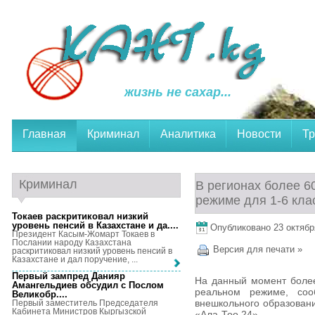
жизнь не сахар...
Главная
Криминал
Аналитика
Новости
Тр
Криминал
В регионах более 6
режиме для 1-6 кла
Токаев раскритиковал низкий
уровень пенсий в Казахстане и да...
.
Опубликовано 23 октября
Президент Касым-Жомарт Токаев в
Послании народу Казахстана
Версия для печати »
раскритиковал низкий уровень пенсий в
Казахстане и дал поручение, ...
Первый зампред Данияр
На данный момент более
Амангельдиев обсудил с Послом
реальном режиме, соо
Великобр...
.
внешкольного образован
Первый заместитель Председателя
Кабинета Министров Кыргызской
«Ала-Тоо 24».