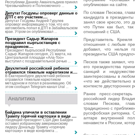
Республики Данияр Амангельдиев принял
опубликован на сайте.
Чрезвычайного и Полномочного ...
По словам Пескова, глава
Депутат Госдумы опроверг данные о
ДТП с его участием...
.
кандидата в президенты
Депутат Госдумы Андрей Гурулев
занял свое кресло, это 
опроверг информацию о том, что его
что Путин как был, так
автомобиль попал в ДТП в Забайкальском
отношений с США.
крае. Утром он опубликовал ...
Президент Садыр Жапаров
Представитель Кремля 
поздравил кыргызстанцев с
отношения с любым през
праздником...
.
добавил, что нельзя г
Президент Кыргызской Республики
президенты США предпоч
Садыр Жапаров сегодня, 21 марта, на
Центральной площади «Ала-Тоо»
выступил с поздравительной речью ...
Песков также заявил, что
его президентства прин
Двухлетний российский ребенок
санкций и недружеств
отравился тяжелым наркотиком и...
.
заинтересованы в любом
В Екатеринбурге двухлетний ребенок
отравился тяжелым наркотиком
«что же действительно 
метадоном и попал в реанимацию. Об
контексте двусторонних 
этом сообщил Telegram-канал Ural ...
Ранее пресс-секретарь
Аналитика
российский лидер Влади
словам Пескова, глав
традиционно с приближе
Байдена уличили в оставлении
русофобская риторика. О
Трампу горячей картошки в виде ...
.
алтаре внутренней по
Уходящий президент США Джо Байден
ненависти к России, кото
оставил избранному американскому
лидеру Дональду Трампу «горячую
картошку» в виде конфликта ...