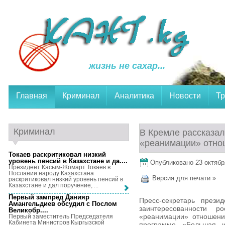
жизнь не сахар...
Главная
Криминал
Аналитика
Новости
Тр
Криминал
В Кремле рассказал
«реанимации» отно
Токаев раскритиковал низкий
уровень пенсий в Казахстане и да...
.
Опубликовано 23 октября
Президент Касым-Жомарт Токаев в
Послании народу Казахстана
Версия для печати »
раскритиковал низкий уровень пенсий в
Казахстане и дал поручение, ...
Первый зампред Данияр
Пресс-секретарь прези
Амангельдиев обсудил с Послом
заинтересованности 
Великобр...
.
«реанимации» отношени
Первый заместитель Председателя
Кабинета Министров Кыргызской
программе «Большая и