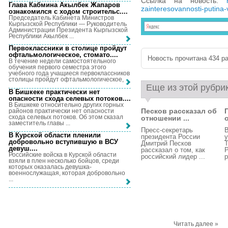
Ссылка на новость:
Глава Кабмина Акылбек Жапаров
zainteresovannosti-putina-
ознакомился с ходом строительс...
.
Председатель Кабинета Министров
Кыргызской Республики — Руководитель
Администрации Президента Кыргызской
Республики Акылбек ...
Первоклассники в столице пройдут
офтальмологическое, стомато...
.
Новость прочитана 434 ра
В течение недели самостоятельного
обучения первого семестра этого
учебного года учащиеся первоклассников
столицы пройдут офтальмологическое, ...
Еще из этой рубри
В Бишкеке практически нет
опасности схода селевых потоков...
.
В Бишкеке относительно других горных
Песков рассказал об
районов практически нет опасности
схода селевых потоков. Об этом сказал
отношении ...
заместитель главы ...
Пресс-секретарь
В
В Курской области пленили
президента России
у
добровольно вступившую в ВСУ
Дмитрий Песков
Т
девуш...
.
рассказал о том, как
Р
Российские войска в Курской области
российский лидер ...
р
взяли в плен несколько бойцов, среди
которых оказалась девушка-
военнослужащая, которая добровольно
...
Читать далее »