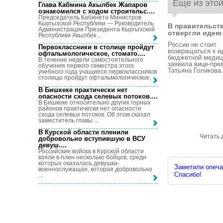
Еще из этой
Глава Кабмина Акылбек Жапаров
ознакомился с ходом строительс...
.
Председатель Кабинета Министров
Кыргызской Республики — Руководитель
В правительст
Администрации Президента Кыргызской
отвергли идею .
Республики Акылбек ...
России не стоит
Первоклассники в столице пройдут
возвращаться к и
офтальмологическое, стомато...
.
бюджетной медиц
В течение недели самостоятельного
заявила вице-пре
обучения первого семестра этого
Татьяна Голикова. 
учебного года учащиеся первоклассников
столицы пройдут офтальмологическое, ...
В Бишкеке практически нет
опасности схода селевых потоков...
.
В Бишкеке относительно других горных
районов практически нет опасности
схода селевых потоков. Об этом сказал
заместитель главы ...
В Курской области пленили
Читать 
добровольно вступившую в ВСУ
девуш...
.
Российские войска в Курской области
взяли в плен несколько бойцов, среди
которых оказалась девушка-
Заметили опечат
военнослужащая, которая добровольно
Спасибо!
...