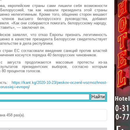
ва, европейские страны сами лишили себя возможности
Белоруссией, так как назвали президента этой страны
шенко нелегитимным. Кроме того, общению сторон мешают
 членов высшего белорусского руководства, добавил
емля. «Как они собираются помогать белорусскому народу,
ставить», — заключил он.
есков заявлял, что отказ Европы признать легитимность
шенко в качестве президента Белоруссии свидетельствует
ательстве в дела республики.
ы стран ЕС согласовали введение санкций против властей
ничения коснутся порядка 40 белорусских чиновников.
с августа продолжаются массовые протесты из-за
зультатов президентских выборов, согласно которым
 80 процентов голосов.
ость:
https://kant.kg/2020-10-23/peskov-oczenil-vozmozhnost-
russiej-i-evropoj/
на 458 раз(a).