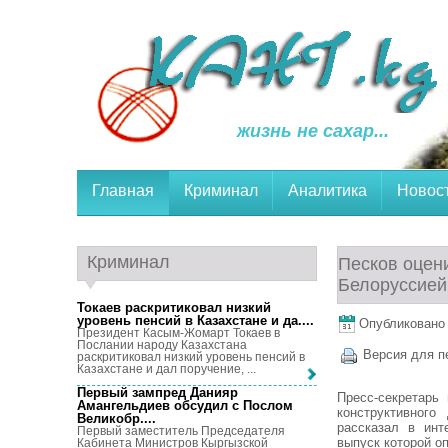
жизнь не сахар...
Главная
Криминал
Аналитика
Новос
Криминал
Песков оцен
Белоруссией
Токаев раскритиковал низкий
уровень пенсий в Казахстане и да...
.
Опубликовано 2
Президент Касым-Жомарт Токаев в
Послании народу Казахстана
Версия для п
раскритиковал низкий уровень пенсий в
Казахстане и дал поручение, ...
Первый зампред Данияр
Пресс-секретарь
Амангельдиев обсудил с Послом
конструктивног
Великобр...
.
рассказал в инт
Первый заместитель Председателя
выпуск которой оп
Кабинета Министров Кыргызской