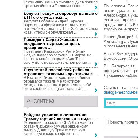
Республики Данияр Амангельдиев принял
По словам Песко
Чрезвычайного и Полномочного ...
вести диалог с 
Депутат Госдумы опроверг данные о
Александра Лука
ДТП с его участием...
.
санкции против
Депутат Госдумы Андрей Гурулев
представитель Кр
опроверг информацию о том, что его
автомобиль попал в ДТП в Забайкальском
трудно себе пред
крае. Утром он опубликовал ...
Ранее Дмитрий П
Президент Садыр Жапаров
Александра Лука
поздравил кыргызстанцев с
о косвенном вмеш
праздником...
.
Президент Кыргызской Республики
В октябре лидер
Садыр Жапаров сегодня, 21 марта, на
Белоруссии. Огра
Центральной площади «Ала-Тоо»
выступил с поздравительной речью ...
В Белоруссии 
Двухлетний российский ребенок
официальных ре
отравился тяжелым наркотиком и...
.
Лукашенко набрал
В Екатеринбурге двухлетний ребенок
отравился тяжелым наркотиком
метадоном и попал в реанимацию. Об
Ссылка на нов
этом сообщил Telegram-канал Ural ...
dialoga-mezhdu-belo
Аналитика
Байдена уличили в оставлении
Трампу горячей картошки в виде ...
.
Новость прочита
Уходящий президент США Джо Байден
оставил избранному американскому
лидеру Дональду Трампу «горячую
картошку» в виде конфликта ...