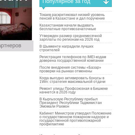
Популярное за год
Токаев раскритиковал низкий уровень
пенсий в Казахстане и дал поручение
Казахстанкам начали выдавать
бесплатные противозачаточные
Утвержден размер среднемесячной
зарплаты по регионам на 2026 год
артнеров
В Шымкенте наградили лучших
строителей
Регистрация телефонов по IMEI-кодам
доверена государственной компании
После внедрения системы «Базар»
проверки на рынках отменены
Когда выгодно активировать бонусы в
1Win: стратегия максимальной отдачи
Ремонт улицы Профсоюзная в Бишкеке
начнется в 2026 году
В Кыргызскую Республику прибыл
Президент Республики Таджикистан
Эмомали Рахмон
Кабинет Министров утвердил Положение
о государственном пожарном надзоре и
государственной противопожарной
профилактике