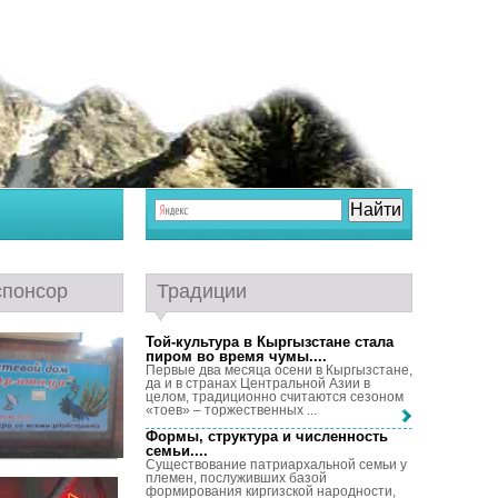
спонсор
Традиции
Той-культура в Кыргызстане стала
пиром во время чумы...
.
Первые два месяца осени в Кыргызстане,
да и в странах Центральной Азии в
целом, традиционно считаются сезоном
«тоев» – торжественных ...
Формы, структура и численность
семьи...
.
Существование патриархальной семьи у
племен, послуживших базой
формирования киргизской народности,