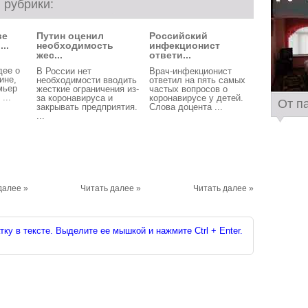
 рубрики:
ве
Путин оценил
Российский
..
необходимость
инфекционист
жес...
ответи...
дее о
В России нет
Врач-инфекционист
ине,
необходимости вводить
ответил на пять самых
мьер
жесткие ограничения из-
частых вопросов о
...
за коронавируса и
коронавирусе у детей.
От п
закрывать предприятия.
Слова доцента ...
...
далее »
Читать далее »
Читать далее »
ку в тексте. Выделите ее мышкой и нажмите Ctrl + Enter.