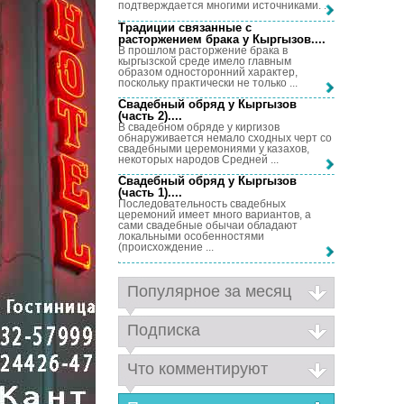
подтверждается многими источниками. ...
Традиции связанные с
расторжением брака у Кыргызов...
.
В прошлом расторжение брака в
кыргызской среде имело главным
образом односторонний характер,
поскольку практически не только ...
Свадебный обряд у Кыргызов
(часть 2)...
.
В свадебном обряде у киргизов
обнаруживается немало сходных черт со
свадебными церемониями у казахов,
некоторых народов Средней ...
Свадебный обряд у Кыргызов
(часть 1)...
.
Последовательность свадебных
церемоний имеет много вариантов, а
сами свадебные обычаи обладают
локальными особенностями
(происхождение ...
Популярное за месяц
Подписка
Что комментируют