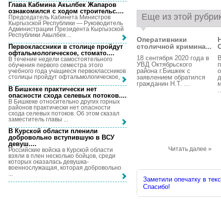
Глава Кабмина Акылбек Жапаров
ознакомился с ходом строительс...
.
Еще из этой рубри
Председатель Кабинета Министров
Кыргызской Республики — Руководитель
Администрации Президента Кыргызской
Республики Акылбек ...
Оперативники
столичной кримина...
Первоклассники в столице пройдут
офтальмологическое, стомато...
.
18 сентября 2020 года в
В течение недели самостоятельного
УВД Октябрьского
п
обучения первого семестра этого
района г.Бишкек с
о
учебного года учащиеся первоклассников
заявлением обратился
д
столицы пройдут офтальмологическое, ...
гражданин Н.Т. ...
м
В Бишкеке практически нет
.
опасности схода селевых потоков...
.
В Бишкеке относительно других горных
районов практически нет опасности
схода селевых потоков. Об этом сказал
заместитель главы ...
В Курской области пленили
добровольно вступившую в ВСУ
девуш...
.
Читать далее »
Российские войска в Курской области
взяли в плен несколько бойцов, среди
которых оказалась девушка-
военнослужащая, которая добровольно
...
Заметили опечатку в текс
Спасибо!