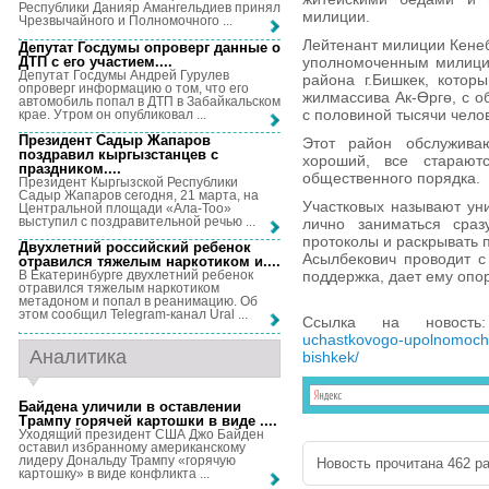
Республики Данияр Амангельдиев принял
милиции.
Чрезвычайного и Полномочного ...
Лейтенант милиции Кене
Депутат Госдумы опроверг данные о
ДТП с его участием...
.
уполномоченным милиции
Депутат Госдумы Андрей Гурулев
района г.Бишкек, котор
опроверг информацию о том, что его
жилмассива Ак-Өргө, с о
автомобиль попал в ДТП в Забайкальском
с половиной тысячи чело
крае. Утром он опубликовал ...
Президент Садыр Жапаров
Этот район обслужива
поздравил кыргызстанцев с
хороший, все старают
праздником...
.
общественного порядка.
Президент Кыргызской Республики
Садыр Жапаров сегодня, 21 марта, на
Участковых называют ун
Центральной площади «Ала-Тоо»
выступил с поздравительной речью ...
лично заниматься сраз
протоколы и раскрывать 
Двухлетний российский ребенок
Асылбекович проводит с 
отравился тяжелым наркотиком и...
.
поддержка, дает ему опор
В Екатеринбурге двухлетний ребенок
отравился тяжелым наркотиком
метадоном и попал в реанимацию. Об
этом сообщил Telegram-канал Ural ...
Ссылка на новост
uchastkovogo-upolnomochen
Аналитика
bishkek/
Байдена уличили в оставлении
Трампу горячей картошки в виде ...
.
Уходящий президент США Джо Байден
оставил избранному американскому
лидеру Дональду Трампу «горячую
Новость прочитана 462 ра
картошку» в виде конфликта ...