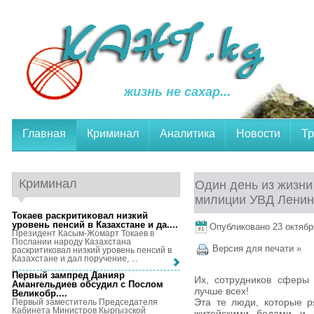
жизнь не сахар...
Главная
Криминал
Аналитика
Новости
Тр
Криминал
Один день из жизни
милиции УВД Ленинс
Токаев раскритиковал низкий
уровень пенсий в Казахстане и да...
.
Опубликовано 23 октября
Президент Касым-Жомарт Токаев в
Послании народу Казахстана
Версия для печати »
раскритиковал низкий уровень пенсий в
Казахстане и дал поручение, ...
Первый зампред Данияр
Их, сотрудников сферы 
Амангельдиев обсудил с Послом
лучше всех!
Великобр...
.
Эта те люди, которые р
Первый заместитель Председателя
Кабинета Министров Кыргызской
житейскими бедами и 