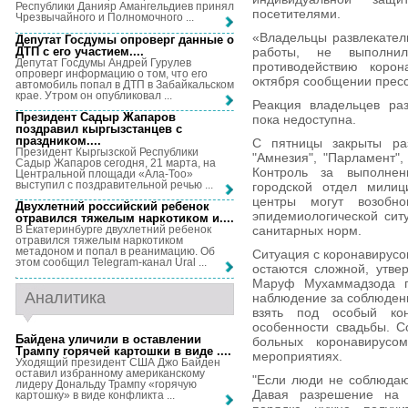
Республики Данияр Амангельдиев принял
посетителями.
Чрезвычайного и Полномочного ...
«Владельцы развлекател
Депутат Госдумы опроверг данные о
ДТП с его участием...
.
работы, не выполни
Депутат Госдумы Андрей Гурулев
противодействию корон
опроверг информацию о том, что его
октября сообщении прес
автомобиль попал в ДТП в Забайкальском
крае. Утром он опубликовал ...
Реакция владельцев ра
Президент Садыр Жапаров
пока недоступна.
поздравил кыргызстанцев с
праздником...
.
С пятницы закрыты раз
Президент Кыргызской Республики
"Амнезия", "Парламент",
Садыр Жапаров сегодня, 21 марта, на
Контроль за выполне
Центральной площади «Ала-Тоо»
выступил с поздравительной речью ...
городской отдел милиц
центры могут возобно
Двухлетний российский ребенок
эпидемиологической сит
отравился тяжелым наркотиком и...
.
санитарных норм.
В Екатеринбурге двухлетний ребенок
отравился тяжелым наркотиком
метадоном и попал в реанимацию. Об
Ситуация с коронавирусо
этом сообщил Telegram-канал Ural ...
остаются сложной, утве
Маруф Мухаммадзода по
Аналитика
наблюдение за соблюден
взять под особый ко
особенности свадьбы. С
Байдена уличили в оставлении
больных коронавирусо
Трампу горячей картошки в виде ...
.
мероприятиях.
Уходящий президент США Джо Байден
оставил избранному американскому
"Если люди не соблюдаю
лидеру Дональду Трампу «горячую
Давая разрешение на 
картошку» в виде конфликта ...