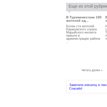
Еще из этой рубри
В Туркменистане 100
жителей од...
Более ста жителей
И
Каракумского этрапа
с
Марыйского велаята
Т
пришли в
п
администрацию района
ч
...
Читать далее »
Заметили опечатку в текс
Спасибо!