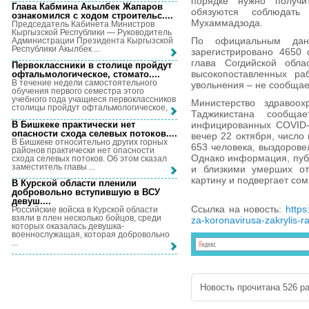
порядке нужно получи
Глава Кабмина Акылбек Жапаров
обязуются соблюдать
ознакомился с ходом строительс...
.
Мухаммадзода.
Председатель Кабинета Министров
Кыргызской Республики — Руководитель
По официальным дан
Администрации Президента Кыргызской
Республики Акылбек ...
зарегистрировано 4650
глава Согдийской обла
Первоклассники в столице пройдут
высокопоставленных ра
офтальмологическое, стомато...
.
В течение недели самостоятельного
увольнения – не сообщае
обучения первого семестра этого
учебного года учащиеся первоклассников
Министерство здравоо
столицы пройдут офтальмологическое, ...
Таджикистана сообща
В Бишкеке практически нет
инфицированных COVID-1
опасности схода селевых потоков...
.
вечер 22 октября, число
В Бишкеке относительно других горных
653 человека, выздоровел
районов практически нет опасности
Однако информация, пуб
схода селевых потоков. Об этом сказал
заместитель главы ...
и близкими умерших от
картину и подвергает с
В Курской области пленили
добровольно вступившую в ВСУ
девуш...
.
Ссылка на новость:
https
Российские войска в Курской области
взяли в плен несколько бойцов, среди
za-koronavirusa-zakrylis-r
которых оказалась девушка-
военнослужащая, которая добровольно
...
Новость прочитана 526 ра