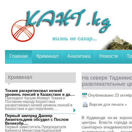
жизнь не сахар...
Главная
Криминал
Аналитика
Новости
Тр
Криминал
На севере Таджикис
развлекательные ц
Токаев раскритиковал низкий
уровень пенсий в Казахстане и да...
.
Опубликовано 23 октября
Президент Касым-Жомарт Токаев в
Послании народу Казахстана
Версия для печати »
раскритиковал низкий уровень пенсий в
Казахстане и дал поручение, ...
Первый зампред Данияр
В Худжанде из-за корон
Амангельдиев обсудил с Послом
центры. Власти города з
Великобр...
.
санитарно-эпидемиолог
Первый заместитель Председателя
Кабинета Министров Кыргызской
индивидуальной защ