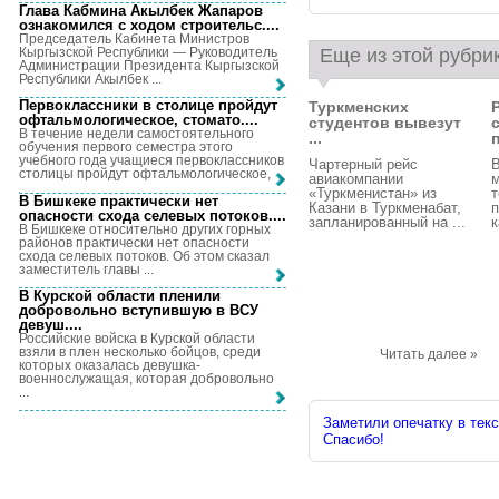
Глава Кабмина Акылбек Жапаров
ознакомился с ходом строительс...
.
Председатель Кабинета Министров
Кыргызской Республики — Руководитель
Еще из этой рубри
Администрации Президента Кыргызской
Республики Акылбек ...
Первоклассники в столице пройдут
Туркменских
офтальмологическое, стомато...
.
студентов вывезут
В течение недели самостоятельного
...
п
обучения первого семестра этого
учебного года учащиеся первоклассников
Чартерный рейс
В
столицы пройдут офтальмологическое, ...
авиакомпании
«Туркменистан» из
т
В Бишкеке практически нет
Казани в Туркменабат,
п
опасности схода селевых потоков...
.
запланированный на ...
к
В Бишкеке относительно других горных
районов практически нет опасности
схода селевых потоков. Об этом сказал
заместитель главы ...
В Курской области пленили
добровольно вступившую в ВСУ
девуш...
.
Российские войска в Курской области
взяли в плен несколько бойцов, среди
Читать далее »
которых оказалась девушка-
военнослужащая, которая добровольно
...
Заметили опечатку в текс
Спасибо!