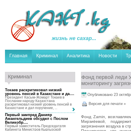
жизнь не сахар...
Главная
Криминал
Аналитика
Новости
Тр
Криминал
Фонд первой леди У
мониторингу загряз
Токаев раскритиковал низкий
уровень пенсий в Казахстане и да...
.
Опубликовано 23 октября
Президент Касым-Жомарт Токаев в
Послании народу Казахстана
Версия для печати »
раскритиковал низкий уровень пенсий в
Казахстане и дал поручение, ...
Первый зампред Данияр
Фонд Zamin, возглавляе
Амангельдиев обсудил с Послом
Мирзиёевой, поддержи
Великобр...
.
загрязнения воздуха в с
Первый заместитель Председателя
Кабинета Министров Кыргызской
Планируется, что иниц