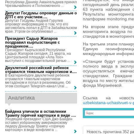
Республики Данияр Амангельдиев принял
сегодняшний день реализ
Чрезвычайного и Полномочного ...
63 пункта наблюдения 
Депутат Госдумы опроверг данные о
Результаты мониторин
ДТП с его участием...
.
платформе monitoring.me
Депутат Госдумы Андрей Гурулев
опроверг информацию о том, что его
На втором этапе предус
автомобиль попал в ДТП в Забайкальском
мониторинга воздуха по
крае. Утром он опубликовал ...
стандартов в мониторинге
Президент Садыр Жапаров
поздравил кыргызстанцев с
На третьем этапе планир
праздником...
.
Единую геоинформа
Президент Кыргызской Республики
международные информа
Садыр Жапаров сегодня, 21 марта, на
Центральной площади «Ала-Тоо»
выступил с поздравительной речью ...
«Станции будут установ
полного ввода в эксплу
Двухлетний российский ребенок
осуществляться ежеч
отравился тяжелым наркотиком и...
.
стандартами. Граждане
В Екатеринбурге двухлетний ребенок
отравился тяжелым наркотиком
воздуха по месту житель
метадоном и попал в реанимацию. Об
фонда Мирзиёевой.
этом сообщил Telegram-канал Ural ...
Аналитика
Ссылка на новос
uzbekistana-uchastvuet-v-
Байдена уличили в оставлении
Трампу горячей картошки в виде ...
.
Уходящий президент США Джо Байден
оставил избранному американскому
лидеру Дональду Трампу «горячую
картошку» в виде конфликта ...
Новость прочитана 352 ра