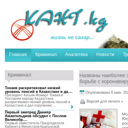
жизнь не сахар...
Главная
Криминал
Аналитика
Новости
Тр
Криминал
Названы наиболее 
борьбе с коронавир
Токаев раскритиковал низкий
уровень пенсий в Казахстане и да...
.
Опубликовано 6 мая, 202
Президент Касым-Жомарт Токаев в
Послании народу Казахстана
Версия для печати »
раскритиковал низкий уровень пенсий в
Казахстане и дал поручение, ...
Первый зампред Данияр
Мо
Амангельдиев обсудил с Послом
Юг
Великобр...
.
ро
Первый заместитель Председателя
Кабинета Министров Кыргызской
ко