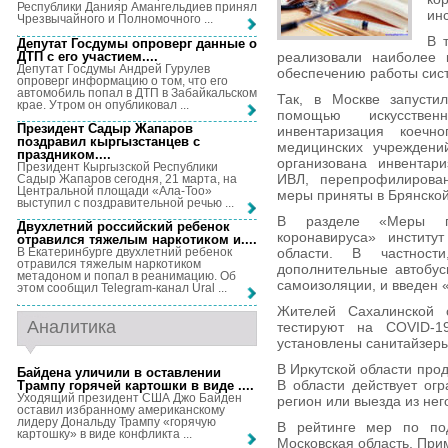
Республики Данияр Амангельдиев принял
ин
Чрезвычайного и Полномочного ...
В 
Депутат Госдумы опроверг данные о
ДТП с его участием...
.
реализовали наиболее 
Депутат Госдумы Андрей Гурулев
обеспечению работы сис
опроверг информацию о том, что его
автомобиль попал в ДТП в Забайкальском
Так, в Москве запусти
крае. Утром он опубликовал ...
помощью искусствен
Президент Садыр Жапаров
инвентаризация коечн
поздравил кыргызстанцев с
медицинских учреждени
праздником...
.
организована инвентар
Президент Кыргызской Республики
ИВЛ, перепрофилирован
Садыр Жапаров сегодня, 21 марта, на
Центральной площади «Ала-Тоо»
меры приняты в Брянской
выступил с поздравительной речью ...
В разделе «Меры по
Двухлетний российский ребенок
коронавируса» институ
отравился тяжелым наркотиком и...
.
области. В частнос
В Екатеринбурге двухлетний ребенок
отравился тяжелым наркотиком
дополнительные автобус
метадоном и попал в реанимацию. Об
самоизоляции, и введен
этом сообщил Telegram-канал Ural ...
Жителей Сахалинской 
Аналитика
тестируют на COVID-19
установлены санитайзеры
В Иркутской области про
Байдена уличили в оставлении
В области действует ог
Трампу горячей картошки в виде ...
.
Уходящий президент США Джо Байден
регион или выезда из не
оставил избранному американскому
лидеру Дональду Трампу «горячую
В рейтинге мер по под
картошку» в виде конфликта ...
Московская область, Прим