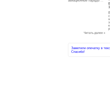
авиационные парады ...
В
с
н
к
р
Читать далее »
Заметили опечатку в текс
Спасибо!