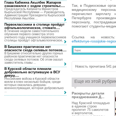
Глава Кабмина Акылбек Жапаров
Так, в Подмосковье орг
ознакомился с ходом строительс...
.
Председатель Кабинета Министров
медицинскому персон
Кыргызской Республики — Руководитель
перечислил зарплату 
Администрации Президента Кыргызской
Петербурге произвед
Республики Акылбек ...
персоналу, пострадавш
Первоклассники в столице пройдут
помогают студенты-медик
офтальмологическое, стомато...
.
В течение недели самостоятельного
обучения первого семестра этого
Ссылка на новост
учебного года учащиеся первоклассников
столицы пройдут офтальмологическое, ...
effektivnye-rossijskie-reg
В Бишкеке практически нет
опасности схода селевых потоков...
.
В Бишкеке относительно других горных
районов практически нет опасности
схода селевых потоков. Об этом сказал
заместитель главы ...
Новость прочитана 541 ра
В Курской области пленили
добровольно вступившую в ВСУ
девуш...
.
Российские войска в Курской области
Еще из этой рубри
взяли в плен несколько бойцов, среди
которых оказалась девушка-
военнослужащая, которая добровольно
...
Раскрыты детали
празднования Д...
Над Красной площадью
в едином строю
пролетит 75 самолетов
и вертолетов,