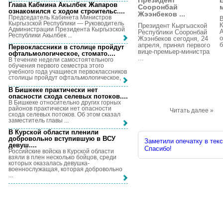
Президент
Глава Кабмина Акылбек Жапаров
Сооронбай
ознакомился с ходом строительс...
.
Жээнбеков ...
Председатель Кабинета Министров
В
Кыргызской Республики — Руководитель
К
Президент Кыргызской
Администрации Президента Кыргызской
Республики Сооронбай
Республики Акылбек ...
о
Жээнбеков сегодня, 24
б
апреля, принял первого
Первоклассники в столице пройдут
вице-премьер-министра
офтальмологическое, стомато...
.
...
В течение недели самостоятельного
обучения первого семестра этого
учебного года учащиеся первоклассников
столицы пройдут офтальмологическое, ...
В Бишкеке практически нет
опасности схода селевых потоков...
.
В Бишкеке относительно других горных
районов практически нет опасности
Читать далее »
схода селевых потоков. Об этом сказал
заместитель главы ...
В Курской области пленили
добровольно вступившую в ВСУ
Заметили опечатку в текс
девуш...
.
Спасибо!
Российские войска в Курской области
взяли в плен несколько бойцов, среди
которых оказалась девушка-
военнослужащая, которая добровольно
...