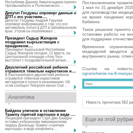
Республики Данияр Амангельдиев принял
Постановлением правител
Чрезвычайного и Полномочного ...
1 мая по 31 декабря 202
для производства медици
Депутат Госдумы опроверг данные о
ДТП с его участием...
.
на время пандемии кор
Депутат Госдумы Андрей Гурулев
Кабмина.
опроверг информацию о том, что его
автомобиль попал в ДТП в Забайкальском
Такое решение принято и
крае. Утром он опубликовал ...
остановки работы на мн
Президент Садыр Жапаров
для поддержки отечестве
поздравил кыргызстанцев с
праздником...
.
Временное ограничен
Президент Кыргызской Республики
медизделий вводится д
Садыр Жапаров сегодня, 21 марта, на
внутреннего рынка, отме
Центральной площади «Ала-Тоо»
выступил с поздравительной речью ...
Двухлетний российский ребенок
Ссылка на новос
отравился тяжелым наркотиком и...
.
ogranichenie-na-8-mesyacze
В Екатеринбурге двухлетний ребенок
отравился тяжелым наркотиком
метадоном и попал в реанимацию. Об
этом сообщил Telegram-канал Ural ...
Аналитика
Новость прочитана 562 ра
Байдена уличили в оставлении
Трампу горячей картошки в виде ...
.
Уходящий президент США Джо Байден
Еще из этой рубри
оставил избранному американскому
лидеру Дональду Трампу «горячую
картошку» в виде конфликта ...