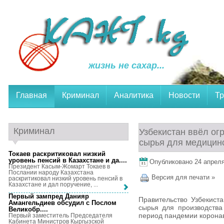
жизнь не сахар...
Главная
Криминал
Аналитика
Новости
Тр
Криминал
Узбекистан ввёл ог
сырья для медицин
Токаев раскритиковал низкий
уровень пенсий в Казахстане и да...
.
Опубликовано 24 апреля,
Президент Касым-Жомарт Токаев в
Послании народу Казахстана
Версия для печати »
раскритиковал низкий уровень пенсий в
Казахстане и дал поручение, ...
Первый зампред Данияр
Правительство Узбекист
Амангельдиев обсудил с Послом
сырья для производства
Великобр...
.
период пандемии корона
Первый заместитель Председателя
Кабинета Министров Кыргызской