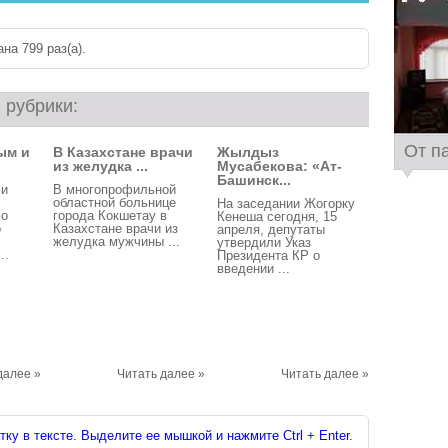
на 799 раз(a).
 рубрики:
От п
ым и
В Казахстане врачи
Жылдыз
из желудка ...
Мусабекова: «Ат-
Башинск...
 и
В многопрофильной
областной больнице
На заседании Жогорку
мо
города Кокшетау в
Кенеша сегодня, 15
о
Казахстане врачи из
апреля, депутаты
желудка мужчины ...
утвердили Указ
..
Президента КР о
введении ...
далее »
Читать далее »
Читать далее »
ку в тексте. Выделите ее мышкой и нажмите Ctrl + Enter.