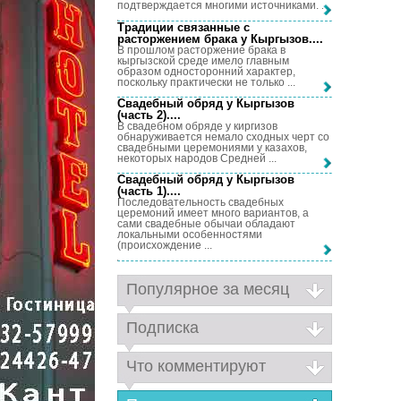
подтверждается многими источниками. ...
Традиции связанные с
расторжением брака у Кыргызов...
.
В прошлом расторжение брака в
кыргызской среде имело главным
образом односторонний характер,
поскольку практически не только ...
Свадебный обряд у Кыргызов
(часть 2)...
.
В свадебном обряде у киргизов
обнаруживается немало сходных черт со
свадебными церемониями у казахов,
некоторых народов Средней ...
Свадебный обряд у Кыргызов
(часть 1)...
.
Последовательность свадебных
церемоний имеет много вариантов, а
сами свадебные обычаи обладают
локальными особенностями
(происхождение ...
Популярное за месяц
Подписка
Что комментируют