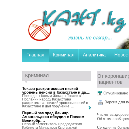
жизнь не сахар...
Главная
Криминал
Аналитика
Новос
Криминал
От коронави
пациентов
Токаев раскритиковал низкий
уровень пенсий в Казахстане и да...
.
Опубликовано 1
Президент Касым-Жомарт Токаев в
Послании народу Казахстана
Версия для п
раскритиковал низкий уровень пенсий в
Казахстане и дал поручение, ...
Первый зампред Данияр
Число выздоровев
Амангельдиев обсудил с Послом
Об этом сообщает
Великобр...
.
⠀
Первый заместитель Председателя
Сегодня из больн
Кабинета Министров Кыргызской