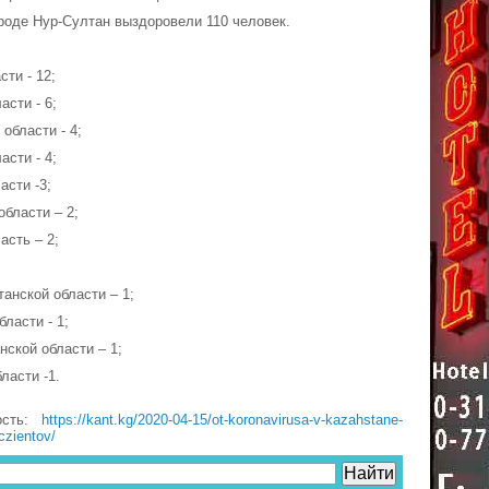
ороде Нур-Султан выздоровели 110 человек.
сти - 12;
асти - 6;
области - 4;
асти - 4;
асти -3;
области – 2;
асть – 2;
танской области – 1;
бласти - 1;
нской области – 1;
ласти -1.
ость:
https://kant.kg/2020-04-15/ot-koronavirusa-v-kazahstane-
czientov/