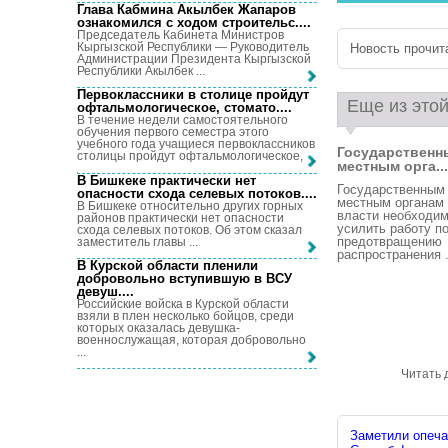
Глава Кабмина Акылбек Жапаров
ознакомился с ходом строительс...
.
Председатель Кабинета Министров
Кыргызской Республики — Руководитель
Новость прочита
Администрации Президента Кыргызской
Республики Акылбек ...
Первоклассники в столице пройдут
Еще из этой
офтальмологическое, стомато...
.
В течение недели самостоятельного
обучения первого семестра этого
учебного года учащиеся первоклассников
Государственн
столицы пройдут офтальмологическое, ...
местным орга...
В Бишкеке практически нет
Государственным
опасности схода селевых потоков...
.
местным органам
В Бишкеке относительно других горных
власти необходи
районов практически нет опасности
усилить работу п
схода селевых потоков. Об этом сказал
предотвращению
заместитель главы ...
распространения .
В Курской области пленили
добровольно вступившую в ВСУ
девуш...
.
Российские войска в Курской области
взяли в плен несколько бойцов, среди
которых оказалась девушка-
военнослужащая, которая добровольно
...
Читать 
Заметили опечат