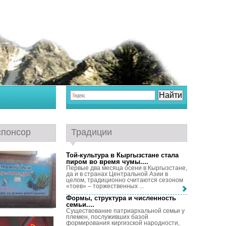
спонсор
Традиции
Той-культура в Кыргызстане стала
пиром во время чумы...
.
Первые два месяца осени в Кыргызстане,
да и в странах Центральной Азии в
целом, традиционно считаются сезоном
«тоев» – торжественных ...
Формы, структура и численность
семьи...
.
Существование патриархальной семьи у
племен, послуживших базой
формирования киргизской народности,