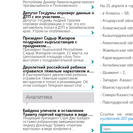
Республики Данияр Амангельдиев принял
На 15 апреля в г
Чрезвычайного и Полномочного ...
Депутат Госдумы опроверг данные о
- в Алматы – 58;
ДТП с его участием...
.
Депутат Госдумы Андрей Гурулев
- Атырауской обла
опроверг информацию о том, что его
автомобиль попал в ДТП в Забайкальском
- Алматинской обл
крае. Утром он опубликовал ...
- Кызылординской 
Президент Садыр Жапаров
поздравил кыргызстанцев с
- Акмолинской обл
праздником...
.
Президент Кыргызской Республики
- Жамбылская обл
Садыр Жапаров сегодня, 21 марта, на
Центральной площади «Ала-Тоо»
- Карагандинской 
выступил с поздравительной речью ...
- Актюбинская обл
Двухлетний российский ребенок
отравился тяжелым наркотиком и...
.
- Шымкент - 2;
В Екатеринбурге двухлетний ребенок
отравился тяжелым наркотиком
- Западно -Казахс
метадоном и попал в реанимацию. Об
этом сообщил Telegram-канал Ural ...
- Мангистауской о
- Северо-Казахста
Аналитика
- Павлодарской об
Байдена уличили в оставлении
Ссылка на нов
Трампу горячей картошки в виде ...
.
Уходящий президент США Джо Байден
vyzdoroveli-207-pa
оставил избранному американскому
лидеру Дональду Трампу «горячую
картошку» в виде конфликта ...