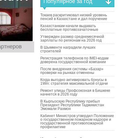
Популярное за год
Токаев раскритиковал низкий уровень
пенсий в Казахстане и дал поручение
Казахстанкам начали выдавать
бесплатные противозачаточные
Утвержден размер среднемесячной
зарплаты по регионам на 2026 год
артнеров
В Шымкенте наградили лучших
строителей
Регистрация телефонов по IMEI-кодам
доверена государственной компании
После внедрения системы «Базар»
проверки на рынках отменены
Когда выгодно активировать бонусы в
1Win: стратегия максимальной отдачи
Ремонт улицы Профсоюзная в Бишкеке
начнется в 2026 году
В Кыргызскую Республику прибыл
Президент Республики Таджикистан
Эмомали Рахмон
Кабинет Министров утвердил Положение
о государственном пожарном надзоре и
государственной противопожарной
профилактике