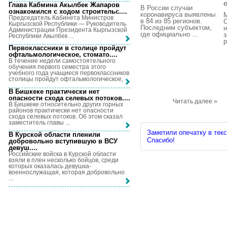
о
Глава Кабмина Акылбек Жапаров
В России случаи
ознакомился с ходом строительс...
.
коронавируса выявлены
Председатель Кабинета Министров
в 84 из 85 регионов.
С
Кыргызской Республики — Руководитель
Последним субъектом,
н
Администрации Президента Кыргызской
где официально ...
з
Республики Акылбек ...
р
Первоклассники в столице пройдут
офтальмологическое, стомато...
.
В течение недели самостоятельного
обучения первого семестра этого
учебного года учащиеся первоклассников
столицы пройдут офтальмологическое, ...
В Бишкеке практически нет
опасности схода селевых потоков...
.
Читать далее »
В Бишкеке относительно других горных
районов практически нет опасности
схода селевых потоков. Об этом сказал
заместитель главы ...
Заметили опечатку в текс
В Курской области пленили
Спасибо!
добровольно вступившую в ВСУ
девуш...
.
Российские войска в Курской области
взяли в плен несколько бойцов, среди
которых оказалась девушка-
военнослужащая, которая добровольно
...