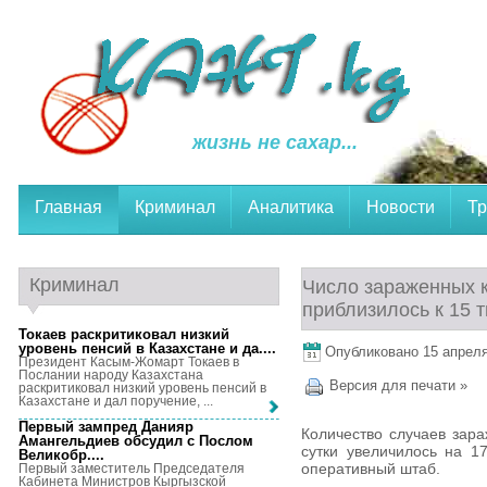
жизнь не сахар...
Главная
Криминал
Аналитика
Новости
Тр
Криминал
Число зараженных 
приблизилось к 15 
Токаев раскритиковал низкий
уровень пенсий в Казахстане и да...
.
Опубликовано 15 апреля,
Президент Касым-Жомарт Токаев в
Послании народу Казахстана
Версия для печати »
раскритиковал низкий уровень пенсий в
Казахстане и дал поручение, ...
Первый зампред Данияр
Количество случаев зар
Амангельдиев обсудил с Послом
сутки увеличилось на 1
Великобр...
.
оперативный штаб.
Первый заместитель Председателя
Кабинета Министров Кыргызской