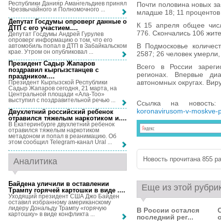
Республики Данияр Амангельдиев принял
Почти половина новых з
Чрезвычайного и Полномочного ...
младше 18; 11 процентов
Депутат Госдумы опроверг данные о
К 15 апреля общее чис
ДТП с его участием...
.
776. Скончались 106 жит
Депутат Госдумы Андрей Гурулев
опроверг информацию о том, что его
В Подмосковье количес
автомобиль попал в ДТП в Забайкальском
крае. Утром он опубликовал ...
2587; 26 человек умерли,
Президент Садыр Жапаров
Всего в России зарег
поздравил кыргызстанцев с
регионах. Впервые ди
праздником...
.
автономных округах. Виру
Президент Кыргызской Республики
Садыр Жапаров сегодня, 21 марта, на
Центральной площади «Ала-Тоо»
выступил с поздравительной речью ...
Ссылка на новость
koronavirusom-v-moskve-pr
Двухлетний российский ребенок
отравился тяжелым наркотиком и...
.
В Екатеринбурге двухлетний ребенок
отравился тяжелым наркотиком
метадоном и попал в реанимацию. Об
этом сообщил Telegram-канал Ural ...
Новость прочитана 855 ра
Аналитика
Байдена уличили в оставлении
Еще из этой рубри
Трампу горячей картошки в виде ...
.
Уходящий президент США Джо Байден
оставил избранному американскому
лидеру Дональду Трампу «горячую
В России остался
картошку» в виде конфликта ...
последний рег...