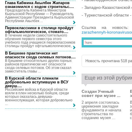
Глава Кабмина Акылбек Жапаров
ознакомился с ходом строительс...
.
- Западно-Казахстанской о
Председатель Кабинета Министров
Кыргызской Республики — Руководитель
- Туркестанской области -
Администрации Президента Кыргызской
Республики Акылбек ...
Ссылка на новость
Первоклассники в столице пройдут
офтальмологическое, стомато...
.
zarazhennyh-koronavirusom-
В течение недели самостоятельного
обучения первого семестра этого
учебного года учащиеся первоклассников
столицы пройдут офтальмологическое, ...
В Бишкеке практически нет
опасности схода селевых потоков...
.
В Бишкеке относительно других горных
Новость прочитана 518 ра
районов практически нет опасности
схода селевых потоков. Об этом сказал
заместитель главы ...
Еще из этой рубри
В Курской области пленили
добровольно вступившую в ВСУ
девуш...
.
Российские войска в Курской области
Создан Ученый
взяли в плен несколько бойцов, среди
совет при музее ...
которых оказалась девушка-
военнослужащая, которая добровольно
2 апреля состоялась
В
...
церемония закладки
фундамента и начала
строительства по
б
созданию музея ...
с