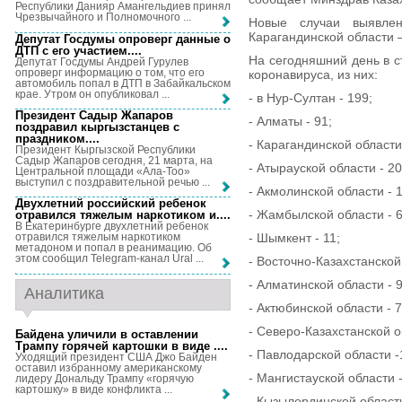
Республики Данияр Амангельдиев принял
Чрезвычайного и Полномочного ...
Новые случаи выявлен
Карагандинской области –
Депутат Госдумы опроверг данные о
ДТП с его участием...
.
На сегодняшний день в с
Депутат Госдумы Андрей Гурулев
опроверг информацию о том, что его
коронавируса, из них:
автомобиль попал в ДТП в Забайкальском
крае. Утром он опубликовал ...
- в Нур-Султан - 199;
Президент Садыр Жапаров
- Алматы - 91;
поздравил кыргызстанцев с
праздником...
.
- Карагандинской области 
Президент Кыргызской Республики
Садыр Жапаров сегодня, 21 марта, на
- Атырауской области - 20
Центральной площади «Ала-Тоо»
выступил с поздравительной речью ...
- Акмолинской области - 1
Двухлетний российский ребенок
- Жамбылской области - 6
отравился тяжелым наркотиком и...
.
В Екатеринбурге двухлетний ребенок
- Шымкент - 11;
отравился тяжелым наркотиком
метадоном и попал в реанимацию. Об
этом сообщил Telegram-канал Ural ...
- Восточно-Казахстанской 
- Алматинской области - 9
Аналитика
- Актюбинской области - 7
- Северо-Казахстанской о
Байдена уличили в оставлении
Трампу горячей картошки в виде ...
.
- Павлодарской области -
Уходящий президент США Джо Байден
оставил избранному американскому
- Мангистауской области -
лидеру Дональду Трампу «горячую
картошку» в виде конфликта ...
- Кызылординской области