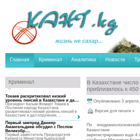
жизнь не сахар...
Главная
Криминал
Аналитика
Новости
Тр
Криминал
В Казахстане число
приблизилось к 450
Токаев раскритиковал низкий
уровень пенсий в Казахстане и да...
.
Опубликовано 3 апреля, 
Президент Касым-Жомарт Токаев в
Послании народу Казахстана
Версия для печати »
раскритиковал низкий уровень пенсий в
Казахстане и дал поручение, ...
Первый зампред Данияр
По эпидемиологическо
Амангельдиев обсудил с Послом
Казахстане
Великобр...
.
зарегистрировано еще 4 
Первый заместитель Председателя
Кабинета Министров Кыргызской
сообщает Минздрав Каза