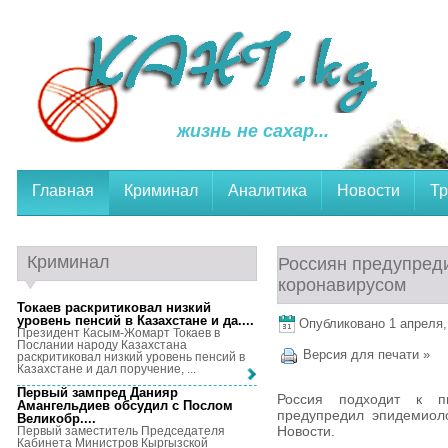
жизнь не сахар...
Главная
Криминал
Аналитика
Новости
Тр
Криминал
Россиян предупреди
коронавирусом
Токаев раскритиковал низкий
уровень пенсий в Казахстане и да...
.
Опубликовано 1 апреля, 
Президент Касым-Жомарт Токаев в
Послании народу Казахстана
Версия для печати »
раскритиковал низкий уровень пенсий в
Казахстане и дал поручение, ...
Первый зампред Данияр
Россия подходит к п
Амангельдиев обсудил с Послом
предупредил эпидемиол
Великобр...
.
Новости.
Первый заместитель Председателя
Кабинета Министров Кыргызской