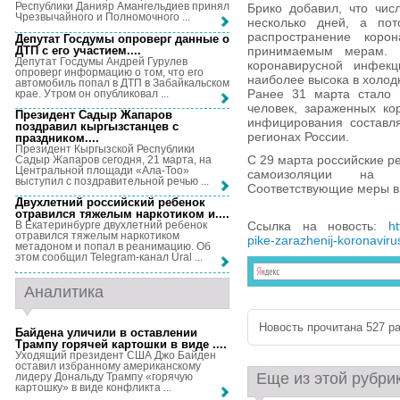
Республики Данияр Амангельдиев принял
Брико добавил, что чис
Чрезвычайного и Полномочного ...
несколько дней, а по
распространение корон
Депутат Госдумы опроверг данные о
ДТП с его участием...
.
принимаемым мерам. К
Депутат Госдумы Андрей Гурулев
коронавирусной инфекц
опроверг информацию о том, что его
наиболее высока в холод
автомобиль попал в ДТП в Забайкальском
Ранее 31 марта стало 
крае. Утром он опубликовал ...
человек, зараженных ко
Президент Садыр Жапаров
инфицирования составл
поздравил кыргызстанцев с
регионах России.
праздником...
.
Президент Кыргызской Республики
С 29 марта российские р
Садыр Жапаров сегодня, 21 марта, на
Центральной площади «Ала-Тоо»
самоизоляции на ф
выступил с поздравительной речью ...
Соответствующие меры вв
Двухлетний российский ребенок
отравился тяжелым наркотиком и...
.
Ссылка на новость:
ht
В Екатеринбурге двухлетний ребенок
отравился тяжелым наркотиком
pike-zarazhenij-koronavir
метадоном и попал в реанимацию. Об
этом сообщил Telegram-канал Ural ...
Аналитика
Новость прочитана 527 ра
Байдена уличили в оставлении
Трампу горячей картошки в виде ...
.
Уходящий президент США Джо Байден
оставил избранному американскому
Еще из этой рубри
лидеру Дональду Трампу «горячую
картошку» в виде конфликта ...