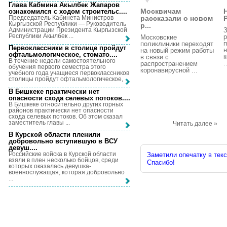
Глава Кабмина Акылбек Жапаров
Москвичам
ознакомился с ходом строительс...
.
Председатель Кабинета Министров
рассказали о новом
Кыргызской Республики — Руководитель
р...
Администрации Президента Кыргызской
З
Республики Акылбек ...
р
Московские
п
поликлиники переходят
Первоклассники в столице пройдут
н
на новый режим работы
офтальмологическое, стомато...
.
к
в связи с
В течение недели самостоятельного
.
распространением
обучения первого семестра этого
коронавирусной ...
учебного года учащиеся первоклассников
столицы пройдут офтальмологическое, ...
В Бишкеке практически нет
опасности схода селевых потоков...
.
В Бишкеке относительно других горных
районов практически нет опасности
схода селевых потоков. Об этом сказал
заместитель главы ...
Читать далее »
В Курской области пленили
добровольно вступившую в ВСУ
девуш...
.
Российские войска в Курской области
Заметили опечатку в текс
взяли в плен несколько бойцов, среди
Спасибо!
которых оказалась девушка-
военнослужащая, которая добровольно
...