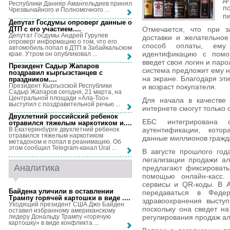
Республики Данияр Амангельдиев принял
п
Чрезвычайного и Полномочного ...
п
Депутат Госдумы опроверг данные о
ДТП с его участием...
.
Отмечается, что при з
Депутат Госдумы Андрей Гурулев
доставки и желательное
опроверг информацию о том, что его
способ оплаты, ему
автомобиль попал в ДТП в Забайкальском
идентификацию с помощ
крае. Утром он опубликовал ...
введет свои логин и паро
Президент Садыр Жапаров
система предложит ему н
поздравил кыргызстанцев с
на экране. Благодаря эт
праздником...
.
Президент Кыргызской Республики
и возраст покупателя.
Садыр Жапаров сегодня, 21 марта, на
Центральной площади «Ала-Тоо»
Для начала в качестве 
выступил с поздравительной речью ...
интернете смогут только 
Двухлетний российский ребенок
ЕБС интегрирована 
отравился тяжелым наркотиком и...
.
аутентификации, кото
В Екатеринбурге двухлетний ребенок
отравился тяжелым наркотиком
данные миллионов гражд
метадоном и попал в реанимацию. Об
этом сообщил Telegram-канал Ural ...
В августе прошлого го
легализации продажи ал
Аналитика
предлагают фиксироват
помощью онлайн-касс. 
сервисы и QR-коды. В А
Байдена уличили в оставлении
передаваться в Федер
Трампу горячей картошки в виде ...
.
здравоохранения выступ
Уходящий президент США Джо Байден
поскольку она сведет на
оставил избранному американскому
лидеру Дональду Трампу «горячую
регулирования продаж ал
картошку» в виде конфликта ...