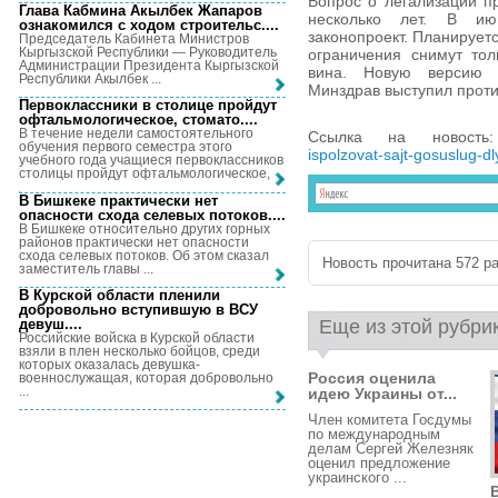
Вопрос о легализации п
Глава Кабмина Акылбек Жапаров
несколько лет. В ию
ознакомился с ходом строительс...
.
законопроект. Планируетс
Председатель Кабинета Министров
Кыргызской Республики — Руководитель
ограничения снимут тол
Администрации Президента Кыргызской
вина. Новую версию 
Республики Акылбек ...
Минздрав выступил проти
Первоклассники в столице пройдут
офтальмологическое, стомато...
.
В течение недели самостоятельного
Ссылка на новост
обучения первого семестра этого
ispolzovat-sajt-gosuslug-d
учебного года учащиеся первоклассников
столицы пройдут офтальмологическое, ...
В Бишкеке практически нет
опасности схода селевых потоков...
.
В Бишкеке относительно других горных
районов практически нет опасности
схода селевых потоков. Об этом сказал
Новость прочитана 572 ра
заместитель главы ...
В Курской области пленили
добровольно вступившую в ВСУ
девуш...
.
Еще из этой рубри
Российские войска в Курской области
взяли в плен несколько бойцов, среди
которых оказалась девушка-
Россия оценила
военнослужащая, которая добровольно
...
идею Украины от...
Член комитета Госдумы
по международным
делам Сергей Железняк
оценил предложение
украинского ...