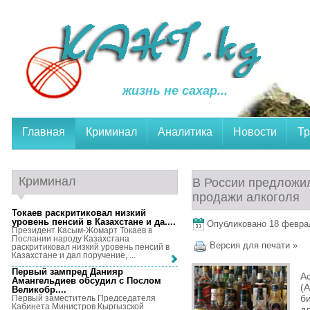
жизнь не сахар...
Главная
Криминал
Аналитика
Новости
Тр
Криминал
В России предложил
продажи алкоголя
Токаев раскритиковал низкий
уровень пенсий в Казахстане и да...
.
Опубликовано 18 февраля
Президент Касым-Жомарт Токаев в
Послании народу Казахстана
Версия для печати »
раскритиковал низкий уровень пенсий в
Казахстане и дал поручение, ...
Первый зампред Данияр
А
Амангельдиев обсудил с Послом
(
Великобр...
.
б
Первый заместитель Председателя
Кабинета Министров Кыргызской
д