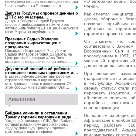
«О ветеранах войны, Во
Республики Данияр Амангельдиев принял
чтении.
Чрезвычайного и Полномочного ...
Депутат Госдумы опроверг данные о
Как отметил инициатор
ДТП с его участием...
.
делам, обороне и безоп
Депутат Госдумы Андрей Гурулев
позволят партийным со
опроверг информацию о том, что его
автомобиль попал в ДТП в Забайкальском
действиях на территори
крае. Утром он опубликовал ...
гарантии наравне с воен
Президент Садыр Жапаров
Он отметил, что соц
поздравил кыргызстанцев с
соответствии с Законом
праздником...
.
Президент Кыргызской Республики
Вооруженных Сил и т
Садыр Жапаров сегодня, 21 марта, на
последующем в 1997, 199
Центральной площади «Ала-Тоо»
указанный нормативный
выступил с поздравительной речью ...
дополнения различного х
Двухлетний российский ребенок
отравился тяжелым наркотиком и...
.
При внесении измене
В Екатеринбурге двухлетний ребенок
(направленные по решен
отравился тяжелым наркотиком
в Республику Афганист
метадоном и попал в реанимацию. Об
этом сообщил Telegram-канал Ural ...
своему статусу стали 
персоналу (водители, 
объективно перечень об
Аналитика
партийных советнико
военнослужащим.
Байдена уличили в оставлении
По данным из общих ист
Трампу горячей картошки в виде ...
.
Афганистане с ноября 197
Уходящий президент США Джо Байден
оставил избранному американскому
период работали 316
лидеру Дональду Трампу «горячую
преподавателей Акад
картошку» в виде конфликта ...
комсомольских советнико