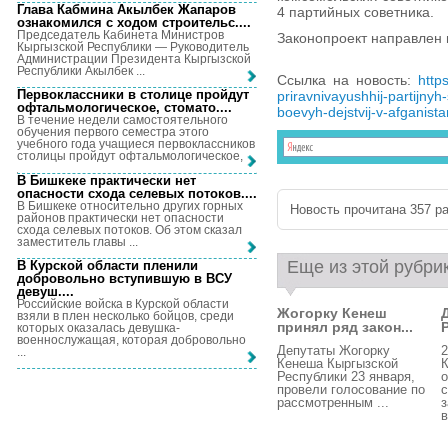
Глава Кабмина Акылбек Жапаров
4 партийных советника.
ознакомился с ходом строительс...
.
Председатель Кабинета Министров
Законопроект направлен 
Кыргызской Республики — Руководитель
Администрации Президента Кыргызской
Республики Акылбек ...
Ссылка на новость:
http
Первоклассники в столице пройдут
priravnivayushhij-partijn
офтальмологическое, стомато...
.
boevyh-dejstvij-v-afganista
В течение недели самостоятельного
обучения первого семестра этого
учебного года учащиеся первоклассников
столицы пройдут офтальмологическое, ...
В Бишкеке практически нет
опасности схода селевых потоков...
.
В Бишкеке относительно других горных
Новость прочитана 357 ра
районов практически нет опасности
схода селевых потоков. Об этом сказал
заместитель главы ...
Еще из этой рубри
В Курской области пленили
добровольно вступившую в ВСУ
девуш...
.
Российские войска в Курской области
Жогорку Кенеш
взяли в плен несколько бойцов, среди
принял ряд закон...
которых оказалась девушка-
военнослужащая, которая добровольно
Депутаты Жогорку
2
...
Кенеша Кыргызской
Республики 23 января,
провели голосование по
рассмотренным ...
з
в