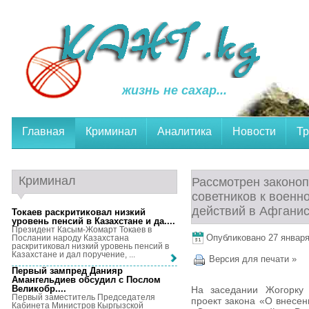
жизнь не сахар...
Главная
Криминал
Аналитика
Новости
Тр
Криминал
Рассмотрен законо
советников к воен
действий в Афгани
Токаев раскритиковал низкий
уровень пенсий в Казахстане и да...
.
Президент Касым-Жомарт Токаев в
Опубликовано 27 января,
Послании народу Казахстана
раскритиковал низкий уровень пенсий в
Казахстане и дал поручение, ...
Версия для печати »
Первый зампред Данияр
Амангельдиев обсудил с Послом
Великобр...
.
На заседании Жогорку 
Первый заместитель Председателя
проект закона «О внесен
Кабинета Министров Кыргызской