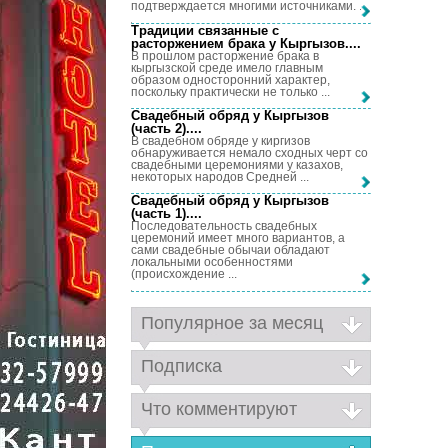
подтверждается многими источниками. ...
Традиции связанные с
расторжением брака у Кыргызов...
.
В прошлом расторжение брака в
кыргызской среде имело главным
образом односторонний характер,
поскольку практически не только ...
Свадебный обряд у Кыргызов
(часть 2)...
.
В свадебном обряде у киргизов
обнаруживается немало сходных черт со
свадебными церемониями у казахов,
некоторых народов Средней ...
Свадебный обряд у Кыргызов
(часть 1)...
.
Последовательность свадебных
церемоний имеет много вариантов, а
сами свадебные обычаи обладают
локальными особенностями
(происхождение ...
Популярное за месяц
Подписка
Что комментируют