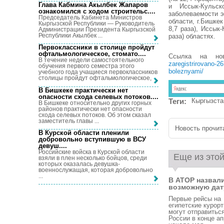
Глава Кабмина Акылбек Жапаров
и Иссык-Кульск
ознакомился с ходом строительс...
.
заболеваемости э
Председатель Кабинета Министров
области, г.Бишкек
Кыргызской Республики — Руководитель
8,7 раза), Иссык-
Администрации Президента Кыргызской
Республики Акылбек ...
раза) областях.
Первоклассники в столице пройдут
офтальмологическое, стомато...
.
Ссылка на но
В течение недели самостоятельного
zaregistrirovano-26
обучения первого семестра этого
boleznyami/
учебного года учащиеся первоклассников
столицы пройдут офтальмологическое, ...
В Бишкеке практически нет
опасности схода селевых потоков...
.
Теги:
Кыргызста
В Бишкеке относительно других горных
районов практически нет опасности
схода селевых потоков. Об этом сказал
заместитель главы ...
Новость прочита
В Курской области пленили
добровольно вступившую в ВСУ
девуш...
.
Российские войска в Курской области
Еще из этой
взяли в плен несколько бойцов, среди
которых оказалась девушка-
военнослужащая, которая добровольно
...
В АТОР назвал
возможную дату
Первые рейсы на
египетские курор
могут отправиться
России в конце ап