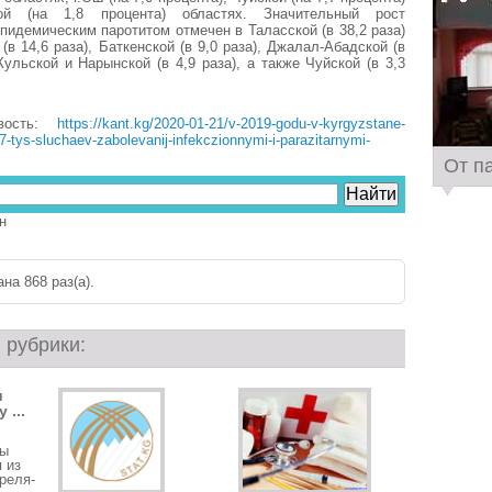
ой (на 1,8 процента) областях. Значительный рост
пидемическим паротитом отмечен в Таласской (в 38,2 раза)
 (в 14,6 раза), Баткенской (в 9,0 раза), Джалал-Абадской (в
Кульской и Нарынской (в 4,9 раза), а также Чуйской (в 3,3
вость:
https://kant.kg/2020-01-21/v-2019-godu-v-kyrgyzstane-
7-tys-sluchaev-zabolevanij-infekczionnymi-i-parazitarnymi-
От п
н
на 868 раз(a).
 рубрики:
и
 ...
ты
 из
реля-