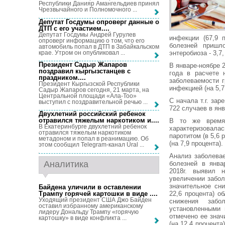
Республики Данияр Амангельдиев принял
Чрезвычайного и Полномочного ...
Депутат Госдумы опроверг данные о
ДТП с его участием...
.
Депутат Госдумы Андрей Гурулев
инфекции (67,9 
опроверг информацию о том, что его
болезней пришло
автомобиль попал в ДТП в Забайкальском
крае. Утром он опубликовал ...
энтеробиоза - 3,7,
Президент Садыр Жапаров
В январе-ноябре 
поздравил кыргызстанцев с
года в расчете 
праздником...
.
заболеваемости г
Президент Кыргызской Республики
инфекцией (на 5,7
Садыр Жапаров сегодня, 21 марта, на
Центральной площади «Ала-Тоо»
С начала т.г. за
выступил с поздравительной речью ...
722 случаев в янв
Двухлетний российский ребенок
отравился тяжелым наркотиком и...
.
В то же время, 
В Екатеринбурге двухлетний ребенок
характеризовала
отравился тяжелым наркотиком
паротитом (в 5,6 
метадоном и попал в реанимацию. Об
(на 7,9 процента).
этом сообщил Telegram-канал Ural ...
Анализ заболева
Аналитика
болезней в янва
2018г. выявил 
увеличении забол
значительное сни
Байдена уличили в оставлении
Трампу горячей картошки в виде ...
.
22,6 процента) о
Уходящий президент США Джо Байден
снижения забол
оставил избранному американскому
установленными 
лидеру Дональду Трампу «горячую
отмечено ее знач
картошку» в виде конфликта ...
(на 12,4 процента)