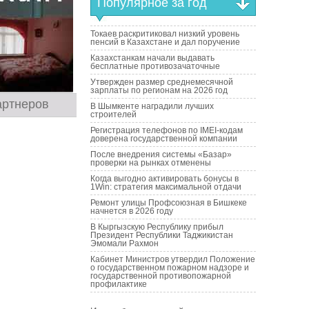
Популярное за год
Токаев раскритиковал низкий уровень
пенсий в Казахстане и дал поручение
Казахстанкам начали выдавать
бесплатные противозачаточные
Утвержден размер среднемесячной
зарплаты по регионам на 2026 год
артнеров
В Шымкенте наградили лучших
строителей
Регистрация телефонов по IMEI-кодам
доверена государственной компании
После внедрения системы «Базар»
проверки на рынках отменены
Когда выгодно активировать бонусы в
1Win: стратегия максимальной отдачи
Ремонт улицы Профсоюзная в Бишкеке
начнется в 2026 году
В Кыргызскую Республику прибыл
Президент Республики Таджикистан
Эмомали Рахмон
Кабинет Министров утвердил Положение
о государственном пожарном надзоре и
государственной противопожарной
профилактике