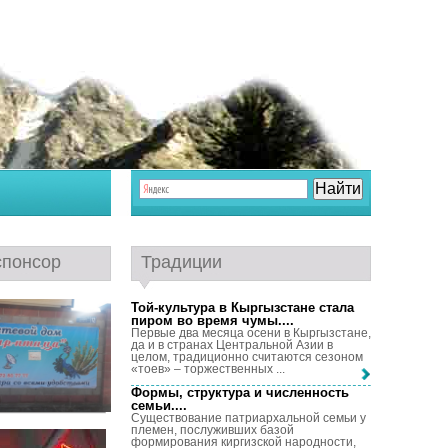
спонсор
Традиции
Той-культура в Кыргызстане стала
пиром во время чумы...
.
Первые два месяца осени в Кыргызстане,
да и в странах Центральной Азии в
целом, традиционно считаются сезоном
«тоев» – торжественных ...
Формы, структура и численность
семьи...
.
Существование патриархальной семьи у
племен, послуживших базой
формирования киргизской народности,