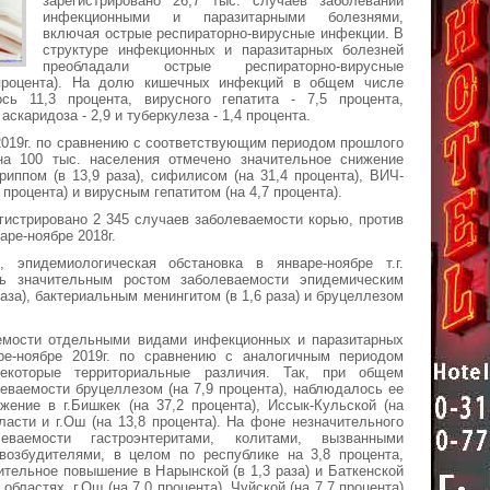
зарегистрировано 26,7 тыс. случаев заболеваний
инфекционными и паразитарными болезнями,
включая острые респираторно-вирусные инфекции. В
структуре инфекционных и паразитарных болезней
преобладали острые респираторно-вирусные
процента). На долю кишечных инфекций в общем числе
сь 11,3 процента, вирусного гепатита - 7,5 процента,
 аскаридоза - 2,9 и туберкулеза - 1,4 процента.
2019г. по сравнению с соответствующим периодом прошлого
на 100 тыс. населения отмечено значительное снижение
риппом (в 13,9 раза), сифилисом (на 31,4 процента), ВИЧ-
 процента) и вирусным гепатитом (на 4,7 процента).
регистрировано 2 345 случаев заболеваемости корью, против
аре-ноябре 2018г.
эпидемиологическая обстановка в январе-ноябре т.г.
сь значительным ростом заболеваемости эпидемическим
раза), бактериальным менингитом (в 1,6 раза) и бруцеллезом
емости отдельными видами инфекционных и паразитарных
ре-ноябре 2019г. по сравнению с аналогичным периодом
некоторые территориальные различия. Так, при общем
еваемости бруцеллезом (на 7,9 процента), наблюдалось ее
жение в г.Бишкек (на 37,2 процента), Иссык-Кульской (на
бласти и г.Ош (на 13,8 процента). На фоне незначительного
еваемости гастроэнтеритами, колитами, вызванными
возбудителями, в целом по республике на 3,8 процента,
ительное повышение в Нарынской (в 1,3 раза) и Баткенской
 областях, г.Ош (на 7,0 процента), Чуйской (на 7,7 процента)