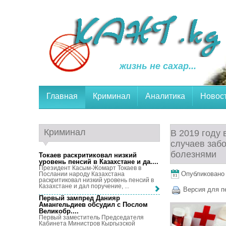
жизнь не сахар...
Главная
Криминал
Аналитика
Новос
Криминал
В 2019 году 
случаев заб
болезнями
Токаев раскритиковал низкий
уровень пенсий в Казахстане и да...
.
Президент Касым-Жомарт Токаев в
Опубликовано 2
Послании народу Казахстана
раскритиковал низкий уровень пенсий в
Казахстане и дал поручение, ...
Версия для п
Первый зампред Данияр
Амангельдиев обсудил с Послом
Великобр...
.
Первый заместитель Председателя
Кабинета Министров Кыргызской