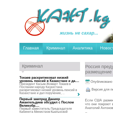
жизнь не сахар...
Главная
Криминал
Аналитика
Новос
Криминал
Россия пред
размещение 
Токаев раскритиковал низкий
уровень пенсий в Казахстане и да...
.
Опубликовано 5
Президент Касым-Жомарт Токаев в
Послании народу Казахстана
Версия для п
раскритиковал низкий уровень пенсий в
Казахстане и дал поручение, ...
Первый зампред Данияр
Если США размес
Амангельдиев обсудил с Послом
что они покроют
Великобр...
.
Анатолий Антонов
Первый заместитель Председателя
Кабинета Министров Кыргызской