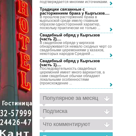
подтверждается многими источниками. ...
Традиции связанные с
расторжением брака у Кыргызов...
.
В прошлом расторжение брака в
кыргызской среде имело главным
образом односторонний характер,
поскольку практически не только ...
Свадебный обряд у Кыргызов
(часть 2)...
.
В свадебном обряде у киргизов
обнаруживается немало сходных черт со
свадебными церемониями у казахов,
некоторых народов Средней ...
Свадебный обряд у Кыргызов
(часть 1)...
.
Последовательность свадебных
церемоний имеет много вариантов, а
сами свадебные обычаи обладают
локальными особенностями
(происхождение ...
Популярное за месяц
Подписка
Что комментируют