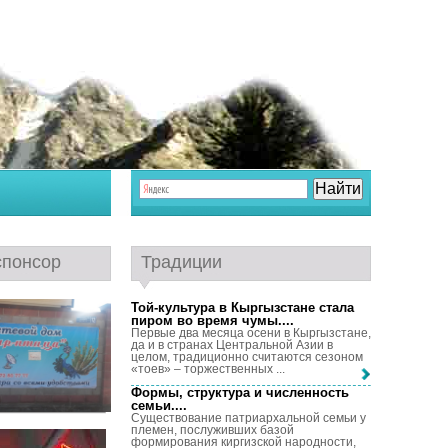
спонсор
Традиции
Той-культура в Кыргызстане стала
пиром во время чумы...
.
Первые два месяца осени в Кыргызстане,
да и в странах Центральной Азии в
целом, традиционно считаются сезоном
«тоев» – торжественных ...
Формы, структура и численность
семьи...
.
Существование патриархальной семьи у
племен, послуживших базой
формирования киргизской народности,