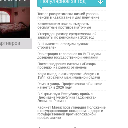
Популярное за год
Токаев раскритиковал низкий уровень
пенсий в Казахстане и дал поручение
Казахстанкам начали выдавать
бесплатные противозачаточные
Утвержден размер среднемесячной
зарплаты по регионам на 2026 год
артнеров
В Шымкенте наградили лучших
строителей
Регистрация телефонов по IMEI-кодам
доверена государственной компании
После внедрения системы «Базар»
проверки на рынках отменены
Когда выгодно активировать бонусы в
1Win: стратегия максимальной отдачи
Ремонт улицы Профсоюзная в Бишкеке
начнется в 2026 году
В Кыргызскую Республику прибыл
Президент Республики Таджикистан
Эмомали Рахмон
Кабинет Министров утвердил Положение
о государственном пожарном надзоре и
государственной противопожарной
профилактике