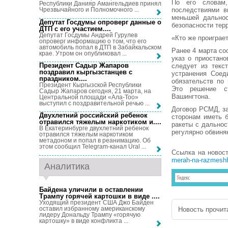
По его словам,
Республики Данияр Амангельдиев принял
последствиями в
Чрезвычайного и Полномочного ...
меньшей дальнос
Депутат Госдумы опроверг данные о
безопасности тер
ДТП с его участием...
.
Депутат Госдумы Андрей Гурулев
«Кто же проиграе
опроверг информацию о том, что его
автомобиль попал в ДТП в Забайкальском
Ранее 4 марта со
крае. Утром он опубликовал ...
указ о приостан
Президент Садыр Жапаров
следует из текс
поздравил кыргызстанцев с
устранения Сое
праздником...
.
обязательств по
Президент Кыргызской Республики
Это решение с
Садыр Жапаров сегодня, 21 марта, на
Вашингтона.
Центральной площади «Ала-Тоо»
выступил с поздравительной речью ...
Договор РСМД, з
Двухлетний российский ребенок
сторонам иметь 
отравился тяжелым наркотиком и...
.
ракеты с дальнос
В Екатеринбурге двухлетний ребенок
регулярно обвиня
отравился тяжелым наркотиком
метадоном и попал в реанимацию. Об
этом сообщил Telegram-канал Ural ...
Ссылка на новос
merah-na-razmeshh
Аналитика
Байдена уличили в оставлении
Трампу горячей картошки в виде ...
.
Уходящий президент США Джо Байден
оставил избранному американскому
Новость прочита
лидеру Дональду Трампу «горячую
картошку» в виде конфликта ...