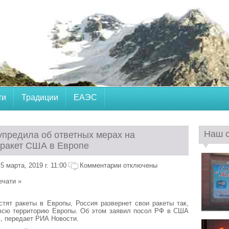
ти
Традиции
ЕАЭС
Наш 
упредила об ответных мерах на
ракет США в Европе
 марта, 2019 г. 11:00
Комментарии отключены
ечати »
тят ракеты в Европы, Россия развернет свои ракеты так,
 всю территорию Европы. Об этом заявил посол РФ в США
, передает РИА Новости.