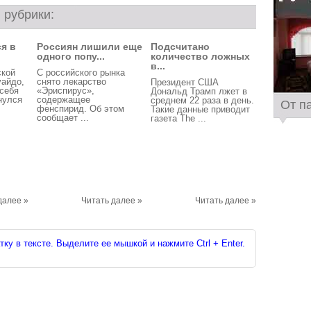
 рубрики:
я в
Россиян лишили еще
Подсчитано
одного попу...
количество ложных
в...
ской
С российского рынка
уайдо,
снято лекарство
Президент США
себя
«Эриспирус»,
Дональд Трамп лжет в
нулся
содержащее
среднем 22 раза в день.
От п
фенспирид. Об этом
Такие данные приводит
сообщает ...
газета The ...
далее »
Читать далее »
Читать далее »
ку в тексте. Выделите ее мышкой и нажмите Ctrl + Enter.