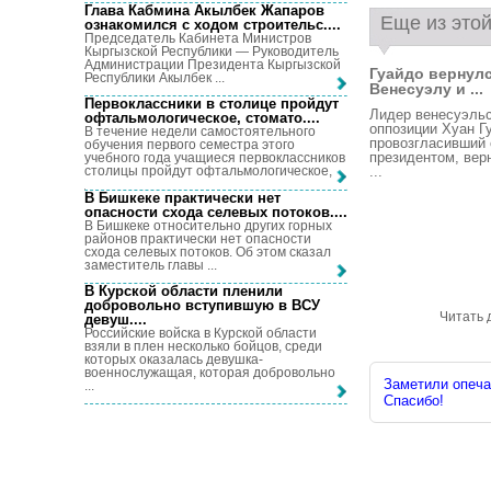
Глава Кабмина Акылбек Жапаров
Еще из этой
ознакомился с ходом строительс...
.
Председатель Кабинета Министров
Кыргызской Республики — Руководитель
Администрации Президента Кыргызской
Гуайдо вернулс
Республики Акылбек ...
Венесуэлу и ...
Первоклассники в столице пройдут
Лидер венесуэль
офтальмологическое, стомато...
.
оппозиции Хуан Г
В течение недели самостоятельного
провозгласивший 
обучения первого семестра этого
президентом, вер
учебного года учащиеся первоклассников
...
столицы пройдут офтальмологическое, ...
В Бишкеке практически нет
опасности схода селевых потоков...
.
В Бишкеке относительно других горных
районов практически нет опасности
схода селевых потоков. Об этом сказал
заместитель главы ...
В Курской области пленили
добровольно вступившую в ВСУ
Читать 
девуш...
.
Российские войска в Курской области
взяли в плен несколько бойцов, среди
которых оказалась девушка-
военнослужащая, которая добровольно
Заметили опечат
...
Спасибо!