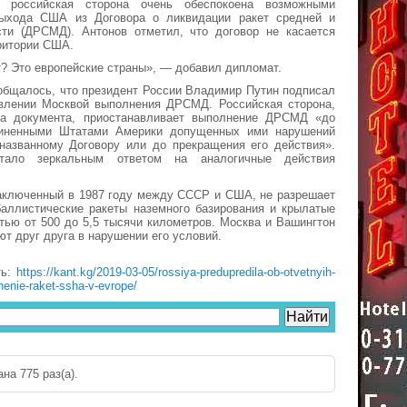
 российская сторона очень обеспокоена возможными
ыхода США из Договора о ликвидации ракет средней и
ти (ДРСМД). Антонов отметил, что договор не касается
ритории США.
т? Это европейские страны», — добавил дипломат.
общалось, что президент России Владимир Путин подписал
овлении Москвой выполнения ДРСМД. Российская сторона,
та документа, приостанавливает выполнение ДРСМД «до
диненными Штатами Америки допущенных ими нарушений
 названному Договору или до прекращения его действия».
тало зеркальным ответом на аналогичные действия
аключенный в 1987 году между СССР и США, не разрешает
баллистические ракеты наземного базирования и крылатые
тью от 500 до 5,5 тысячи километров. Москва и Вашингтон
ют друг друга в нарушении его условий.
ть:
https://kant.kg/2019-03-05/rossiya-predupredila-ob-otvetnyih-
enie-raket-ssha-v-evrope/
на 775 раз(a).