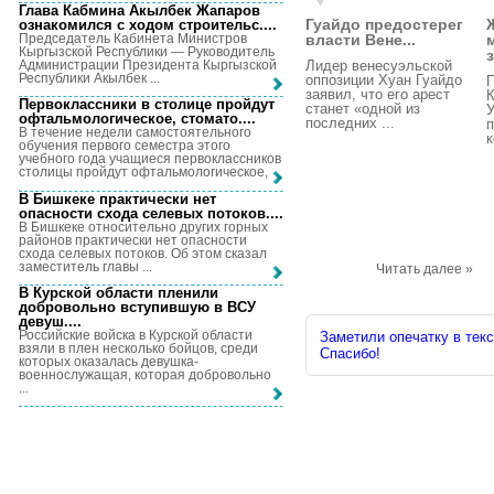
Глава Кабмина Акылбек Жапаров
Гуайдо предостерег
ознакомился с ходом строительс...
.
Председатель Кабинета Министров
власти Вене...
Кыргызской Республики — Руководитель
Администрации Президента Кыргызской
Лидер венесуэльской
Республики Акылбек ...
оппозиции Хуан Гуайдо
заявил, что его арест
Первоклассники в столице пройдут
станет «одной из
У
офтальмологическое, стомато...
.
последних ...
п
В течение недели самостоятельного
к
обучения первого семестра этого
учебного года учащиеся первоклассников
столицы пройдут офтальмологическое, ...
В Бишкеке практически нет
опасности схода селевых потоков...
.
В Бишкеке относительно других горных
районов практически нет опасности
схода селевых потоков. Об этом сказал
заместитель главы ...
Читать далее »
В Курской области пленили
добровольно вступившую в ВСУ
девуш...
.
Российские войска в Курской области
Заметили опечатку в текс
взяли в плен несколько бойцов, среди
Спасибо!
которых оказалась девушка-
военнослужащая, которая добровольно
...