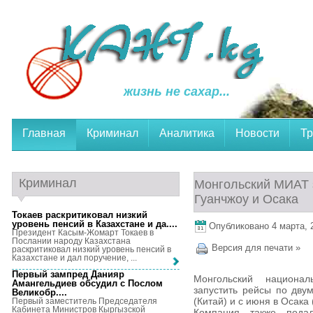
жизнь не сахар...
Главная
Криминал
Аналитика
Новости
Тр
Криминал
Монгольский МИАТ 
Гуанчжоу и Осака
Токаев раскритиковал низкий
уровень пенсий в Казахстане и да...
.
Опубликовано 4 марта, 2
Президент Касым-Жомарт Токаев в
Послании народу Казахстана
Версия для печати »
раскритиковал низкий уровень пенсий в
Казахстане и дал поручение, ...
Первый зампред Данияр
Монгольский национа
Амангельдиев обсудил с Послом
запустить рейсы по дву
Великобр...
.
(Китай) и с июня в Осака
Первый заместитель Председателя
Кабинета Министров Кыргызской
Компания также пода