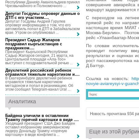
Республики Данияр Амангельдиев принял
совершение авиарейса в
Чрезвычайного и Полномочного ...
маршрут задерживается 
Депутат Госдумы опроверг данные о
ДТП с его участием...
.
С переходом на летнее
Депутат Госдумы Андрей Гурулев
прямой рейс по направл
опроверг информацию о том, что его
настоящее время МИАТ с
автомобиль попал в ДТП в Забайкальском
Москва-Берлин». Поэто
крае. Утром он опубликовал ...
рейс «Улаанбаатар-Моск
Президент Садыр Жапаров
поздравил кыргызстанцев с
По словам исполнитель
праздником...
.
проводит политику вве
Президент Кыргызской Республики
результатах и оценках и
Садыр Жапаров сегодня, 21 марта, на
Центральной площади «Ала-Тоо»
рост пассажиропотока н
выступил с поздравительной речью ...
Д.Баттур.
Двухлетний российский ребенок
отравился тяжелым наркотиком и...
.
Ссылка на новость:
htt
В Екатеринбурге двухлетний ребенок
отравился тяжелым наркотиком
novyie-aviareysyi-v-guanc
метадоном и попал в реанимацию. Об
этом сообщил Telegram-канал Ural ...
Аналитика
Новость прочитана 934 ра
Байдена уличили в оставлении
Трампу горячей картошки в виде ...
.
Уходящий президент США Джо Байден
оставил избранному американскому
Еще из этой рубри
лидеру Дональду Трампу «горячую
картошку» в виде конфликта ...