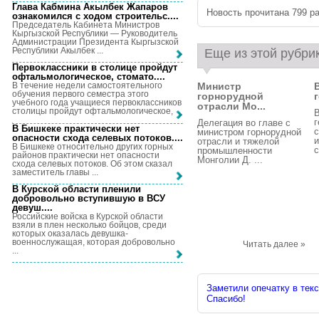
Глава Кабмина Акылбек Жапаров
Новость прочитана 799 ра
ознакомился с ходом строительс...
.
Председатель Кабинета Министров
Кыргызской Республики — Руководитель
Администрации Президента Кыргызской
Республики Акылбек ...
Еще из этой рубри
Первоклассники в столице пройдут
офтальмологическое, стомато...
.
Министр
В течение недели самостоятельного
обучения первого семестра этого
горнорудной
учебного года учащиеся первоклассников
отрасли Мо...
столицы пройдут офтальмологическое, ...
В
г
Делегация во главе с
В Бишкеке практически нет
с
министром горнорудной
опасности схода селевых потоков...
.
и
отрасли и тяжелой
В Бишкеке относительно других горных
с
промышленности
районов практически нет опасности
Монголии Д. ...
схода селевых потоков. Об этом сказал
заместитель главы ...
В Курской области пленили
добровольно вступившую в ВСУ
девуш...
.
Российские войска в Курской области
взяли в плен несколько бойцов, среди
которых оказалась девушка-
военнослужащая, которая добровольно
Читать далее »
...
Заметили опечатку в текс
Спасибо!