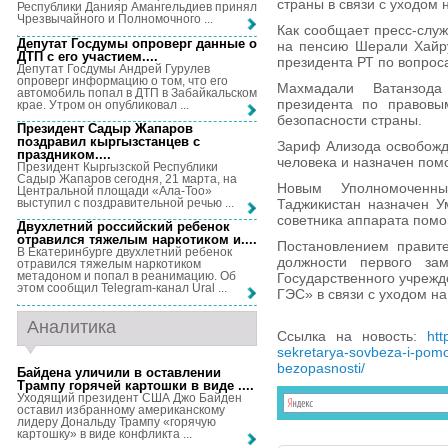
страны в связи с уходом 
Республики Данияр Амангельдиев принял
Чрезвычайного и Полномочного ...
Как сообщает пресс-служ
Депутат Госдумы опроверг данные о
на пенсию Шерали Хайр
ДТП с его участием...
.
президента РТ по вопрос
Депутат Госдумы Андрей Гурулев
опроверг информацию о том, что его
Махмадали Ватанзод
автомобиль попал в ДТП в Забайкальском
президента по правовы
крае. Утром он опубликовал ...
безопасности страны.
Президент Садыр Жапаров
поздравил кыргызстанцев с
Зариф Ализода освобожд
праздником...
.
человека и назначен по
Президент Кыргызской Республики
Садыр Жапаров сегодня, 21 марта, на
Новым Уполномоченн
Центральной площади «Ала-Тоо»
выступил с поздравительной речью ...
Таджикистан назначен У
советника аппарата пом
Двухлетний российский ребенок
отравился тяжелым наркотиком и...
.
Постановлением правит
В Екатеринбурге двухлетний ребенок
должности первого зам
отравился тяжелым наркотиком
метадоном и попал в реанимацию. Об
Государственного учрежд
этом сообщил Telegram-канал Ural ...
ГЭС» в связи с уходом на
Аналитика
Ссылка на новость:
htt
sekretarya-sovbeza-i-pom
bezopasnosti/
Байдена уличили в оставлении
Трампу горячей картошки в виде ...
.
Уходящий президент США Джо Байден
оставил избранному американскому
лидеру Дональду Трампу «горячую
картошку» в виде конфликта ...