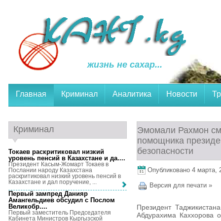
жизнь не сахар...
Главная
Криминал
Аналитика
Новости
Тр
Криминал
Эмомали Рахмон см
помощника президе
безопасности
Токаев раскритиковал низкий
уровень пенсий в Казахстане и да...
.
Президент Касым-Жомарт Токаев в
Опубликовано 4 марта, 2
Послании народу Казахстана
раскритиковал низкий уровень пенсий в
Казахстане и дал поручение, ...
Версия для печати »
Первый зампред Данияр
Амангельдиев обсудил с Послом
Великобр...
.
Президент Таджикистан
Первый заместитель Председателя
Абдурахима Каххорова о
Кабинета Министров Кыргызской